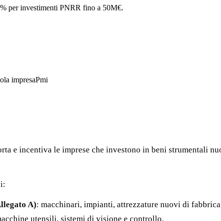
% per investimenti PNRR fino a 50M€.
ola impresa
Pmi
rta e incentiva le imprese che investono in beni strumentali nuo
i:
llegato A)
: macchinari, impianti, attrezzature nuovi di fabbrica,
chine utensili, sistemi di visione e controllo.