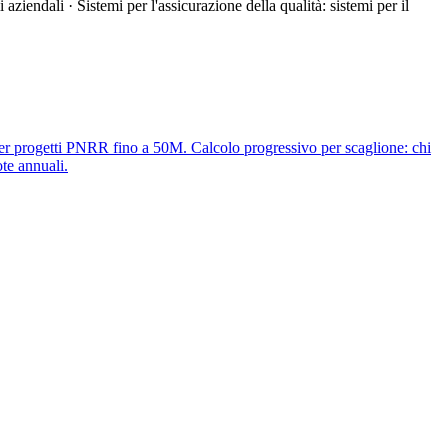
aziendali · Sistemi per l'assicurazione della qualità: sistemi per il
per progetti PNRR fino a 50M. Calcolo progressivo per scaglione: chi
te annuali.