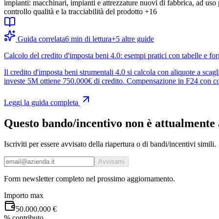
impianti: macchinari, impianti e attrezzature nuovi di fabbrica, ad uso p
controllo qualità e la tracciabilità del prodotto
+16
Guida correlata
6
min di lettura
+
5
altre guide
Calcolo del credito d'imposta beni 4.0: esempi pratici con tabelle e f
Il credito d'imposta beni strumentali 4.0 si calcola con aliquote a s
investe 5M ottiene 750.000€ di credito. Compensazione in F24 con cod
Leggi la guida completa
Questo bando/incentivo non è attualmente 
Iscriviti per essere avvisato della riapertura o di bandi/incentivi simili.
Avvisami
Form newsletter completo nel prossimo aggiornamento.
Importo max
50.000.000 €
% contributo