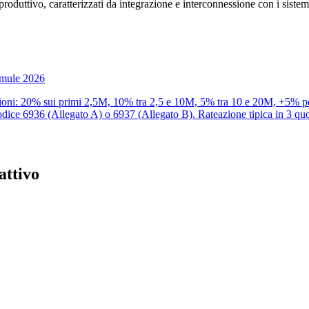
roduttivo, caratterizzati da integrazione e interconnessione con i sistemi 
ormule 2026
caglioni: 20% sui primi 2,5M, 10% tra 2,5 e 10M, 5% tra 10 e 20M, +5% 
ice 6936 (Allegato A) o 6937 (Allegato B). Rateazione tipica in 3 quo
attivo