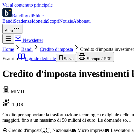
Vai al contenuto principale
Bandi
by diShine
Bandi
Scadenze
Idoneità
Scopri
Notizie
Abbonati
Altro
Newsletter
Home
Bandi
Credito d'imposta
Credito d'imposta investimen
Esaurito
6 guide dedicate
Salva
Stampa / PDF
Credito d'imposta investimenti 
MIMIT
TL;DR
Credito per supportare la trasformazione tecnologica e digitale delle i
maggiori, fino a un massimo di 50 milioni di euro. Le domande so…
🧰
Credito d'imposta
🇮🇹 Nazionale
👥
Micro impresa
👥
Lavoratori 