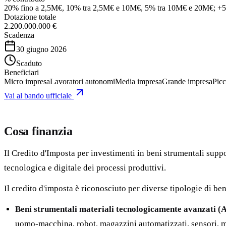
20% fino a 2,5M€, 10% tra 2,5M€ e 10M€, 5% tra 10M€ e 20M€; +5
Dotazione totale
2.200.000.000 €
Scadenza
30 giugno 2026
Scaduto
Beneficiari
Micro impresa
Lavoratori autonomi
Media impresa
Grande impresa
Picc
Vai al bando ufficiale
Cosa finanzia
Il Credito d'Imposta per investimenti in beni strumentali suppo
tecnologica e digitale dei processi produttivi.
Il credito d'imposta è riconosciuto per diverse tipologie di ben
Beni strumentali materiali tecnologicamente avanzati (A
uomo-macchina, robot, magazzini automatizzati, sensori, mac