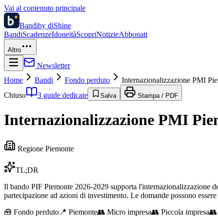
Vai al contenuto principale
Bandi
by diShine
Bandi
Scadenze
Idoneità
Scopri
Notizie
Abbonati
Altro
Newsletter
Home
Bandi
Fondo perduto
Internazionalizzazione PMI Piem
Chiuso
3 guide dedicate
Salva
Stampa / PDF
Internazionalizzazione PMI Piemo
Regione Piemonte
TL;DR
Il bando PIF Piemonte 2026-2029 supporta l'internazionalizzazione dell
partecipazione ad azioni di investimento. Le domande possono esser
🧰
Fondo perduto
📍 Piemonte
👥
Micro impresa
👥
Piccola impresa
