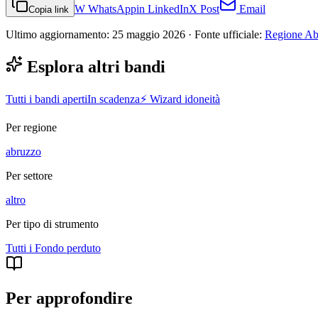
W
WhatsApp
in
LinkedIn
X
Post
Email
Copia link
Ultimo aggiornamento:
25 maggio 2026
· Fonte ufficiale:
Regione Abr
Esplora altri bandi
Tutti i bandi aperti
In scadenza
⚡ Wizard idoneità
Per regione
abruzzo
Per settore
altro
Per tipo di strumento
Tutti i
Fondo perduto
Per approfondire