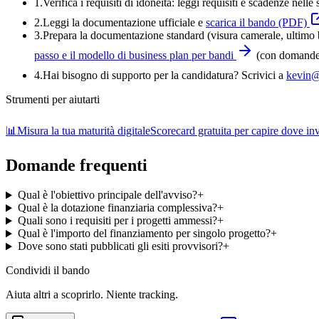
1.
Verifica i requisiti di idoneità:
leggi requisiti e scadenze nelle 
2.
Leggi la documentazione ufficiale e
scarica il bando (PDF)
3
.
Prepara la documentazione standard (visura camerale, ultimo bi
passo e il modello di business plan per bandi
(con domande-
4
.
Hai bisogno di supporto per la candidatura? Scrivici a
kevin@
Strumenti per aiutarti
📊
Misura la tua maturità digitale
Scorecard gratuita per capire dove inve
Domande frequenti
Qual è l'obiettivo principale dell'avviso?
+
Qual è la dotazione finanziaria complessiva?
+
Quali sono i requisiti per i progetti ammessi?
+
Qual è l'importo del finanziamento per singolo progetto?
+
Dove sono stati pubblicati gli esiti provvisori?
+
Condividi
il bando
Aiuta altri a scoprirlo. Niente tracking.