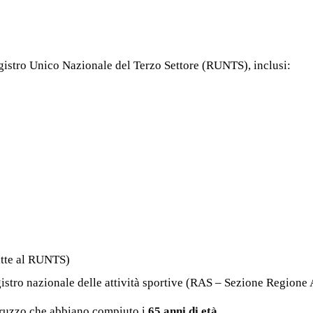
egistro Unico Nazionale del Terzo Settore (RUNTS), inclusi:
itte al RUNTS)
egistro nazionale delle attività sportive (RAS – Sezione Region
n Abruzzo che abbiano compiuto i
65 anni di età
.