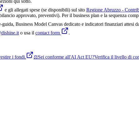
sezioni qui sotto.
e gli allegati spese (se disponibili) sul sito
Regione Abruzzo - Contrib
lancio approvato, preventivi). Per il business plan e la sequenza comple
guida, Business Model Canvas dedicato e indicatori finanziari attesi d
dishine.it
o usa il
contact form
.
stire i fondi.
⚖️
Sei conforme all'AI Act EU?
Verifica il livello di 