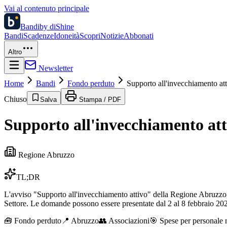
Vai al contenuto principale
Bandi
by diShine
Bandi
Scadenze
Idoneità
Scopri
Notizie
Abbonati
Altro
Newsletter
Home
Bandi
Fondo perduto
Supporto all'invecchiamento at
Chiuso
Salva
Stampa / PDF
Supporto all'invecchiamento att
Regione Abruzzo
TL;DR
L'avviso "Supporto all'invecchiamento attivo" della Regione Abruzzo, 
Settore. Le domande possono essere presentate dal 2 al 8 febbraio 20
🧰
Fondo perduto
📍 Abruzzo
👥
Associazioni
🎯
Spese per personale n