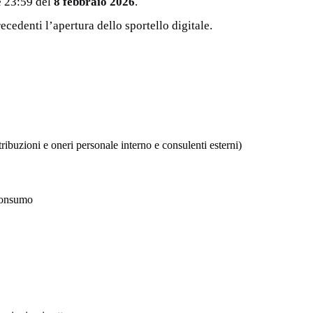
e 23:59 del
8 febbraio 2026
.
ecedenti l’apertura dello sportello digitale.
tribuzioni e oneri personale interno e consulenti esterni)
 consumo