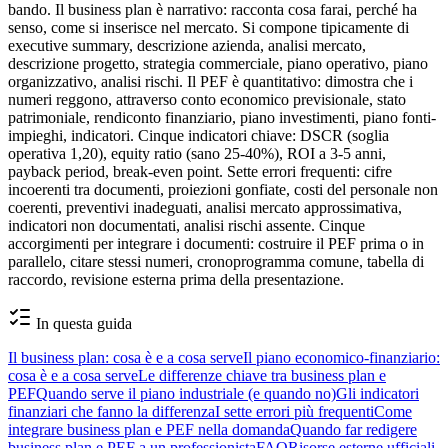
bando. Il business plan è narrativo: racconta cosa farai, perché ha
senso, come si inserisce nel mercato. Si compone tipicamente di
executive summary, descrizione azienda, analisi mercato,
descrizione progetto, strategia commerciale, piano operativo, piano
organizzativo, analisi rischi. Il PEF è quantitativo: dimostra che i
numeri reggono, attraverso conto economico previsionale, stato
patrimoniale, rendiconto finanziario, piano investimenti, piano fonti-
impieghi, indicatori. Cinque indicatori chiave: DSCR (soglia
operativa 1,20), equity ratio (sano 25-40%), ROI a 3-5 anni,
payback period, break-even point. Sette errori frequenti: cifre
incoerenti tra documenti, proiezioni gonfiate, costi del personale non
coerenti, preventivi inadeguati, analisi mercato approssimativa,
indicatori non documentati, analisi rischi assente. Cinque
accorgimenti per integrare i documenti: costruire il PEF prima o in
parallelo, citare stessi numeri, cronoprogramma comune, tabella di
raccordo, revisione esterna prima della presentazione.
In questa guida
Il business plan: cosa è e a cosa serve
Il piano economico-finanziario:
cosa è e a cosa serve
Le differenze chiave tra business plan e
PEF
Quando serve il piano industriale (e quando no)
Gli indicatori
finanziari che fanno la differenza
I sette errori più frequenti
Come
integrare business plan e PEF nella domanda
Quando far redigere
business plan e PEF a un professionista
FAQ
Risorse esterne ufficiali