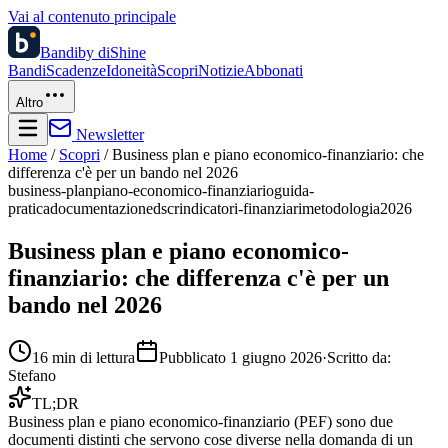
Vai al contenuto principale
Bandi
by diShine
Bandi
Scadenze
Idoneità
Scopri
Notizie
Abbonati
Altro
Newsletter
Home
/
Scopri
/
Business plan e piano economico-finanziario: che
differenza c'è per un bando nel 2026
business-plan
piano-economico-finanziario
guida-
pratica
documentazione
dscr
indicatori-finanziari
metodologia
2026
Business plan e piano economico-
finanziario: che differenza c'è per un
bando nel 2026
16
min di lettura
Pubblicato
1 giugno 2026
·
Scritto da:
Stefano
TL;DR
Business plan e piano economico-finanziario (PEF) sono due
documenti distinti che servono cose diverse nella domanda di un