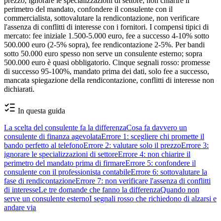
prezzo, ignorare le specializzazioni di settore, non chiarire il
perimetro del mandato, confondere il consulente con il
commercialista, sottovalutare la rendicontazione, non verificare
l'assenza di conflitti di interesse con i fornitori. I compensi tipici di
mercato: fee iniziale 1.500-5.000 euro, fee a successo 4-10% sotto
500.000 euro (2-5% sopra), fee rendicontazione 2-5%. Per bandi
sotto 50.000 euro spesso non serve un consulente esterno; sopra
500.000 euro è quasi obbligatorio. Cinque segnali rosso: promesse
di successo 95-100%, mandato prima dei dati, solo fee a successo,
mancata spiegazione della rendicontazione, conflitti di interesse non
dichiarati.
In questa guida
La scelta del consulente fa la differenza
Cosa fa davvero un
consulente di finanza agevolata
Errore 1: scegliere chi promette il
bando perfetto al telefono
Errore 2: valutare solo il prezzo
Errore 3:
ignorare le specializzazioni di settore
Errore 4: non chiarire il
perimetro del mandato prima di firmare
Errore 5: confondere il
consulente con il professionista contabile
Errore 6: sottovalutare la
fase di rendicontazione
Errore 7: non verificare l'assenza di conflitti
di interesse
Le tre domande che fanno la differenza
Quando non
serve un consulente esterno
I segnali rosso che richiedono di alzarsi e
andare via