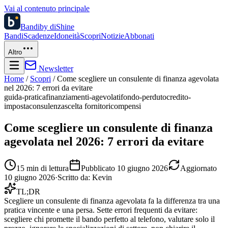
Vai al contenuto principale
Bandi
by diShine
Bandi
Scadenze
Idoneità
Scopri
Notizie
Abbonati
Altro
Newsletter
Home
/
Scopri
/
Come scegliere un consulente di finanza agevolata
nel 2026: 7 errori da evitare
guida-pratica
finanziamenti-agevolati
fondo-perduto
credito-
imposta
consulenza
scelta fornitori
compensi
Come scegliere un consulente di finanza
agevolata nel 2026: 7 errori da evitare
15
min di lettura
Pubblicato
10 giugno 2026
Aggiornato
10 giugno 2026
·
Scritto da:
Kevin
TL;DR
Scegliere un consulente di finanza agevolata fa la differenza tra una
pratica vincente e una persa. Sette errori frequenti da evitare:
scegliere chi promette il bando perfetto al telefono, valutare solo il