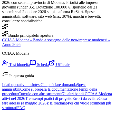
2026 con sede in provincia di Modena. Priorità alle imprese
giovanili (under 35). Dotazione 100.000 €, sportello dal 21
settembre al 2 ottobre 2026 su piattaforma ReStart. Spese
ammissibili: software, sito web (max 30%), marchi e brevetti,
consulenze specialistiche.
Bando principale
In apertura
CCIAA Modena - Bando a sostegno delle neo-imprese modenesi -
Anno 2026
CCIAA Modena
Test idoneità
Scheda
Ufficiale
In questa guida
I dati operativi in sintesi
Chi può fare domanda
Spese
ammissibili
Come si prepara la documentazione
Tempi della
procedura
Cumulo con altri strumenti
Gli altri bandi CCIAA Modena
attivi nel 2026
Tre esempi pratici di progetto
Errori da evitare
Cosa
fare adesso (a maggio 2026): la roadmap
Per chi vuole strumenti più
strutturati
FAQ