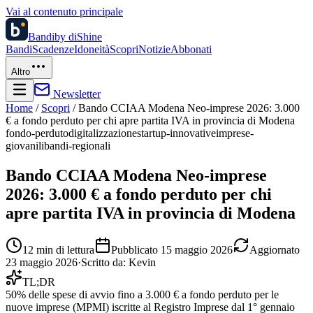
Vai al contenuto principale
Bandi
by diShine
Bandi
Scadenze
Idoneità
Scopri
Notizie
Abbonati
Altro
Newsletter
Home
/
Scopri
/
Bando CCIAA Modena Neo-imprese 2026: 3.000
€ a fondo perduto per chi apre partita IVA in provincia di Modena
fondo-perduto
digitalizzazione
startup-innovative
imprese-
giovanili
bandi-regionali
Bando CCIAA Modena Neo-imprese
2026: 3.000 € a fondo perduto per chi
apre partita IVA in provincia di Modena
12
min di lettura
Pubblicato
15 maggio 2026
Aggiornato
23 maggio 2026
·
Scritto da:
Kevin
TL;DR
50% delle spese di avvio fino a 3.000 € a fondo perduto per le
nuove imprese (MPMI) iscritte al Registro Imprese dal 1° gennaio