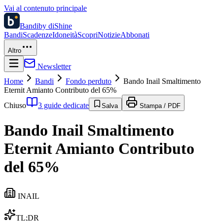
Vai al contenuto principale
Bandi
by diShine
Bandi
Scadenze
Idoneità
Scopri
Notizie
Abbonati
Altro
Newsletter
Home
Bandi
Fondo perduto
Bando Inail Smaltimento
Eternit Amianto Contributo del 65%
Chiuso
3 guide dedicate
Salva
Stampa / PDF
Bando Inail Smaltimento
Eternit Amianto Contributo
del 65%
INAIL
TL;DR