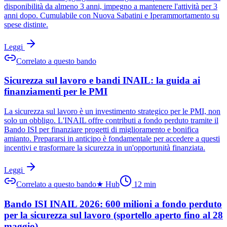
disponibilità da almeno 3 anni, impegno a mantenere l'attività per 3
anni dopo. Cumulabile con Nuova Sabatini e Iperammortamento su
spese distinte.
Leggi
Correlato a questo bando
Sicurezza sul lavoro e bandi INAIL: la guida ai
finanziamenti per le PMI
La sicurezza sul lavoro è un investimento strategico per le PMI, non
solo un obbligo. L'INAIL offre contributi a fondo perduto tramite il
Bando ISI per finanziare progetti di miglioramento e bonifica
amianto. Prepararsi in anticipo è fondamentale per accedere a questi
incentivi e trasformare la sicurezza in un'opportunità finanziata.
Leggi
Correlato a questo bando
★
Hub
12
min
Bando ISI INAIL 2026: 600 milioni a fondo perduto
per la sicurezza sul lavoro (sportello aperto fino al 28
maggio)