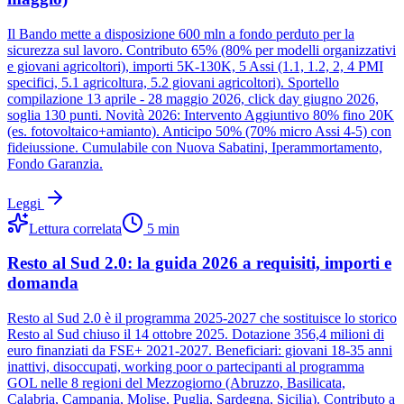
Il Bando mette a disposizione 600 mln a fondo perduto per la
sicurezza sul lavoro. Contributo 65% (80% per modelli organizzativi
e giovani agricoltori), importi 5K-130K, 5 Assi (1.1, 1.2, 2, 4 PMI
specifici, 5.1 agricoltura, 5.2 giovani agricoltori). Sportello
compilazione 13 aprile - 28 maggio 2026, click day giugno 2026,
soglia 130 punti. Novità 2026: Intervento Aggiuntivo 80% fino 20K
(es. fotovoltaico+amianto). Anticipo 50% (70% micro Assi 4-5) con
fideiussione. Cumulabile con Nuova Sabatini, Iperammortamento,
Fondo Garanzia.
Leggi
Lettura correlata
5
min
Resto al Sud 2.0: la guida 2026 a requisiti, importi e
domanda
Resto al Sud 2.0 è il programma 2025-2027 che sostituisce lo storico
Resto al Sud chiuso il 14 ottobre 2025. Dotazione 356,4 milioni di
euro finanziati da FSE+ 2021-2027. Beneficiari: giovani 18-35 anni
inattivi, disoccupati, working poor o partecipanti al programma
GOL nelle 8 regioni del Mezzogiorno (Abruzzo, Basilicata,
Calabria, Campania, Molise, Puglia, Sardegna, Sicilia). Contributo a