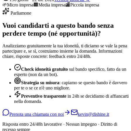
🌱
Micro impresa
🏢
Media impresa
🏬
Piccola impresa
Parliamone
Vuoi candidarti a questo bando senza
perdere tempo (né opportunità)?
Analizziamo gratuitamente la tua idoneità, ti diciamo se vale la pena
partecipare e, se sì, costruiamo insieme la domanda. Informazioni
chiare, risposte concrete: feedback entro 24/48h.
Check idoneità gratuito
sul bando specifico, fatto da un
esperto (non da un bot).
Strategia su misura
: capiamo se questo bando è davvero
per te o se ce n'è uno migliore.
Preventivo trasparente
in 24h se decidiamo di affiancarti
nella domanda.
Prenota una chiamata con noi
kevin@dishine.it
Risposta entro 24/48h lavorative · Nessun impegno · Diritto di
recesso sempre