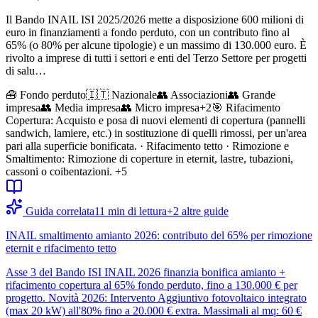
Il Bando INAIL ISI 2025/2026 mette a disposizione 600 milioni di
euro in finanziamenti a fondo perduto, con un contributo fino al
65% (o 80% per alcune tipologie) e un massimo di 130.000 euro. È
rivolto a imprese di tutti i settori e enti del Terzo Settore per progetti
di salu…
🧰
Fondo perduto
🇮🇹 Nazionale
👥
Associazioni
👥
Grande
impresa
👥
Media impresa
👥
Micro impresa
+
2
🎯
Rifacimento
Copertura: Acquisto e posa di nuovi elementi di copertura (pannelli
sandwich, lamiere, etc.) in sostituzione di quelli rimossi, per un'area
pari alla superficie bonificata. · Rifacimento tetto · Rimozione e
Smaltimento: Rimozione di coperture in eternit, lastre, tubazioni,
cassoni o coibentazioni.
+5
Guida correlata
11
min di lettura
+
2
altre guide
INAIL smaltimento amianto 2026: contributo del 65% per rimozione
eternit e rifacimento tetto
Asse 3 del Bando ISI INAIL 2026 finanzia bonifica amianto +
rifacimento copertura al 65% fondo perduto, fino a 130.000 € per
progetto. Novità 2026: Intervento Aggiuntivo fotovoltaico integrato
(max 20 kW) all'80% fino a 20.000 € extra. Massimali al mq: 60 €