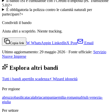
Il bando ISI è cumulabile con i Crediti d'Imposta (es. Transizione
5.0)?
+
È obbligatoria la polizza contro le calamità naturali per
partecipare?
+
Condividi
il bando
Aiuta altri a scoprirlo. Niente tracking.
W
WhatsApp
in
LinkedIn
X
Post
Email
Copia link
Ultimo aggiornamento:
29 maggio 2026
· Fonte ufficiale:
Servizio
Nuove Imprese
Esplora altri bandi
Tutti i bandi aperti
In scadenza
⚡ Wizard idoneità
Per regione
abruzzo
basilicata
calabria
campania
emilia-romagna
friuli-venezia-
giulia
Per settore