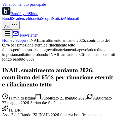
Vai al contenuto principale
Bandi
by diShine
Bandi
Scadenze
Idoneità
Scopri
Notizie
Abbonati
Altro
Newsletter
Home
/
Scopri
/
INAIL smaltimento amianto 2026: contributo del
65% per rimozione eternit e rifacimento tetto
fondo-perduto
transizione-green
finanziamenti-agevolati
credito-
imposta
manifatturiero
bando INAIL amianto 2026
smaltimento eternit
fondo perduto 65%
INAIL smaltimento amianto 2026:
contributo del 65% per rimozione eternit
e rifacimento tetto
11
min di lettura
Pubblicato
21 maggio 2026
Aggiornato
22 maggio 2026
·
Scritto da:
Stefano
TL;DR
Asse 3 del Bando ISI INAIL 2026 finanzia bonifica amianto +