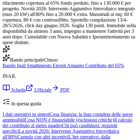
rifacimento copertura al 65% fondo perduto, fino a 130.000 € per
progetto. Novità 2026: Intervento Aggiuntivo fotovoltaico integrato
(max 20 kW) all'80% fino a 20.000 € extra. Massimali al mq: 60 €
copertura, 80 € con controsoffitto. Sportello compilazione 13/4-
28/5/2026, click day giugno 2026. Soglia 130 punti. Immobile nella
disponibilità da almeno 3 anni, impegno a mantenere l'attività per 3
anni dopo. Cumulabile con Nuova Sabatini e Iperammortamento su
spese distinte.
Bando principale
Chiuso
Bando Inail Smaltimento Eternit Amianto Contributo del 65%
INAIL
Scheda
Ufficiale
PDF
In questa guida
I dati operativi in sintesi
Cosa finanzia: la lista completa delle spese
ammissibili
Cosa NON è finanziabile (esclusioni critiche)
Il calcolo
del contributo al metro quadro
Chi può candidarsi: requisiti
specifici
La novità 2026: Intervento Aggiuntivo fotovoltaico
all'80%
Cumulo con altri incentivi
L'iter operativo: dalla