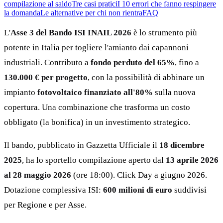
compilazione al saldo
Tre casi pratici
I 10 errori che fanno respingere
la domanda
Le alternative per chi non rientra
FAQ
L'
Asse 3 del Bando ISI INAIL 2026
è lo strumento più
potente in Italia per togliere l'amianto dai capannoni
industriali. Contributo a
fondo perduto del 65%
, fino a
130.000 € per progetto
, con la possibilità di abbinare un
impianto
fotovoltaico finanziato all'80%
sulla nuova
copertura. Una combinazione che trasforma un costo
obbligato (la bonifica) in un investimento strategico.
Il bando, pubblicato in Gazzetta Ufficiale il
18 dicembre
2025
, ha lo sportello compilazione aperto dal
13 aprile 2026
al 28 maggio 2026
(ore 18:00). Click Day a giugno 2026.
Dotazione complessiva ISI:
600 milioni di euro
suddivisi
per Regione e per Asse.