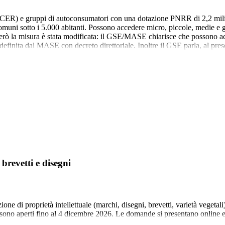
R) e gruppi di autoconsumatori con una dotazione PNRR di 2,2 miliardi
 comuni sotto i 5.000 abitanti. Possono accedere micro, piccole, medie e
ò la misura è stata modificata: il GSE/MASE chiarisce che possono acc
 definita dal MASE con decreto direttoriale. Inoltre il GSE parla, al pre
revetti e disegni
e di proprietà intellettuale (marchi, disegni, brevetti, varietà vegetali
li) sono aperti fino al 4 dicembre 2026. Le domande si presentano onlin