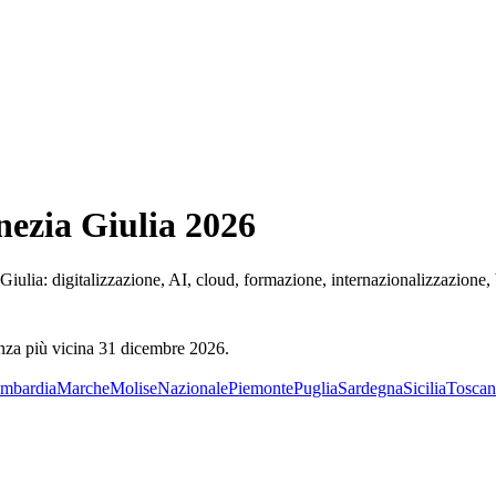
nezia Giulia
2026
 Giulia
: digitalizzazione, AI, cloud, formazione, internazionalizzazione,
nza più vicina
31 dicembre 2026
.
mbardia
Marche
Molise
Nazionale
Piemonte
Puglia
Sardegna
Sicilia
Toscan