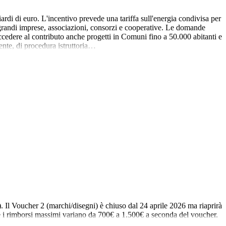
 di euro. L'incentivo prevede una tariffa sull'energia condivisa per
 grandi imprese, associazioni, consorzi e cooperative. Le domande
edere al contributo anche progetti in Comuni fino a 50.000 abitanti e
sente, di procedura istruttoria…
). Il Voucher 2 (marchi/disegni) è chiuso dal 24 aprile 2026 ma riaprirà
e e i rimborsi massimi variano da 700€ a 1.500€ a seconda del voucher.