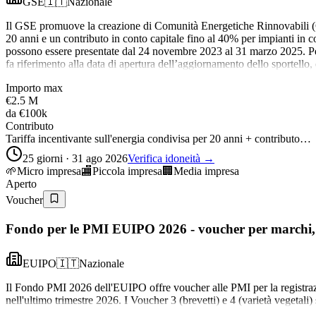
GSE
🇮🇹
Nazionale
Il GSE promuove la creazione di Comunità Energetiche Rinnovabili (CE
20 anni e un contributo in conto capitale fino al 40% per impianti in
possono essere presentate dal 24 novembre 2023 al 31 marzo 2025. Per
fa riferimento alla data di apertura dell’aggiornamento dello sportello,
Importo max
€2.5 M
da
€100k
Contributo
Tariffa incentivante sull'energia condivisa per 20 anni + contributo…
25 giorni · 31 ago 2026
Verifica idoneità →
🌱
Micro impresa
🏬
Piccola impresa
🏢
Media impresa
Aperto
Voucher
Fondo per le PMI EUIPO 2026 - voucher per marchi, b
EUIPO
🇮🇹
Nazionale
Il Fondo PMI 2026 dell'EUIPO offre voucher alle PMI per la registrazion
nell'ultimo trimestre 2026. I Voucher 3 (brevetti) e 4 (varietà vegeta