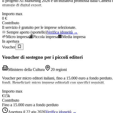
Il progetto AI Marketing 2026 è un'iniziativa promossa dalla Camera d
strategie di digital export.
Importo max
0 €
Contributo
Il servizio è gratuito per le imprese selezionate.
♾️
Sempre aperto (sportello)
Verifica idoneità →
🌱
Micro impresa
🏬
Piccola impresa
🏢
Media impresa
In apertura
Voucher
Voucher di sostegno per i piccoli editori
Ministero della Cultura
20 regioni
Voucher per micro editori italiani, fino a 15.000 euro a fondo perdut
fondi. Beneficiari: micro imprese editoriali con specifici requisiti.
Importo max
€15k
Contributo
Fino a 15.000 euro a fondo perduto
Apertura il 22 giu 2026
Verifica idoneità →