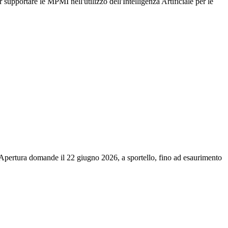
pportare le MPMI nell'utilizzo dell'Intelligenza Artificiale per le
. Apertura domande il 22 giugno 2026, a sportello, fino ad esaurimento