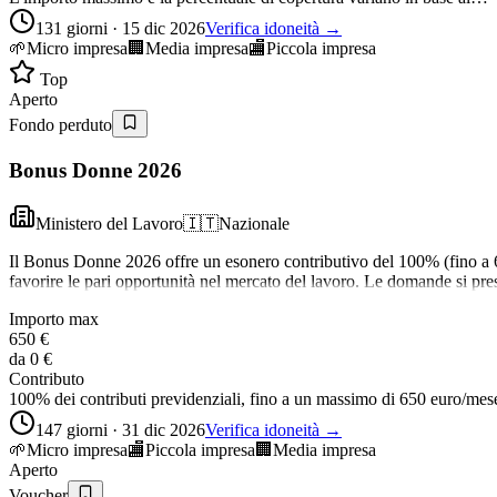
131 giorni · 15 dic 2026
Verifica idoneità →
🌱
Micro impresa
🏢
Media impresa
🏬
Piccola impresa
Top
Aperto
Fondo perduto
Bonus Donne 2026
Ministero del Lavoro
🇮🇹
Nazionale
Il Bonus Donne 2026 offre un esonero contributivo del 100% (fino a 6
favorire le pari opportunità nel mercato del lavoro. Le domande si pre
Importo max
650 €
da
0 €
Contributo
100% dei contributi previdenziali, fino a un massimo di 650 euro/m
147 giorni · 31 dic 2026
Verifica idoneità →
🌱
Micro impresa
🏬
Piccola impresa
🏢
Media impresa
Aperto
Voucher