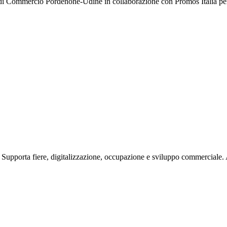
i Commercio Pordenone-Udine in collaborazione con Promos Italia per su
o. Supporta fiere, digitalizzazione, occupazione e sviluppo commerciale