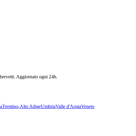
 brevetti. Aggiornato ogni 24h.
a
Trentino-Alto Adige
Umbria
Valle d'Aosta
Veneto