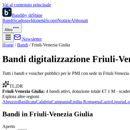
Vai al contenuto principale
Bandi
by diShine
Bandi
Scadenze
Idoneità
Scopri
Notizie
Abbonati
Altro
Newsletter
Home
/
Bandi
/
Friuli-Venezia Giulia
Bandi digitalizzazione
Friuli-Ve
Tutti i bandi e voucher pubblici per le PMI con sede in
Friuli-Venezia
TL;DR
Friuli-Venezia Giulia
:
4
bandi attivi, dotazione totale
€7.1 M
· scade
Esplora altre
regioni
Abruzzo
Basilicata
Calabria
Campania
Emilia-Romagna
Lazio
Liguria
Lo
Bandi in
Friuli-Venezia Giulia
Aperto