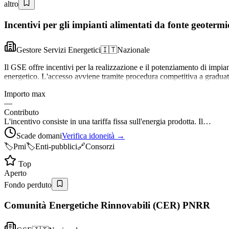
altro
Incentivi per gli impianti alimentati da fonte geote
Gestore Servizi Energetici
🇮🇹
Nazionale
Il GSE offre incentivi per la realizzazione e il potenziamento di impian
energetico. L'accesso avviene tramite procedura competitiva a gradua
Importo max
—
Contributo
L'incentivo consiste in una tariffa fissa sull'energia prodotta. Il…
Scade domani
Verifica idoneità →
🏷️
Pmi
🏷️
Enti-pubblici
🔗
Consorzi
Top
Aperto
Fondo perduto
Comunità Energetiche Rinnovabili (CER) PNRR