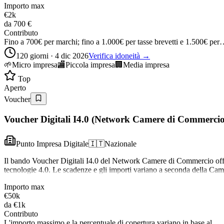
Importo max
€2k
da
700 €
Contributo
Fino a 700€ per marchi; fino a 1.000€ per tasse brevetti e 1.500€ pe
120 giorni · 4 dic 2026
Verifica idoneità →
🌱
Micro impresa
🏬
Piccola impresa
🏢
Media impresa
Top
Aperto
Voucher
Voucher Digitali I4.0 (Network Camere di Commercio
Punto Impresa Digitale
🇮🇹
Nazionale
Il bando Voucher Digitali I4.0 del Network Camere di Commercio offre 
tecnologie 4.0. Le scadenze e gli importi variano a seconda della Ca
Importo max
€50k
da
€1k
Contributo
L'importo massimo e la percentuale di copertura variano in base al…