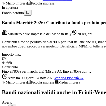
🌱
Micro impresa
🏬
Piccola impresa
In apertura
Fondo perduto
Bando Marchi+ 2026: Contributi a fondo perduto per l
Ministero delle Imprese e del Made in Italy
20 regioni
Contributi a fondo perduto fino al 90% per PMI italiane che registrano
novembre 2026, procedura a sportello. Beneficiari: MPMI di tutte le re
Importo max
€9k
da
€6k
Contributo
Fino all'80% per marchi UE (Misura A), fino all'85% con…
Apre tra 90 giorni · 4 nov 2026
Verifica idoneità →
🌱
Micro impresa
🏬
Piccola impresa
🏢
Media impresa
Bandi nazionali validi anche in
Friuli-Vene
Aperto