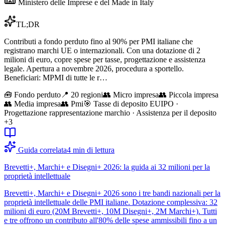
Ministero delle Imprese e del Made in Italy
TL;DR
Contributi a fondo perduto fino al 90% per PMI italiane che
registrano marchi UE o internazionali. Con una dotazione di 2
milioni di euro, copre spese per tasse, progettazione e assistenza
legale. Apertura a novembre 2026, procedura a sportello.
Beneficiari: MPMI di tutte le r…
🧰
Fondo perduto
📍 20 regioni
👥
Micro impresa
👥
Piccola impresa
👥
Media impresa
👥
Pmi
🎯
Tasse di deposito EUIPO ·
Progettazione rappresentazione marchio · Assistenza per il deposito
+3
Guida correlata
4
min di lettura
Brevetti+, Marchi+ e Disegni+ 2026: la guida ai 32 milioni per la
proprietà intellettuale
Brevetti+, Marchi+ e Disegni+ 2026 sono i tre bandi nazionali per la
proprietà intellettuale delle PMI italiane. Dotazione complessiva: 32
milioni di euro (20M Brevetti+, 10M Disegni+, 2M Marchi+). Tutti
e tre offrono un contributo all'80% delle spese ammissibili fino a un