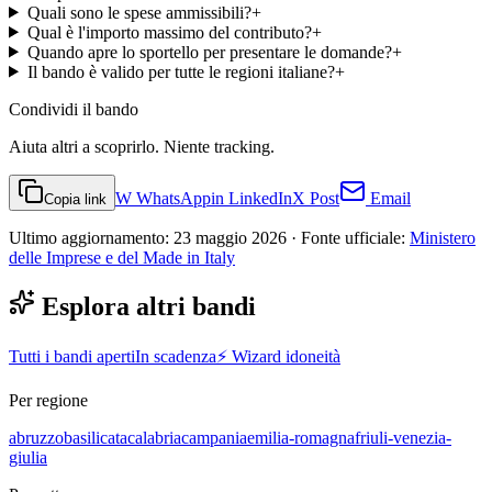
Quali sono le spese ammissibili?
+
Qual è l'importo massimo del contributo?
+
Quando apre lo sportello per presentare le domande?
+
Il bando è valido per tutte le regioni italiane?
+
Condividi
il bando
Aiuta altri a scoprirlo. Niente tracking.
W
WhatsApp
in
LinkedIn
X
Post
Email
Copia link
Ultimo aggiornamento:
23 maggio 2026
· Fonte ufficiale:
Ministero
delle Imprese e del Made in Italy
Esplora altri bandi
Tutti i bandi aperti
In scadenza
⚡ Wizard idoneità
Per regione
abruzzo
basilicata
calabria
campania
emilia-romagna
friuli-venezia-
giulia