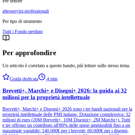
Per settore
altro
servizi-professionali
Per tipo di strumento
Tutti i
Fondo perduto
Per approfondire
Un articolo è correlato a questo bando
, più letture sullo stesso tema.
Guida dedicata
4
min
Brevetti+, Marchi+ e Disegni+ 2026: la guida ai 32
milioni per la proprietà intellettuale
Brevetti+, Marchi+ e Disegni+ 2026 sono i tre bandi nazionali per la
proprietà intellettuale delle PMI italiane. Dotazione complessiva: 32
milioni di euro (20M Brevetti+, 10M Disegni+, 2M Marchi+). Tutti
e tre offrono un contributo all'80% delle spese ammissibili fino a un
massimale variabile: 140.000€ per i brevetti, 60.000€ per i disegni,