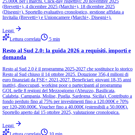
25.000€ per i marchi. Click-day rispettivi: 20 novembre 2025
(Brevetti+), 4 dicembre 2025 (Marchi+), 18 dicembre 2025
(Disegni+). Sportello evaluativo cronologico, gestione affidata a
Invitalia (Brevetti+) e Unioncamere (Marchi+, Disegni+).
Leggi
Lettura correlata
5
min
Resto al Sud 2.0: la guida 2026 a requisiti, importi e
domanda
Resto al Sud 2.0 è il programma 2025-2027 che sostituisce lo storico
Resto al Sud chiuso il 14 ottobre 2025. Dotazione 356,4 milioni di
euro finanziati da FSE+ 2021-2027. Beneficiari: giovani 18-35 anni
inattivi, disoccupati, working poor o partecipanti al programma
GOL nelle 8 regioni del Mezzogiorno (Abruzzo, Basilicata,
Calabria, Campania, Molise, Puglia, Sardegna, Sicilia). Contributo a
fondo perduto fino al 75% per investimenti fino a 120.000€ e 70%
per 120-200.000€. Voucher fino a 40.000€ (estensibili a 50.000€).
Sportello aperto dal 15 ottobre 2025, valutazione cronologica.
Leggi
Lettura correlata
10
min