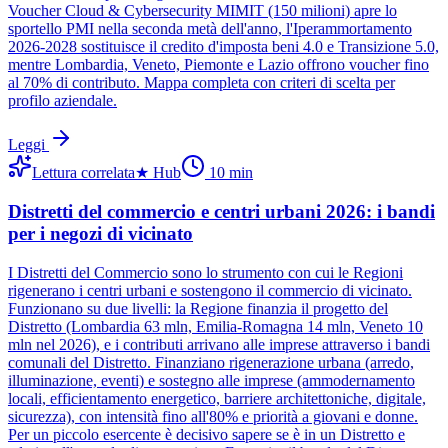
Voucher Cloud & Cybersecurity MIMIT (150 milioni) apre lo
sportello PMI nella seconda metà dell'anno, l'Iperammortamento
2026-2028 sostituisce il credito d'imposta beni 4.0 e Transizione 5.0,
mentre Lombardia, Veneto, Piemonte e Lazio offrono voucher fino
al 70% di contributo. Mappa completa con criteri di scelta per
profilo aziendale.
Leggi
Lettura correlata
★
Hub
10
min
Distretti del commercio e centri urbani 2026: i bandi
per i negozi di vicinato
I Distretti del Commercio sono lo strumento con cui le Regioni
rigenerano i centri urbani e sostengono il commercio di vicinato.
Funzionano su due livelli: la Regione finanzia il progetto del
Distretto (Lombardia 63 mln, Emilia-Romagna 14 mln, Veneto 10
mln nel 2026), e i contributi arrivano alle imprese attraverso i bandi
comunali del Distretto. Finanziano rigenerazione urbana (arredo,
illuminazione, eventi) e sostegno alle imprese (ammodernamento
locali, efficientamento energetico, barriere architettoniche, digitale,
sicurezza), con intensità fino all'80% e priorità a giovani e donne.
Per un piccolo esercente è decisivo sapere se è in un Distretto e