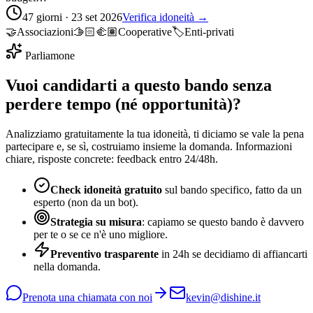
47 giorni · 23 set 2026
Verifica idoneità →
🤝
Associazioni
🫱🏻‍🫲🏽
Cooperative
🏷️
Enti-privati
Parliamone
Vuoi candidarti a questo bando senza
perdere tempo (né opportunità)?
Analizziamo gratuitamente la tua idoneità, ti diciamo se vale la pena
partecipare e, se sì, costruiamo insieme la domanda. Informazioni
chiare, risposte concrete: feedback entro 24/48h.
Check idoneità gratuito
sul bando specifico, fatto da un
esperto (non da un bot).
Strategia su misura
: capiamo se questo bando è davvero
per te o se ce n'è uno migliore.
Preventivo trasparente
in 24h se decidiamo di affiancarti
nella domanda.
Prenota una chiamata con noi
kevin@dishine.it