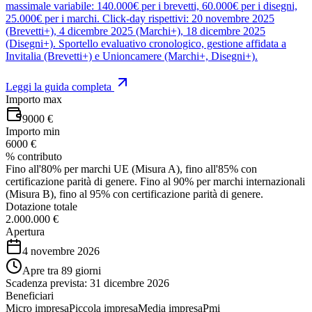
massimale variabile: 140.000€ per i brevetti, 60.000€ per i disegni,
25.000€ per i marchi. Click-day rispettivi: 20 novembre 2025
(Brevetti+), 4 dicembre 2025 (Marchi+), 18 dicembre 2025
(Disegni+). Sportello evaluativo cronologico, gestione affidata a
Invitalia (Brevetti+) e Unioncamere (Marchi+, Disegni+).
Leggi la guida completa
Importo max
9000 €
Importo min
6000 €
% contributo
Fino all'80% per marchi UE (Misura A), fino all'85% con
certificazione parità di genere. Fino al 90% per marchi internazionali
(Misura B), fino al 95% con certificazione parità di genere.
Dotazione totale
2.000.000 €
Apertura
4 novembre 2026
Apre tra 89 giorni
Scadenza prevista:
31 dicembre 2026
Beneficiari
Micro impresa
Piccola impresa
Media impresa
Pmi