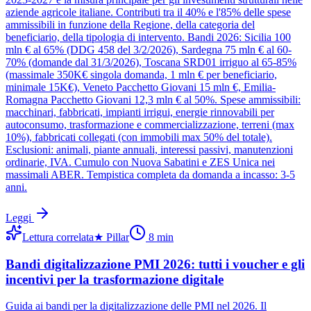
aziende agricole italiane. Contributi tra il 40% e l'85% delle spese
ammissibili in funzione della Regione, della categoria del
beneficiario, della tipologia di intervento. Bandi 2026: Sicilia 100
mln € al 65% (DDG 458 del 3/2/2026), Sardegna 75 mln € al 60-
70% (domande dal 31/3/2026), Toscana SRD01 irriguo al 65-85%
(massimale 350K€ singola domanda, 1 mln € per beneficiario,
minimale 15K€), Veneto Pacchetto Giovani 15 mln €, Emilia-
Romagna Pacchetto Giovani 12,3 mln € al 50%. Spese ammissibili:
macchinari, fabbricati, impianti irrigui, energie rinnovabili per
autoconsumo, trasformazione e commercializzazione, terreni (max
10%), fabbricati collegati (con immobili max 50% del totale).
Esclusioni: animali, piante annuali, interessi passivi, manutenzioni
ordinarie, IVA. Cumulo con Nuova Sabatini e ZES Unica nei
massimali ABER. Tempistica completa da domanda a incasso: 3-5
anni.
Leggi
Lettura correlata
★
Pillar
8
min
Bandi digitalizzazione PMI 2026: tutti i voucher e gli
incentivi per la trasformazione digitale
Guida ai bandi per la digitalizzazione delle PMI nel 2026. Il