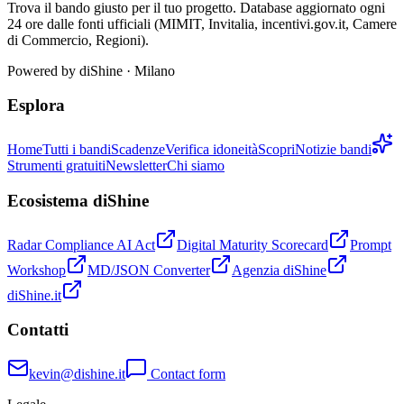
Trova il bando giusto per il tuo progetto. Database aggiornato ogni
24 ore dalle fonti ufficiali (MIMIT, Invitalia, incentivi.gov.it, Camere
di Commercio, Regioni).
Powered by
diShine
· Milano
Esplora
Home
Tutti i bandi
Scadenze
Verifica idoneità
Scopri
Notizie bandi
Strumenti gratuiti
Newsletter
Chi siamo
Ecosistema diShine
Radar Compliance AI Act
Digital Maturity Scorecard
Prompt
Workshop
MD/JSON Converter
Agenzia diShine
diShine.it
Contatti
kevin@dishine.it
Contact form