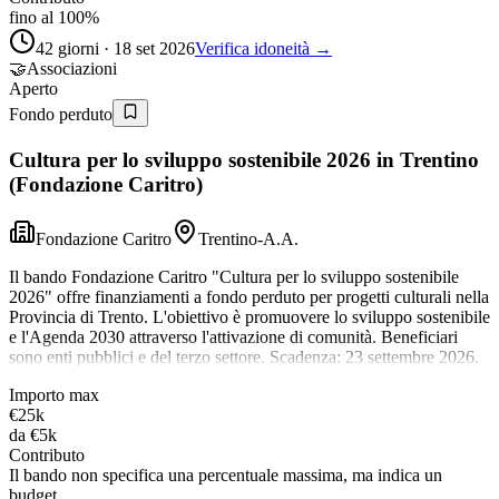
fino al 100%
42 giorni · 18 set 2026
Verifica idoneità →
🤝
Associazioni
Aperto
Fondo perduto
Cultura per lo sviluppo sostenibile 2026 in Trentino
(Fondazione Caritro)
Fondazione Caritro
Trentino-A.A.
Il bando Fondazione Caritro "Cultura per lo sviluppo sostenibile
2026" offre finanziamenti a fondo perduto per progetti culturali nella
Provincia di Trento. L'obiettivo è promuovere lo sviluppo sostenibile
e l'Agenda 2030 attraverso l'attivazione di comunità. Beneficiari
sono enti pubblici e del terzo settore. Scadenza: 23 settembre 2026.
Importo max
€25k
da
€5k
Contributo
Il bando non specifica una percentuale massima, ma indica un
budget…