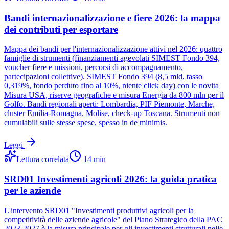
Bandi internazionalizzazione e fiere 2026: la mappa
dei contributi per esportare
Mappa dei bandi per l'internazionalizzazione attivi nel 2026: quattro
famiglie di strumenti (finanziamenti agevolati SIMEST Fondo 394,
voucher fiere e missioni, percorsi di accompagnamento,
partecipazioni collettive). SIMEST Fondo 394 (8,5 mld, tasso
0,319%, fondo perduto fino al 10%, niente click day) con le novita
Misura USA, riserve geografiche e misura Energia da 800 mln per il
Golfo. Bandi regionali aperti: Lombardia, PIF Piemonte, Marche,
cluster Emilia-Romagna, Molise, check-up Toscana. Strumenti non
cumulabili sulle stesse spese, spesso in de minimis.
Leggi
Lettura correlata
14
min
SRD01 Investimenti agricoli 2026: la guida pratica
per le aziende
L'intervento SRD01 "Investimenti produttivi agricoli per la
competitività delle aziende agricole" del Piano Strategico della PAC
2023-2027 è la misura principale per gli investimenti strutturali nelle