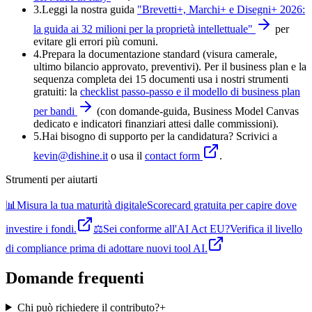
3.
Leggi la nostra guida
"
Brevetti+, Marchi+ e Disegni+ 2026:
la guida ai 32 milioni per la proprietà intellettuale
"
per
evitare gli errori più comuni.
4
.
Prepara la documentazione standard (visura camerale,
ultimo bilancio approvato, preventivi). Per il business plan e la
sequenza completa dei 15 documenti usa i nostri strumenti
gratuiti: la
checklist passo-passo e il modello di business plan
per bandi
(con domande-guida, Business Model Canvas
dedicato e indicatori finanziari attesi dalle commissioni).
5
.
Hai bisogno di supporto per la candidatura? Scrivici a
kevin@dishine.it
o usa il
contact form
.
Strumenti per aiutarti
📊
Misura la tua maturità digitale
Scorecard gratuita per capire dove
investire i fondi.
⚖️
Sei conforme all'AI Act EU?
Verifica il livello
di compliance prima di adottare nuovi tool AI.
Domande frequenti
Chi può richiedere il contributo?
+