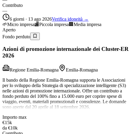
Contributo
—
6 giorni · 13 ago 2026
Verifica idoneità →
🌱
Micro impresa
🏬
Piccola impresa
🏢
Media impresa
Aperto
Fondo perduto
Azioni di promozione internazionale dei Cluster-ER
2026
Regione Emilia-Romagna
Emilia-Romagna
Il bando della Regione Emilia-Romagna supporta le Associazioni
per lo sviluppo della Strategia di specializzazione intelligente (S3)
nelle azioni di promozione internazionale. Offre un contributo a
fondo perduto del 100% fino a 15.000 euro per coprire spese di
viaggio, eventi, materiali promozionali e consulenze. Le domande
sono aperte dal 20 aprile al 18 settembre 2026.
Importo max
€15k
da
€10k
Contributo