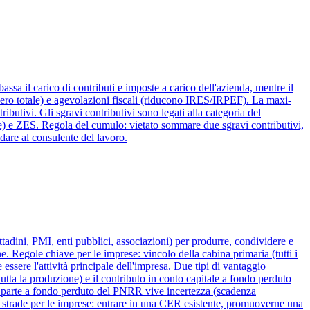
assa il carico di contributi e imposte a carico dell'azienda, mentre il
onero totale) e agevolazioni fiscali (riducono IRES/IRPEF). La maxi-
butivi. Gli sgravi contributivi sono legati alla categoria del
se) e ZES. Regola del cumulo: vietato sommare due sgravi contributivi,
are al consulente del lavoro.
ini, PMI, enti pubblici, associazioni) per produrre, condividere e
e. Regole chiave per le imprese: vincolo della cabina primaria (tutti i
ere l'attività principale dell'impresa. Due tipi di vantaggio
tutta la produzione) e il contributo in conto capitale a fondo perduto
6 la parte a fondo perduto del PNRR vive incertezza (scadenza
Tre strade per le imprese: entrare in una CER esistente, promuoverne una