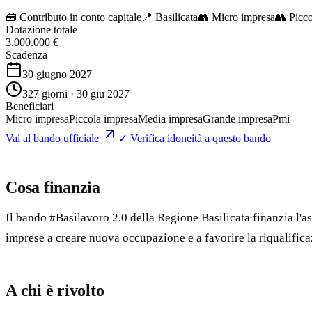
🧰
Contributo in conto capitale
📍 Basilicata
👥
Micro impresa
👥
Picco
Dotazione totale
3.000.000 €
Scadenza
30 giugno 2027
327 giorni · 30 giu 2027
Beneficiari
Micro impresa
Piccola impresa
Media impresa
Grande impresa
Pmi
Vai al bando ufficiale
✓ Verifica idoneità a questo bando
Cosa finanzia
Il bando #Basilavoro 2.0 della Regione Basilicata finanzia l'ass
imprese a creare nuova occupazione e a favorire la riqualificaz
A chi è rivolto