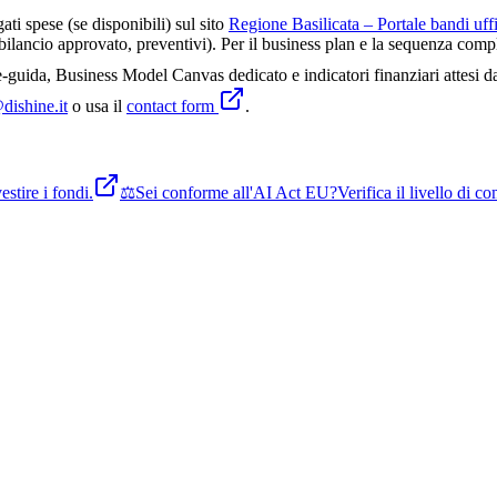
gati spese (se disponibili) sul sito
Regione Basilicata – Portale bandi uffi
lancio approvato, preventivi). Per il business plan e la sequenza comple
guida, Business Model Canvas dedicato e indicatori finanziari attesi d
dishine.it
o usa il
contact form
.
stire i fondi.
⚖️
Sei conforme all'AI Act EU?
Verifica il livello di 