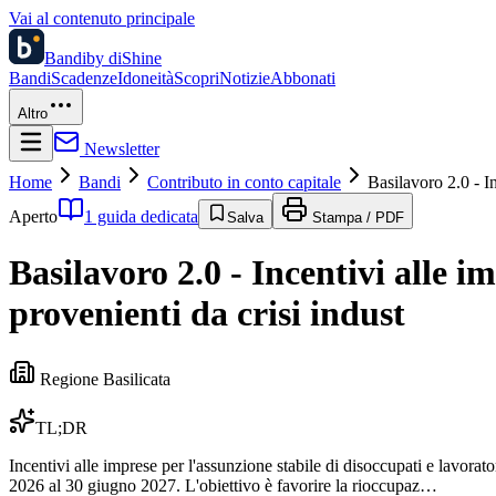
Vai al contenuto principale
Bandi
by diShine
Bandi
Scadenze
Idoneità
Scopri
Notizie
Abbonati
Altro
Newsletter
Home
Bandi
Contributo in conto capitale
Basilavoro 2.0 - In
Aperto
1 guida dedicata
Salva
Stampa / PDF
Basilavoro 2.0 - Incentivi alle i
provenienti da crisi indust
Regione Basilicata
TL;DR
Incentivi alle imprese per l'assunzione stabile di disoccupati e lavorat
2026 al 30 giugno 2027. L'obiettivo è favorire la rioccupaz…