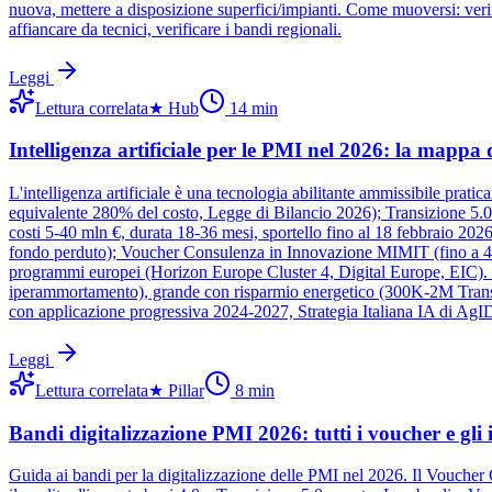
nuova, mettere a disposizione superfici/impianti. Come muoversi: verifi
affiancare da tecnici, verificare i bandi regionali.
Leggi
Lettura correlata
★
Hub
14
min
Intelligenza artificiale per le PMI nel 2026: la mappa d
L'intelligenza artificiale è una tecnologia abilitante ammissibile prat
equivalente 280% del costo, Legge di Bilancio 2026); Transizione 5.0
costi 5-40 mln €, durata 18-36 mesi, sportello fino al 18 febbraio 2
fondo perduto); Voucher Consulenza in Innovazione MIMIT (fino a 40
programmi europei (Horizon Europe Cluster 4, Digital Europe, EIC).
iperammortamento), grande con risparmio energetico (300K-2M Tran
con applicazione progressiva 2024-2027, Strategia Italiana IA di Ag
Leggi
Lettura correlata
★
Pillar
8
min
Bandi digitalizzazione PMI 2026: tutti i voucher e gli 
Guida ai bandi per la digitalizzazione delle PMI nel 2026. Il Vouche