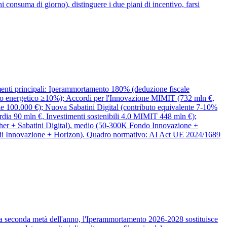
 consuma di giorno), distinguere i due piani di incentivo, farsi
strumenti principali: Iperammortamento 180% (deduzione fiscale
rmio energetico ≥10%); Accordi per l'Innovazione MIMIT (732 mln €,
le 100.000 €); Nuova Sabatini Digital (contributo equivalente 7-10%
ia 90 mln €, Investimenti sostenibili 4.0 MIMIT 448 mln €);
cher + Sabatini Digital), medio (50-300K Fondo Innovazione +
di Innovazione + Horizon). Quadro normativo: AI Act UE 2024/1689
la seconda metà dell'anno, l'Iperammortamento 2026-2028 sostituisce