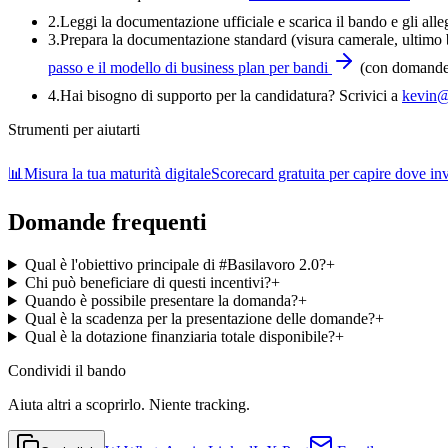
2.
Leggi la documentazione ufficiale e
scarica il bando
e gli alle
3
.
Prepara la documentazione standard (visura camerale, ultimo bi
passo e il modello di business plan per bandi
(con domande-
4
.
Hai bisogno di supporto per la candidatura? Scrivici a
kevin@
Strumenti per aiutarti
📊
Misura la tua maturità digitale
Scorecard gratuita per capire dove inve
Domande frequenti
Qual è l'obiettivo principale di #Basilavoro 2.0?
+
Chi può beneficiare di questi incentivi?
+
Quando è possibile presentare la domanda?
+
Qual è la scadenza per la presentazione delle domande?
+
Qual è la dotazione finanziaria totale disponibile?
+
Condividi
il bando
Aiuta altri a scoprirlo. Niente tracking.