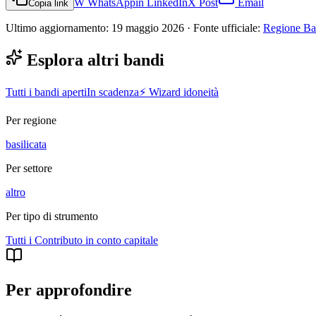
W
WhatsApp
in
LinkedIn
X
Post
Email
Copia link
Ultimo aggiornamento:
19 maggio 2026
· Fonte ufficiale:
Regione Basi
Esplora altri bandi
Tutti i bandi aperti
In scadenza
⚡ Wizard idoneità
Per regione
basilicata
Per settore
altro
Per tipo di strumento
Tutti i
Contributo in conto capitale
Per approfondire