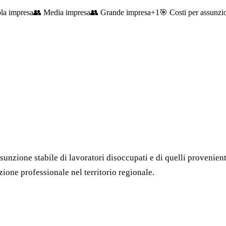
la impresa
👥
Media impresa
👥
Grande impresa
+
1
🎯
Costi per assunzio
unzione stabile di lavoratori disoccupati e di quelli provenienti 
ione professionale nel territorio regionale.