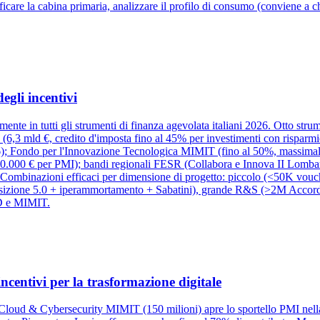
care la cabina primaria, analizzare il profilo di consumo (conviene a chi
egli incentivi
icamente in tutti gli strumenti di finanza agevolata italiani 2026. Otto 
 (6,3 mld €, credito d'imposta fino al 45% per investimenti con rispa
026); Fondo per l'Innovazione Tecnologica MIMIT (fino al 50%, massima
.000 € per PMI); bandi regionali FESR (Collabora e Innova II Lombard
 Combinazioni efficaci per dimensione di progetto: piccolo (<50K vou
sizione 5.0 + iperammortamento + Sabatini), grande R&S (>2M Accor
ID e MIMIT.
incentivi per la trasformazione digitale
r Cloud & Cybersecurity MIMIT (150 milioni) apre lo sportello PMI nel