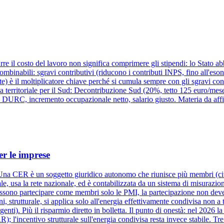
re il costo del lavoro non significa comprimere gli stipendi: lo Stato abb
combinabili: sgravi contributivi (riducono i contributi INPS, fino all'es
è il moltiplicatore chiave perché si cumula sempre con gli sgravi contri
eva territoriale per il Sud: Decontribuzione Sud (20%, tetto 125 euro/me
URC, incremento occupazionale netto, salario giusto. Materia da affid
r le imprese
a CER è un soggetto giuridico autonomo che riunisce più membri (cittad
le, usa la rete nazionale, ed è contabilizzata da un sistema di misurazion
ono partecipare come membri solo le PMI, la partecipazione non deve ess
 strutturale, si applica solo all'energia effettivamente condivisa non a 
ngenti). Più il risparmio diretto in bolletta. Il punto di onestà: nel 202
R); l'incentivo strutturale sull'energia condivisa resta invece stabile. 