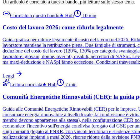
Un articolo è correlato a questo bando
, più letture sullo stesso tema.
Correlato a questo bando
★
Hub
10
min
Costo del lavoro 2026: come ridurlo legalmente
Guida pratica per ridurre legalmente il costo del lavoro nel 2026. Ridur
lavoratore mantiene la retribuzione piena. Due famiglie di strumenti, 
deduzione del costo del lavoro (120%, 130% per categorie svantaggiate) 
lavoratore: giovani, donne, over 50, disabili, percettori di NASpI. L
ma maxi-deduzione e NASpI fanno eccezione. Condizioni trasversali: D
Leggi
Lettura correlata
★
Hub
7
min
Comunità Energetiche Rinnovabili (CER): la guida pe
Guida alle Comunità Energetiche Rinnovabili (CER) per le imprese. Un
consumare energia rinnovabile a livello locale; la condivisione è virtua
membri devono appartenere alla stessa), nella configurazione CER poss
economico: l'incentivo sull'energia condivisa (erogato dal GSE per anni,
sugli impianti (legato al PNRR, con vincoli territoriali e scadenze stri
realizzazione impianti a metà 2026, risorse ridotte dalla revisione PNR