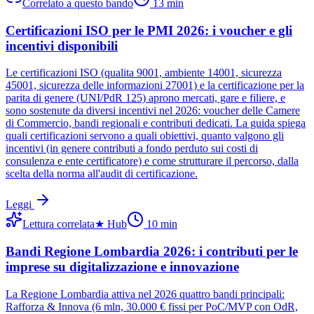
Correlato a questo bando
13
min
Certificazioni ISO per le PMI 2026: i voucher e gli
incentivi disponibili
Le certificazioni ISO (qualita 9001, ambiente 14001, sicurezza
45001, sicurezza delle informazioni 27001) e la certificazione per la
parita di genere (UNI/PdR 125) aprono mercati, gare e filiere, e
sono sostenute da diversi incentivi nel 2026: voucher delle Camere
di Commercio, bandi regionali e contributi dedicati. La guida spiega
quali certificazioni servono a quali obiettivi, quanto valgono gli
incentivi (in genere contributi a fondo perduto sui costi di
consulenza e ente certificatore) e come strutturare il percorso, dalla
scelta della norma all'audit di certificazione.
Leggi
Lettura correlata
★
Hub
10
min
Bandi Regione Lombardia 2026: i contributi per le
imprese su digitalizzazione e innovazione
La Regione Lombardia attiva nel 2026 quattro bandi principali:
Rafforza & Innova (6 mln, 30.000 € fissi per PoC/MVP con OdR,