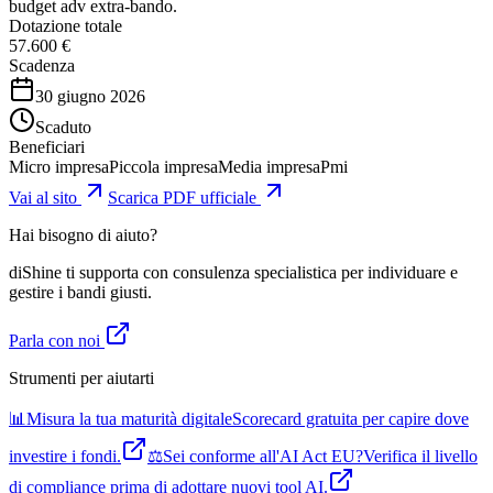
budget adv extra-bando.
Dotazione totale
57.600 €
Scadenza
30 giugno 2026
Scaduto
Beneficiari
Micro impresa
Piccola impresa
Media impresa
Pmi
Vai al sito
Scarica PDF ufficiale
Hai bisogno di aiuto?
diShine ti supporta con consulenza specialistica per individuare e
gestire i bandi giusti.
Parla con noi
Strumenti per aiutarti
📊
Misura la tua maturità digitale
Scorecard gratuita per capire dove
investire i fondi.
⚖️
Sei conforme all'AI Act EU?
Verifica il livello
di compliance prima di adottare nuovi tool AI.