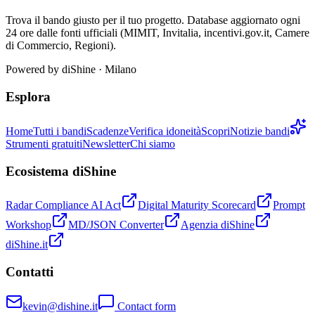
Trova il bando giusto per il tuo progetto. Database aggiornato ogni
24 ore dalle fonti ufficiali (MIMIT, Invitalia, incentivi.gov.it, Camere
di Commercio, Regioni).
Powered by
diShine
· Milano
Esplora
Home
Tutti i bandi
Scadenze
Verifica idoneità
Scopri
Notizie bandi
Strumenti gratuiti
Newsletter
Chi siamo
Ecosistema diShine
Radar Compliance AI Act
Digital Maturity Scorecard
Prompt
Workshop
MD/JSON Converter
Agenzia diShine
diShine.it
Contatti
kevin@dishine.it
Contact form