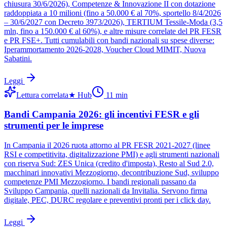
chiusura 30/6/2026), Competenze & Innovazione II con dotazione
raddoppiata a 10 milioni (fino a 50.000 € al 70%, sportello 8/4/2026
– 30/6/2027 con Decreto 3973/2026), TERTIUM Tessile-Moda (3,5
mln, fino a 150.000 € al 60%), e altre misure correlate del PR FESR
e PR FSE+. Tutti cumulabili con bandi nazionali su spese diverse:
Iperammortamento 2026-2028, Voucher Cloud MIMIT, Nuova
Sabatini.
Leggi
Lettura correlata
★
Hub
11
min
Bandi Campania 2026: gli incentivi FESR e gli
strumenti per le imprese
In Campania il 2026 ruota attorno al PR FESR 2021-2027 (linee
RSI e competitivita, digitalizzazione PMI) e agli strumenti nazionali
con riserva Sud: ZES Unica (credito d'imposta), Resto al Sud 2.0,
macchinari innovativi Mezzogiorno, decontribuzione Sud, sviluppo
competenze PMI Mezzogiorno. I bandi regionali passano da
Sviluppo Campania, quelli nazionali da Invitalia. Servono firma
digitale, PEC, DURC regolare e preventivi pronti per i click day.
Leggi