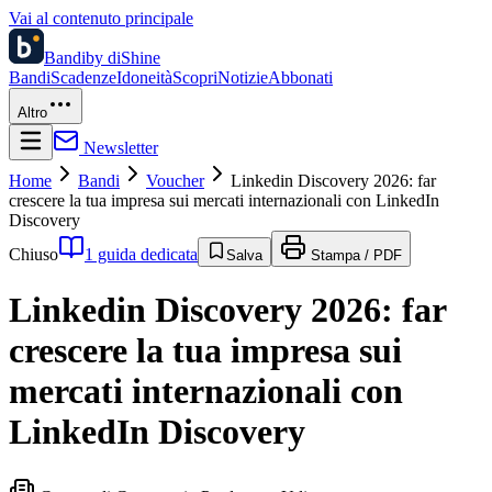
Vai al contenuto principale
Bandi
by diShine
Bandi
Scadenze
Idoneità
Scopri
Notizie
Abbonati
Altro
Newsletter
Home
Bandi
Voucher
Linkedin Discovery 2026: far
crescere la tua impresa sui mercati internazionali con LinkedIn
Discovery
Chiuso
1 guida dedicata
Salva
Stampa / PDF
Linkedin Discovery 2026: far
crescere la tua impresa sui
mercati internazionali con
LinkedIn Discovery