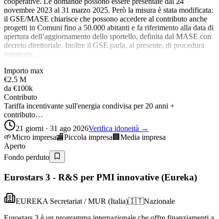
cooperative. Le domande possono essere presentate dal 24
novembre 2023 al 31 marzo 2025. Però la misura è stata modificata:
il GSE/MASE chiarisce che possono accedere al contributo anche
progetti in Comuni fino a 50.000 abitanti e fa riferimento alla data di
apertura dell’aggiornamento dello sportello, definita dal MASE con
decreto direttoriale. Inoltre il GSE parla, al presente, di procedura
istruttoria…
Importo max
€2.5 M
da
€100k
Contributo
Tariffa incentivante sull'energia condivisa per 20 anni +
contributo…
21 giorni · 31 ago 2026
Verifica idoneità →
🌱
Micro impresa
🏬
Piccola impresa
🏢
Media impresa
Aperto
Fondo perduto
Eurostars 3 - R&S per PMI innovative (Eureka)
EUREKA Secretariat / MUR (Italia)
🇮🇹
Nazionale
Eurostars 3 è un programma internazionale che offre finanziamenti a