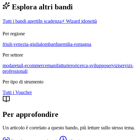
Esplora altri bandi
Tutti i bandi aperti
In scadenza
⚡ Wizard idoneità
Per regione
friuli-venezia-giulia
lombardia
emilia-romagna
Per settore
moda
retail-ecommerce
manifatturiero
ricerca-sviluppo
servizi
servizi-
professionali
Per tipo di strumento
Tutti i
Voucher
Per approfondire
Un articolo è correlato a questo bando
, più letture sullo stesso tema.