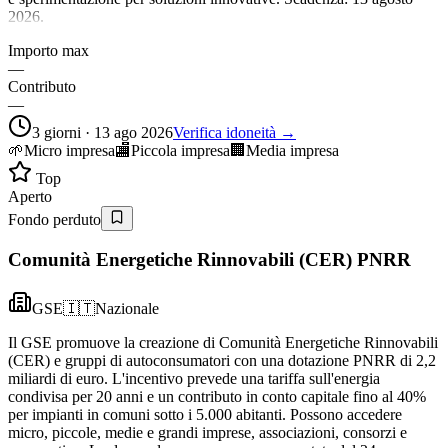
2026.
Importo max
—
Contributo
—
3 giorni · 13 ago 2026
Verifica idoneità →
🌱
Micro impresa
🏬
Piccola impresa
🏢
Media impresa
Top
Aperto
Fondo perduto
Comunità Energetiche Rinnovabili (CER) PNRR
GSE
🇮🇹
Nazionale
Il GSE promuove la creazione di Comunità Energetiche Rinnovabili
(CER) e gruppi di autoconsumatori con una dotazione PNRR di 2,2
miliardi di euro. L'incentivo prevede una tariffa sull'energia
condivisa per 20 anni e un contributo in conto capitale fino al 40%
per impianti in comuni sotto i 5.000 abitanti. Possono accedere
micro, piccole, medie e grandi imprese, associazioni, consorzi e