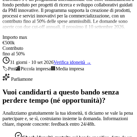
fondo perduto per progetti di ricerca e sviluppo collaborativi guidati
da PMI innovative. Il programma supporta la creazione di prodotti,
processi e servizi innovativi per la commercializzazione, con un
contributo fino al 50% delle spese ammissibili. Le domande sono
aperte con due cut-off annuali, il prossimo il 10 settembre 2026.
Importo max
€500k
Contributo
fino al 50%
31 giorni · 10 set 2026
Verifica idoneità →
🏷️
Pmi
🏬
Piccola impresa
🏢
Media impresa
Parliamone
Vuoi candidarti a questo bando senza
perdere tempo (né opportunità)?
Analizziamo gratuitamente la tua idoneità, ti diciamo se vale la pena
partecipare e, se sì, costruiamo insieme la domanda. Informazioni
chiare, risposte concrete: feedback entro 24/48h.