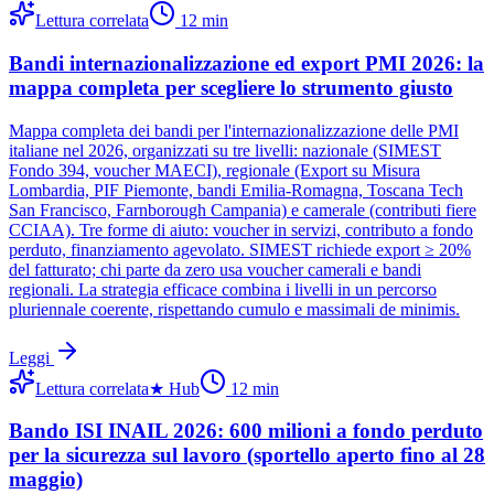
Lettura correlata
12
min
Bandi internazionalizzazione ed export PMI 2026: la
mappa completa per scegliere lo strumento giusto
Mappa completa dei bandi per l'internazionalizzazione delle PMI
italiane nel 2026, organizzati su tre livelli: nazionale (SIMEST
Fondo 394, voucher MAECI), regionale (Export su Misura
Lombardia, PIF Piemonte, bandi Emilia-Romagna, Toscana Tech
San Francisco, Farnborough Campania) e camerale (contributi fiere
CCIAA). Tre forme di aiuto: voucher in servizi, contributo a fondo
perduto, finanziamento agevolato. SIMEST richiede export ≥ 20%
del fatturato; chi parte da zero usa voucher camerali e bandi
regionali. La strategia efficace combina i livelli in un percorso
pluriennale coerente, rispettando cumulo e massimali de minimis.
Leggi
Lettura correlata
★
Hub
12
min
Bando ISI INAIL 2026: 600 milioni a fondo perduto
per la sicurezza sul lavoro (sportello aperto fino al 28
maggio)