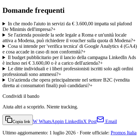
Domande frequenti
In che modo l'aiuto in servizi da € 3.600,00 impatta sul plafond
De Minimis dell'impresa?
+
Se l'azienda possiede la sede legale a Roma e un'unità locale
attiva a Modena, può richiedere il voucher sulla quota di Modena?
+
Cosa si intende per 'verifica tecnica' di Google Analytics 4 (GA4)
e cosa accade in caso di non conformità?
+
Il budget pubblicitario per il lancio della campagna LinkedIn Ads
è incluso nei € 3.600,00 o è a carico dell'azienda?
+
Le ditte individuali e i liberi professionisti iscritti solo agli ordini
professionali sono ammessi?
+
Un'azienda che opera principalmente nel settore B2C (vendita
diretta ai consumatori finali) può candidarsi?
+
Condividi
il bando
Aiuta altri a scoprirlo. Niente tracking.
W
WhatsApp
in
LinkedIn
X
Post
Email
Copia link
Ultimo aggiornamento:
1 luglio 2026
· Fonte ufficiale:
Promos Italia