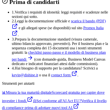
Prima di candidarti
1.
Verifica i requisiti di idoneità:
leggi requisiti e scadenze nelle
sezioni qui sotto.
2.
Leggi la documentazione ufficiale e
scarica il bando (PDF)
e gli allegati spese (se disponibili) sul sito
Promos Italia
.
3
.
Prepara la documentazione standard (visura camerale,
ultimo bilancio approvato, preventivi). Per il business plan e la
sequenza completa dei 15 documenti usa i nostri strumenti
gratuiti: la
checklist passo-passo e il modello di business plan
per bandi
(con domande-guida, Business Model Canvas
dedicato e indicatori finanziari attesi dalle commissioni).
4
.
Hai bisogno di supporto per la candidatura? Scrivici a
kevin@dishine.it
o usa il
contact form
.
Strumenti per aiutarti
📊
Misura la tua maturità digitale
Scorecard gratuita per capire dove
investire i fondi.
⚖️
Sei conforme all'AI Act EU?
Verifica il livello
di compliance prima di adottare nuovi tool AI.