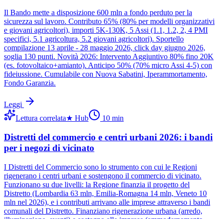
Il Bando mette a disposizione 600 mln a fondo perduto per la
sicurezza sul lavoro. Contributo 65% (80% per modelli organizzativi
e giovani agricoltori), importi 5K-130K, 5 Assi (1.1, 1.2, 2, 4 PMI
specifici, 5.1 agricoltura, 5.2 giovani agricoltori). Sportello
compilazione 13 aprile - 28 maggio 2026, click day giugno 2026,
soglia 130 punti. Novità 2026: Intervento Aggiuntivo 80% fino 20K
(es. fotovoltaico+amianto). Anticipo 50% (70% micro Assi 4-5) con
fideiussione. Cumulabile con Nuova Sabatini, Iperammortamento,
Fondo Garanzia.
Leggi
Lettura correlata
★
Hub
10
min
Distretti del commercio e centri urbani 2026: i bandi
per i negozi di vicinato
I Distretti del Commercio sono lo strumento con cui le Regioni
rigenerano i centri urbani e sostengono il commercio di vicinato.
Funzionano su due livelli: la Regione finanzia il progetto del
Distretto (Lombardia 63 mln, Emilia-Romagna 14 mln, Veneto 10
mln nel 2026), e i contributi arrivano alle imprese attraverso i bandi
comunali del Distretto. Finanziano rigenerazione urbana (arredo,