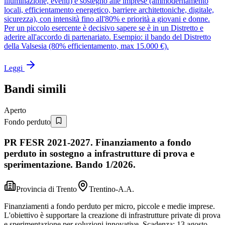
illuminazione, eventi) e sostegno alle imprese (ammodernamento
locali, efficientamento energetico, barriere architettoniche, digitale,
sicurezza), con intensità fino all'80% e priorità a giovani e donne.
Per un piccolo esercente è decisivo sapere se è in un Distretto e
aderire all'accordo di partenariato. Esempio: il bando del Distretto
della Valsesia (80% efficientamento, max 15.000 €).
Leggi
Bandi simili
Aperto
Fondo perduto
PR FESR 2021-2027. Finanziamento a fondo
perduto in sostegno a infrastrutture di prova e
sperimentazione. Bando 1/2026.
Provincia di Trento
Trentino-A.A.
Finanziamenti a fondo perduto per micro, piccole e medie imprese.
L'obiettivo è supportare la creazione di infrastrutture private di prova
e sperimentazione per soluzioni innovative. Scadenza: 13 agosto