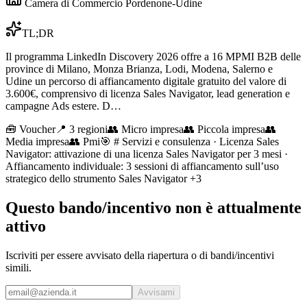
Camera di Commercio Pordenone-Udine
TL;DR
Il programma LinkedIn Discovery 2026 offre a 16 MPMI B2B delle
province di Milano, Monza Brianza, Lodi, Modena, Salerno e
Udine un percorso di affiancamento digitale gratuito del valore di
3.600€, comprensivo di licenza Sales Navigator, lead generation e
campagne Ads estere. D…
🧰
Voucher
📍 3 regioni
👥
Micro impresa
👥
Piccola impresa
👥
Media impresa
👥
Pmi
🎯
# Servizi e consulenza · Licenza Sales
Navigator: attivazione di una licenza Sales Navigator per 3 mesi ·
Affiancamento individuale: 3 sessioni di affiancamento sull’uso
strategico dello strumento Sales Navigator
+3
Questo bando/incentivo non è attualmente
attivo
Iscriviti per essere avvisato della riapertura o di bandi/incentivi
simili.
Avvisami