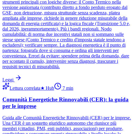
strumenti principali con logiche diverse: il Conto Termico nella
versione aggiornata (contributo diretto a fondo perduto erogato dal
GSE, non detrazione, misura strutturale senza scadenza, platea
ampliata alle imprese, richiede in genere riduzione misurabile della
domanda di energia certificata) e la logica fiscale (Transizione 5.0 e,
dal 2026, iperammortamento). Più i bandi regionali. Nodo
cumulabilità: di norma due incentivi statali non si sommano sulle
stesse spese (Conto Termico e credito d'imposta statale tendono a
escludersi); verificare sempre. La diagnosi energetica è il punto di
partenza: fotografa dove si consuma e ordina gli interventi per
convenienza. Errori da evitare: spendere prima della domanda, dare
per scontato il cumulo, intervenire senza diagnosi, trascurare i
requisiti tecnici di misurabilità.
Leggi
Lettura correlata
★
Hub
7
min
Comunità Energetiche Rinnovabili (CER): la guida
per le imprese
Guida alle Comunità Energetiche Rinnovabili (CER) per le imprese.
Una CER è un soggetto giuridico autonomo che riunisce più
membri (cittadini, PMI, enti pubblici, associazioni) per produrre,
condividere e consumare energia rinnovabile a livello locale; la