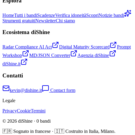
Esplora
Home
Tutti i bandi
Scadenze
Verifica idoneità
Scopri
Notizie bandi
Strumenti gratuiti
Newsletter
Chi siamo
Ecosistema diShine
Radar Compliance AI Act
Digital Maturity Scorecard
Prompt
Workshop
MD/JSON Converter
Agenzia diShine
diShine.it
Contatti
kevin@dishine.it
Contact form
Legale
Privacy
Cookie
Termini
© 2026 diShine ·
0
bandi
🇫🇷 Sognato in francese · 🇮🇹 Costruito in Italia, Milano.