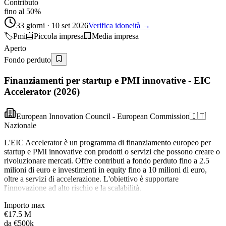
Contributo
fino al 50%
33 giorni · 10 set 2026
Verifica idoneità →
🏷️
Pmi
🏬
Piccola impresa
🏢
Media impresa
Aperto
Fondo perduto
Finanziamenti per startup e PMI innovative - EIC
Accelerator (2026)
European Innovation Council - European Commission
🇮🇹
Nazionale
L'EIC Accelerator è un programma di finanziamento europeo per
startup e PMI innovative con prodotti o servizi che possono creare o
rivoluzionare mercati. Offre contributi a fondo perduto fino a 2.5
milioni di euro e investimenti in equity fino a 10 milioni di euro,
oltre a servizi di accelerazione. L'obiettivo è supportare
l'innovazione ad alto rischio e la scalabilità.
Importo max
€17.5 M
da
€500k