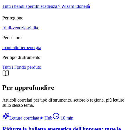
Tutti i bandi aperti
In scadenza
⚡ Wizard idoneità
Per regione
friuli-venezia-giulia
Per settore
manifatturiero
energia
Per tipo di strumento
Tutti i
Fondo perduto
Per approfondire
Articoli correlati per tipo di strumento, settore o regione
, più letture
sullo stesso tema.
Lettura correlata
★
Hub
10
min
Ridurre la bolletta energetica dell'impresa: tutte le