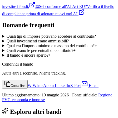
investire i fondi.
⚖️
Sei conforme all'AI Act EU?
Verifica il livello
di compliance prima di adottare nuovi tool AI.
Domande frequenti
Quali tipi di imprese potevano accedere al contributo?
+
Quali investimenti erano ammissibili?
+
Qual era l'importo minimo e massimo del contributo?
+
Quali erano le percentuali di contributo?
+
Il bando è ancora aperto?
+
Condividi
il bando
Aiuta altri a scoprirlo. Niente tracking.
W
WhatsApp
in
LinkedIn
X
Post
Email
Copia link
Ultimo aggiornamento:
19 maggio 2026
· Fonte ufficiale:
Regione
FVG economia e imprese
Esplora altri bandi