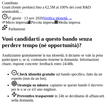
Contributo
Grant (fondo perduto) fino a €2,5M al 100% dei costi R&D
ammissibili…
97 giorni · 13 nov 2026
Verifica idoneità →
🌱
Micro impresa
🏬
Piccola impresa
🏢
Media impresa
Parliamone
Vuoi candidarti a questo bando senza
perdere tempo (né opportunità)?
Analizziamo gratuitamente la tua idoneità, ti diciamo se vale la pena
partecipare e, se sì, costruiamo insieme la domanda. Informazioni
chiare, risposte concrete: feedback entro 24/48h.
Check idoneità gratuito
sul bando specifico, fatto da un
esperto (non da un bot).
Strategia su misura
: capiamo se questo bando è davvero
per te o se ce n'è uno migliore.
Preventivo trasparente
in 24h se decidiamo di affiancarti
nella domanda.