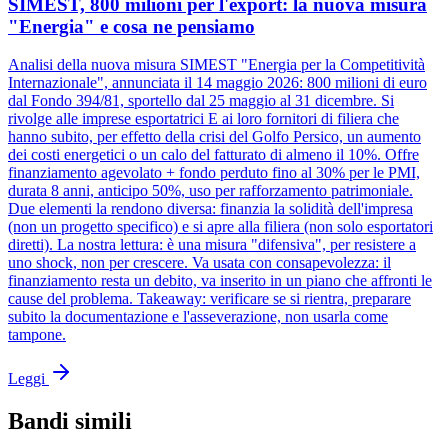
SIMEST, 800 milioni per l'export: la nuova misura
"Energia" e cosa ne pensiamo
Analisi della nuova misura SIMEST "Energia per la Competitività
Internazionale", annunciata il 14 maggio 2026: 800 milioni di euro
dal Fondo 394/81, sportello dal 25 maggio al 31 dicembre. Si
rivolge alle imprese esportatrici E ai loro fornitori di filiera che
hanno subito, per effetto della crisi del Golfo Persico, un aumento
dei costi energetici o un calo del fatturato di almeno il 10%. Offre
finanziamento agevolato + fondo perduto fino al 30% per le PMI,
durata 8 anni, anticipo 50%, uso per rafforzamento patrimoniale.
Due elementi la rendono diversa: finanzia la solidità dell'impresa
(non un progetto specifico) e si apre alla filiera (non solo esportatori
diretti). La nostra lettura: è una misura "difensiva", per resistere a
uno shock, non per crescere. Va usata con consapevolezza: il
finanziamento resta un debito, va inserito in un piano che affronti le
cause del problema. Takeaway: verificare se si rientra, preparare
subito la documentazione e l'asseverazione, non usarla come
tampone.
Leggi
Bandi simili