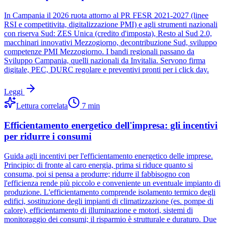
In Campania il 2026 ruota attorno al PR FESR 2021-2027 (linee
RSI e competitivita, digitalizzazione PMI) e agli strumenti nazionali
con riserva Sud: ZES Unica (credito d'imposta), Resto al Sud 2.0,
macchinari innovativi Mezzogiorno, decontribuzione Sud, sviluppo
competenze PMI Mezzogiorno. I bandi regionali passano da
Sviluppo Campania, quelli nazionali da Invitalia. Servono firma
digitale, PEC, DURC regolare e preventivi pronti per i click day.
Leggi
Lettura correlata
7
min
Efficientamento energetico dell'impresa: gli incentivi
per ridurre i consumi
Guida agli incentivi per l'efficientamento energetico delle imprese.
Principio: di fronte al caro energia, prima si riduce quanto si
consuma, poi si pensa a produrre; ridurre il fabbisogno con
l'efficienza rende più piccolo e conveniente un eventuale impianto di
produzione. L'efficientamento comprende isolamento termico degli
edifici, sostituzione degli impianti di climatizzazione (es. pompe di
calore), efficientamento di illuminazione e motori, sistemi di
monitoraggio dei consumi; il risparmio è strutturale e duraturo. Due