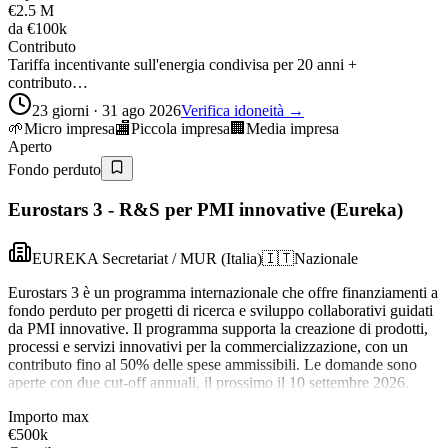
€2.5 M
da
€100k
Contributo
Tariffa incentivante sull'energia condivisa per 20 anni +
contributo…
23 giorni · 31 ago 2026
Verifica idoneità →
🌱
Micro impresa
🏬
Piccola impresa
🏢
Media impresa
Aperto
Fondo perduto
Eurostars 3 - R&S per PMI innovative (Eureka)
EUREKA Secretariat / MUR (Italia)
🇮🇹
Nazionale
Eurostars 3 è un programma internazionale che offre finanziamenti a
fondo perduto per progetti di ricerca e sviluppo collaborativi guidati
da PMI innovative. Il programma supporta la creazione di prodotti,
processi e servizi innovativi per la commercializzazione, con un
contributo fino al 50% delle spese ammissibili. Le domande sono
aperte con due cut-off annuali, il prossimo il 10 settembre 2026.
Importo max
€500k