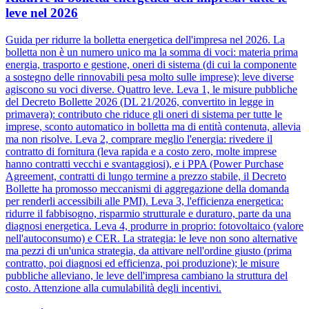
leve nel 2026
Guida per ridurre la bolletta energetica dell'impresa nel 2026. La
bolletta non è un numero unico ma la somma di voci: materia prima
energia, trasporto e gestione, oneri di sistema (di cui la componente
a sostegno delle rinnovabili pesa molto sulle imprese); leve diverse
agiscono su voci diverse. Quattro leve. Leva 1, le misure pubbliche
del Decreto Bollette 2026 (DL 21/2026, convertito in legge in
primavera): contributo che riduce gli oneri di sistema per tutte le
imprese, sconto automatico in bolletta ma di entità contenuta, allevia
ma non risolve. Leva 2, comprare meglio l'energia: rivedere il
contratto di fornitura (leva rapida e a costo zero, molte imprese
hanno contratti vecchi e svantaggiosi), e i PPA (Power Purchase
Agreement, contratti di lungo termine a prezzo stabile, il Decreto
Bollette ha promosso meccanismi di aggregazione della domanda
per renderli accessibili alle PMI). Leva 3, l'efficienza energetica:
ridurre il fabbisogno, risparmio strutturale e duraturo, parte da una
diagnosi energetica. Leva 4, produrre in proprio: fotovoltaico (valore
nell'autoconsumo) e CER. La strategia: le leve non sono alternative
ma pezzi di un'unica strategia, da attivare nell'ordine giusto (prima
contratto, poi diagnosi ed efficienza, poi produzione); le misure
pubbliche alleviano, le leve dell'impresa cambiano la struttura del
costo. Attenzione alla cumulabilità degli incentivi.