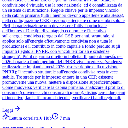
condivisione è virtuale, usa la rete nazionale, ed è contabilizzata da
un sistema di misurazione. Regole chiave per le imprese: vincolo
della cabina primaria (tutti i membri devono appartenere alla stessa),
nella configurazione CER possono partecipare come membri solo le
PMI, la partecipazione non deve essere l'attività principale
dell'impresa. Due tipi di vantaggio economico: l'incentivo
sull'energia condivisa (erogato dal GSE per anni, strutturale, si
applica solo all'energia effettivamente condivisa non a tutta la
produzione) e il contributo in conto capitale a fondo perduto sugli
impianti (legato al PNRR, con vincoli territoriali e scadenze
stringenti). Più il risparmio diretto in bolletta. Il punto di onestà: nel
2026 la parte a fondo perduto del PNRR vive incertezza (scadenza
realizzazione impianti a metà 2026, risorse ridotte dalla revisione
PNRR); l'incentivo strutturale sull'energia condivisa resta invece
stabile. Tre strade per le imprese: entrare in una CER esistente,
promuoverne una nuova, mettere a disposizione superfici/impianti.
Come muoversi: verificare la cabina primaria, analizzare il profilo di
consumo (conviene a chi consuma di giorno), distinguere i due piani
di incentivo, farsi affiancare da tecnici, verificare i bandi regionali.
Leggi
Lettura correlata
★
Hub
7
min