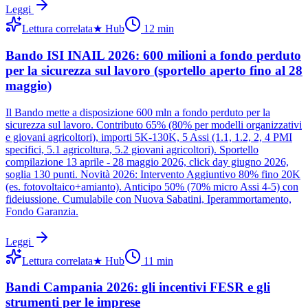
Leggi
Lettura correlata
★
Hub
12
min
Bando ISI INAIL 2026: 600 milioni a fondo perduto
per la sicurezza sul lavoro (sportello aperto fino al 28
maggio)
Il Bando mette a disposizione 600 mln a fondo perduto per la
sicurezza sul lavoro. Contributo 65% (80% per modelli organizzativi
e giovani agricoltori), importi 5K-130K, 5 Assi (1.1, 1.2, 2, 4 PMI
specifici, 5.1 agricoltura, 5.2 giovani agricoltori). Sportello
compilazione 13 aprile - 28 maggio 2026, click day giugno 2026,
soglia 130 punti. Novità 2026: Intervento Aggiuntivo 80% fino 20K
(es. fotovoltaico+amianto). Anticipo 50% (70% micro Assi 4-5) con
fideiussione. Cumulabile con Nuova Sabatini, Iperammortamento,
Fondo Garanzia.
Leggi
Lettura correlata
★
Hub
11
min
Bandi Campania 2026: gli incentivi FESR e gli
strumenti per le imprese