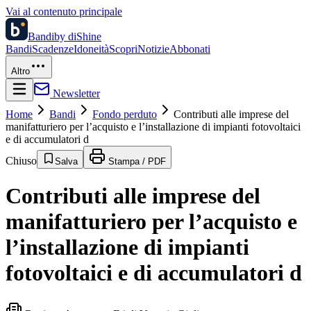
Vai al contenuto principale
Bandi
by diShine
Bandi
Scadenze
Idoneità
Scopri
Notizie
Abbonati
Altro
Newsletter
Home
Bandi
Fondo perduto
Contributi alle imprese del
manifatturiero per l’acquisto e l’installazione di impianti fotovoltaici
e di accumulatori d
Chiuso
Salva
Stampa / PDF
Contributi alle imprese del
manifatturiero per l’acquisto e
l’installazione di impianti
fotovoltaici e di accumulatori d