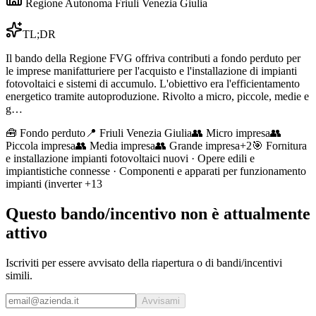
Regione Autonoma Friuli Venezia Giulia
TL;DR
Il bando della Regione FVG offriva contributi a fondo perduto per
le imprese manifatturiere per l'acquisto e l'installazione di impianti
fotovoltaici e sistemi di accumulo. L'obiettivo era l'efficientamento
energetico tramite autoproduzione. Rivolto a micro, piccole, medie e
g…
🧰
Fondo perduto
📍 Friuli Venezia Giulia
👥
Micro impresa
👥
Piccola impresa
👥
Media impresa
👥
Grande impresa
+
2
🎯
Fornitura
e installazione impianti fotovoltaici nuovi · Opere edili e
impiantistiche connesse · Componenti e apparati per funzionamento
impianti (inverter
+13
Questo bando/incentivo non è attualmente
attivo
Iscriviti per essere avvisato della riapertura o di bandi/incentivi
simili.
Avvisami