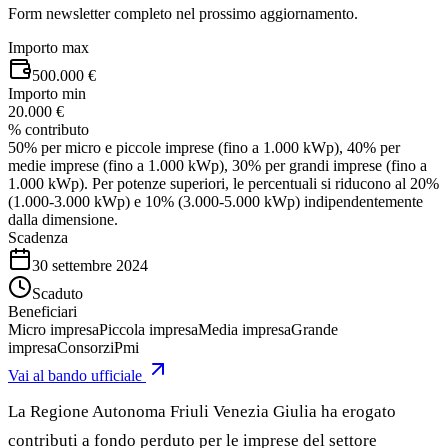
Form newsletter completo nel prossimo aggiornamento.
Importo max
500.000 €
Importo min
20.000 €
% contributo
50% per micro e piccole imprese (fino a 1.000 kWp), 40% per
medie imprese (fino a 1.000 kWp), 30% per grandi imprese (fino a
1.000 kWp). Per potenze superiori, le percentuali si riducono al 20%
(1.000-3.000 kWp) e 10% (3.000-5.000 kWp) indipendentemente
dalla dimensione.
Scadenza
30 settembre 2024
Scaduto
Beneficiari
Micro impresa
Piccola impresa
Media impresa
Grande
impresa
Consorzi
Pmi
Vai al bando ufficiale
La Regione Autonoma Friuli Venezia Giulia ha erogato
contributi a fondo perduto per le imprese del settore