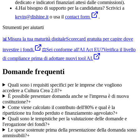
dedicato e indicatori finanziari attesi dalle commissioni).
4
.
Hai bisogno di supporto per la candidatura? Scrivici a
kevin@dishine.it
o usa il
contact form
.
Strumenti per aiutarti
📊
Misura la tua maturità digitale
Scorecard gratuita per capire dove
investire i fondi.
⚖️
Sei conforme all'AI Act EU?
Verifica il livello
di compliance prima di adottare nuovi tool AI.
Domande frequenti
Quali sono i requisiti specifici per le imprese che vogliono
accedere a Cultura Crea 2.0?
+
È possibile presentare domanda anche se l'impresa è di nuova
costituzione?
+
Come viene calcolato il contributo dell'80% e qual è la
ripartizione tra fondo perduto e finanziamento agevolato?
+
Quali sono le tempistiche per la valutazione delle domande e
l'erogazione dei fondi?
+
Le spese sostenute prima della presentazione della domanda sono
ammissibili?
+