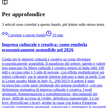
Per approfondire
3 articoli sono correlati a questo bando
, più letture sullo stesso tema.
Correlato a questo bando
10
min
Impresa culturale e creativa: come renderla
economicamente sostenibile nel 2026
Guida per le imprese culturali e creative su come diventare
economicamente sostenibili. Il paradosso del settore: talento e valore
non mancano (la filiera culturale e creativa genera in Italia oltre 100
mld e occupa oltre 1,5 mln di persone, con effetto moltiplicatore sui
settori collegati), ma le singole imprese faticano a stare in piedi. Con
la Legge quadro Made in Italy (L. 206/2023) il settore è stato
riconosciuto come parte strutturale del sistema produttivo, con una
definizione normativa di impresa culturale e creativa. I nodi
strutturali: frammentazione e sottodimensione, discontinuità dei
ricavi, difficile accesso al credito, debolezza manageriale. Le sei
leve: diversificare i ricavi, gestire la cassa con logica d'impresa,
costruire competenze gestionali, valorizzare e proteggere la proprietà