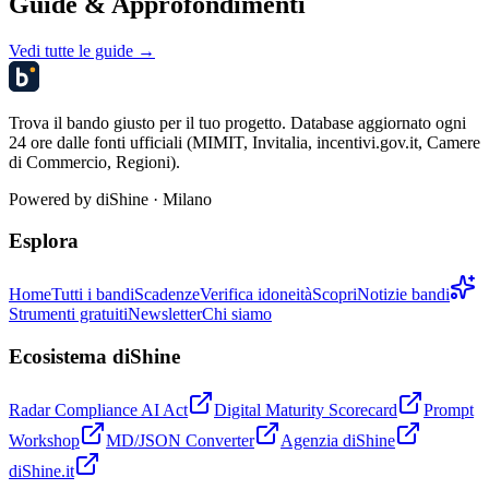
Guide & Approfondimenti
Vedi tutte le guide →
Trova il bando giusto per il tuo progetto. Database aggiornato ogni
24 ore dalle fonti ufficiali (MIMIT, Invitalia, incentivi.gov.it, Camere
di Commercio, Regioni).
Powered by
diShine
· Milano
Esplora
Home
Tutti i bandi
Scadenze
Verifica idoneità
Scopri
Notizie bandi
Strumenti gratuiti
Newsletter
Chi siamo
Ecosistema diShine
Radar Compliance AI Act
Digital Maturity Scorecard
Prompt
Workshop
MD/JSON Converter
Agenzia diShine
diShine.it