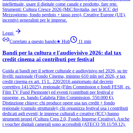
intellettuale, usare il digitale come canale e prodotto, fare rete.
Strumenti: Cultura Cresce 2026 (MiC/Invitalia, per le ICC del
Mezzogiorno, fondo perduto + tasso zero), Creative Europe (UE),
incentivi generalisti per le imprese.
Leggi
Correlato a questo bando
★
Hub
11
min
Bandi per la cultura e l'audiovisivo 2026: dal tax
credit cinema ai contributi per festival
Guida ai bandi per il settore culturale e audiovisivo nel 2026, su tre
livelli: nazionale (Fondo Cinema, minimo 610 mln nel 2026, e tax
credit cinema ex art. 15 L. 220/2016 aggiornato dal decreto
correttivo 141/2025), regionale (Film Commission e fondi FESR, es.
Film TV Fund Piemonte) ed eventi (contributi per festival e
rassegne, es. bando Calabria Film Commission, 550.000 €).
Distinzione chiave: chi produce opere usa tax credit + fondo
regionale (cumulo strutturale); chi organizza festival usa i contributi
dedicati agli eventi; le imprese culturali e creative (ICC) hanno
strumenti propri (Cultura Crea 2.0, Fondo Imprese Creative). Anche
i voucher digitali camerali sono accessibili (ATECO 59.11/59.12).