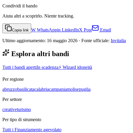
Condividi
il bando
Aiuta altri a scoprirlo. Niente tracking.
W
WhatsApp
in
LinkedIn
X
Post
Email
Copia link
Ultimo aggiornamento:
16 maggio 2026
· Fonte ufficiale:
Invitalia
Esplora altri bandi
Tutti i bandi aperti
In scadenza
⚡ Wizard idoneità
Per regione
abruzzo
basilicata
calabria
campania
molise
puglia
Per settore
creative
turismo
Per tipo di strumento
Tutti i
Finanziamento agevolato