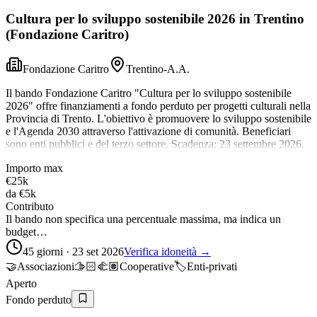
Cultura per lo sviluppo sostenibile 2026 in Trentino
(Fondazione Caritro)
Fondazione Caritro
Trentino-A.A.
Il bando Fondazione Caritro "Cultura per lo sviluppo sostenibile
2026" offre finanziamenti a fondo perduto per progetti culturali nella
Provincia di Trento. L'obiettivo è promuovere lo sviluppo sostenibile
e l'Agenda 2030 attraverso l'attivazione di comunità. Beneficiari
sono enti pubblici e del terzo settore. Scadenza: 23 settembre 2026.
Importo max
€25k
da
€5k
Contributo
Il bando non specifica una percentuale massima, ma indica un
budget…
45 giorni · 23 set 2026
Verifica idoneità →
🤝
Associazioni
🫱🏻‍🫲🏽
Cooperative
🏷️
Enti-privati
Aperto
Fondo perduto