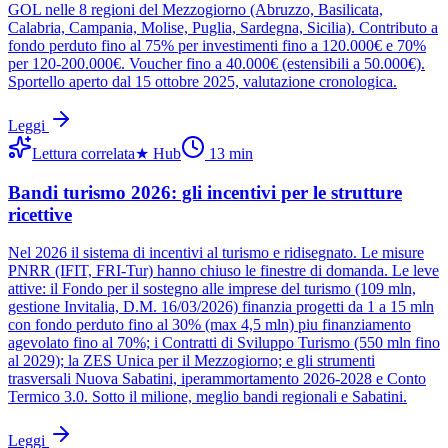
GOL nelle 8 regioni del Mezzogiorno (Abruzzo, Basilicata,
Calabria, Campania, Molise, Puglia, Sardegna, Sicilia). Contributo a
fondo perduto fino al 75% per investimenti fino a 120.000€ e 70%
per 120-200.000€. Voucher fino a 40.000€ (estensibili a 50.000€).
Sportello aperto dal 15 ottobre 2025, valutazione cronologica.
Leggi
Lettura correlata
★
Hub
13
min
Bandi turismo 2026: gli incentivi per le strutture
ricettive
Nel 2026 il sistema di incentivi al turismo e ridisegnato. Le misure
PNRR (IFIT, FRI-Tur) hanno chiuso le finestre di domanda. Le leve
attive: il Fondo per il sostegno alle imprese del turismo (109 mln,
gestione Invitalia, D.M. 16/03/2026) finanzia progetti da 1 a 15 mln
con fondo perduto fino al 30% (max 4,5 mln) piu finanziamento
agevolato fino al 70%; i Contratti di Sviluppo Turismo (550 mln fino
al 2029); la ZES Unica per il Mezzogiorno; e gli strumenti
trasversali Nuova Sabatini, iperammortamento 2026-2028 e Conto
Termico 3.0. Sotto il milione, meglio bandi regionali e Sabatini.
Leggi