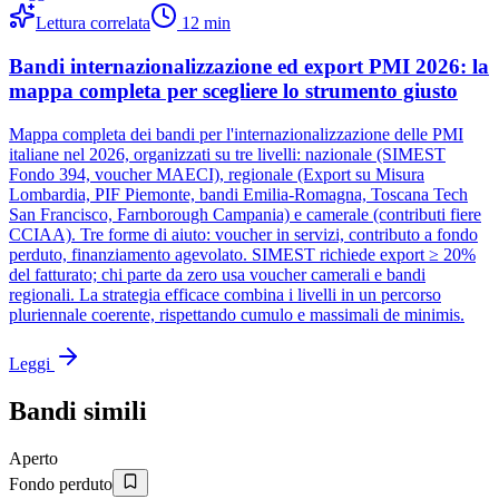
Lettura correlata
12
min
Bandi internazionalizzazione ed export PMI 2026: la
mappa completa per scegliere lo strumento giusto
Mappa completa dei bandi per l'internazionalizzazione delle PMI
italiane nel 2026, organizzati su tre livelli: nazionale (SIMEST
Fondo 394, voucher MAECI), regionale (Export su Misura
Lombardia, PIF Piemonte, bandi Emilia-Romagna, Toscana Tech
San Francisco, Farnborough Campania) e camerale (contributi fiere
CCIAA). Tre forme di aiuto: voucher in servizi, contributo a fondo
perduto, finanziamento agevolato. SIMEST richiede export ≥ 20%
del fatturato; chi parte da zero usa voucher camerali e bandi
regionali. La strategia efficace combina i livelli in un percorso
pluriennale coerente, rispettando cumulo e massimali de minimis.
Leggi
Bandi simili
Aperto
Fondo perduto