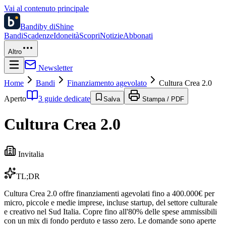
Vai al contenuto principale
Bandi
by diShine
Bandi
Scadenze
Idoneità
Scopri
Notizie
Abbonati
Altro
Newsletter
Home
Bandi
Finanziamento agevolato
Cultura Crea 2.0
Aperto
3 guide dedicate
Salva
Stampa / PDF
Cultura Crea 2.0
Invitalia
TL;DR
Cultura Crea 2.0 offre finanziamenti agevolati fino a 400.000€ per
micro, piccole e medie imprese, incluse startup, del settore culturale
e creativo nel Sud Italia. Copre fino all'80% delle spese ammissibili
con un mix di fondo perduto e tasso zero. Le domande sono aperte