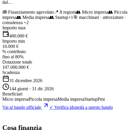
dal…
🧰
Finanziamento agevolato
📍 8 regioni
👥
Micro impresa
👥
Piccola
impresa
👥
Media impresa
👥
Startup
+
1
🎯
macchinari · attrezzature ·
consulenza
+2
Importo max
400.000 €
Importo min
10.000 €
% contributo
fino al 80%
Dotazione totale
107.000.000 €
Scadenza
31 dicembre 2026
144 giorni · 31 dic 2026
Beneficiari
Micro impresa
Piccola impresa
Media impresa
Startup
Pmi
Vai al bando ufficiale
✓ Verifica idoneità a questo bando
Cosa finanzia