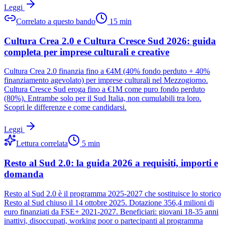
Leggi
Correlato a questo bando
15
min
Cultura Crea 2.0 e Cultura Cresce Sud 2026: guida
completa per imprese culturali e creative
Cultura Crea 2.0 finanzia fino a €4M (40% fondo perduto + 40%
finanziamento agevolato) per imprese culturali nel Mezzogiorno.
Cultura Cresce Sud eroga fino a €1M come puro fondo perduto
(80%). Entrambe solo per il Sud Italia, non cumulabili tra loro.
Scopri le differenze e come candidarsi.
Leggi
Lettura correlata
5
min
Resto al Sud 2.0: la guida 2026 a requisiti, importi e
domanda
Resto al Sud 2.0 è il programma 2025-2027 che sostituisce lo storico
Resto al Sud chiuso il 14 ottobre 2025. Dotazione 356,4 milioni di
euro finanziati da FSE+ 2021-2027. Beneficiari: giovani 18-35 anni
inattivi, disoccupati, working poor o partecipanti al programma