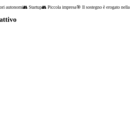
ori autonomi
👥
Startup
👥
Piccola impresa
🎯
Il sostegno è erogato nell
attivo