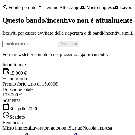
🧰
Fondo perduto
📍 Trentino Alto Adige
👥
Micro impresa
👥
Lavorat
Questo bando/incentivo non è attualmente 
Iscriviti per essere avvisato della riapertura o di bandi/incentivi simili.
Avvisami
Form newsletter completo nel prossimo aggiornamento.
Importo max
15.000 €
% contributo
Premio forfettario di 15.000€
Dotazione totale
195.000 €
Scadenza
30 aprile 2026
Scaduto
Beneficiari
Micro impresa
Lavoratori autonomi
Startup
Piccola impresa