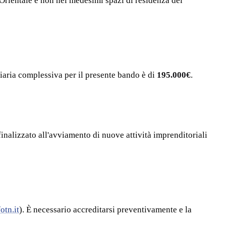
 Orientale e non nei medesimi spazi di residenza del
iaria complessiva per il presente bando è di
195.000€
.
finalizzato all'avviamento di nuove attività imprenditoriali
fotn.it
). È necessario accreditarsi preventivamente e la