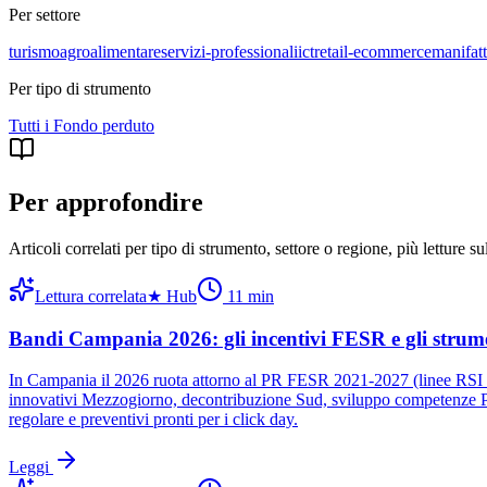
Per settore
turismo
agroalimentare
servizi-professionali
ict
retail-ecommerce
manifatt
Per tipo di strumento
Tutti i
Fondo perduto
Per approfondire
Articoli correlati per tipo di strumento, settore o regione
, più letture s
Lettura correlata
★
Hub
11
min
Bandi Campania 2026: gli incentivi FESR e gli strume
In Campania il 2026 ruota attorno al PR FESR 2021-2027 (linee RSI e 
innovativi Mezzogiorno, decontribuzione Sud, sviluppo competenze P
regolare e preventivi pronti per i click day.
Leggi