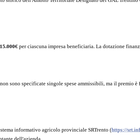
ento storico dell'Ambito Territoriale Designato del GAL Trentino
15.000€
per ciascuna impresa beneficiaria. La dotazione finanz
 non sono specificate singole spese ammissibili, ma il premio è 
sistema informativo agricolo provinciale SRTrento (
https://srt.in
tante dell'azienda.