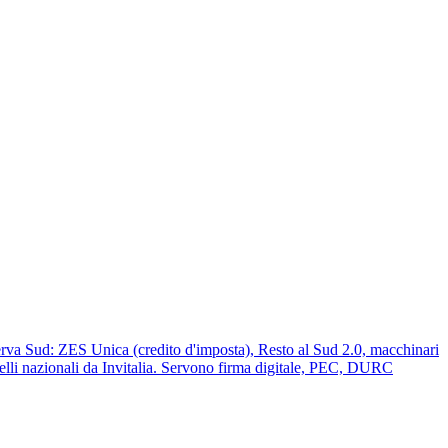
erva Sud: ZES Unica (credito d'imposta), Resto al Sud 2.0, macchinari
li nazionali da Invitalia. Servono firma digitale, PEC, DURC