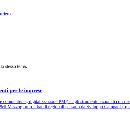
uriero
ullo stesso tema.
nti per le imprese
competitivita, digitalizzazione PMI) e agli strumenti nazionali con ris
MI Mezzogiorno. I bandi regionali passano da Sviluppo Campania, quel