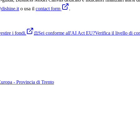
dishine.it
o usa il
contact form
.
stire i fondi.
⚖️
Sei conforme all'AI Act EU?
Verifica il livello di 
Europa - Provincia di Trento