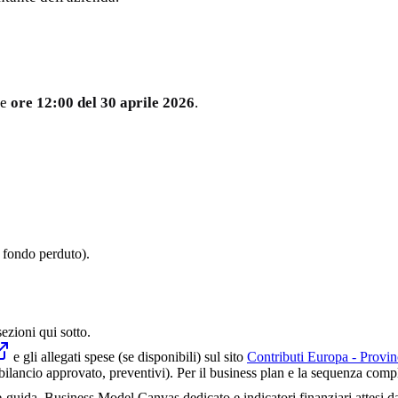
le
ore 12:00 del 30 aprile 2026
.
a fondo perduto).
sezioni qui sotto.
e gli allegati spese (se disponibili) sul sito
Contributi Europa - Provin
lancio approvato, preventivi). Per il business plan e la sequenza comple
guida, Business Model Canvas dedicato e indicatori finanziari attesi d