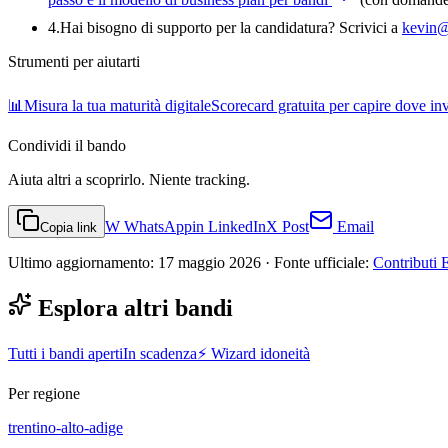
4
.
Hai bisogno di supporto per la candidatura? Scrivici a
kevin@
Strumenti per aiutarti
📊
Misura la tua maturità digitale
Scorecard gratuita per capire dove inve
Condividi
il bando
Aiuta altri a scoprirlo. Niente tracking.
W
WhatsApp
in
LinkedIn
X
Post
Email
Copia link
Ultimo aggiornamento:
17 maggio 2026
· Fonte ufficiale:
Contributi 
Esplora altri bandi
Tutti i bandi aperti
In scadenza
⚡ Wizard idoneità
Per regione
trentino-alto-adige