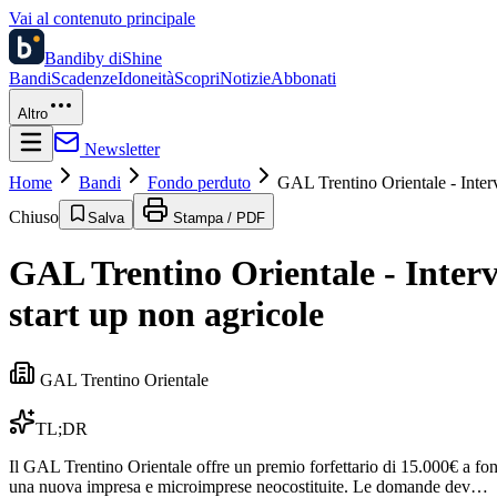
Vai al contenuto principale
Bandi
by diShine
Bandi
Scadenze
Idoneità
Scopri
Notizie
Abbonati
Altro
Newsletter
Home
Bandi
Fondo perduto
GAL Trentino Orientale - Inter
Chiuso
Salva
Stampa / PDF
GAL Trentino Orientale - Inter
start up non agricole
GAL Trentino Orientale
TL;DR
Il GAL Trentino Orientale offre un premio forfettario di 15.000€ a fon
una nuova impresa e microimprese neocostituite. Le domande dev…