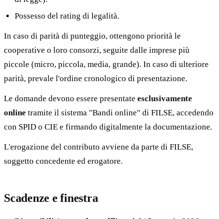
Possesso del rating di legalità.
In caso di parità di punteggio, ottengono priorità le
cooperative o loro consorzi, seguite dalle imprese più
piccole (micro, piccola, media, grande). In caso di ulteriore
parità, prevale l'ordine cronologico di presentazione.
Le domande devono essere presentate
esclusivamente
online
tramite il sistema "Bandi online" di FILSE, accedendo
con SPID o CIE e firmando digitalmente la documentazione.
L'erogazione del contributo avviene da parte di FILSE,
soggetto concedente ed erogatore.
Scadenze e finestra