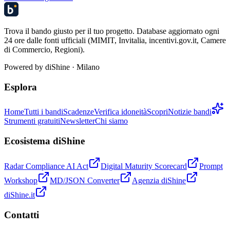
Trova il bando giusto per il tuo progetto. Database aggiornato ogni
24 ore dalle fonti ufficiali (MIMIT, Invitalia, incentivi.gov.it, Camere
di Commercio, Regioni).
Powered by
diShine
· Milano
Esplora
Home
Tutti i bandi
Scadenze
Verifica idoneità
Scopri
Notizie bandi
Strumenti gratuiti
Newsletter
Chi siamo
Ecosistema diShine
Radar Compliance AI Act
Digital Maturity Scorecard
Prompt
Workshop
MD/JSON Converter
Agenzia diShine
diShine.it
Contatti