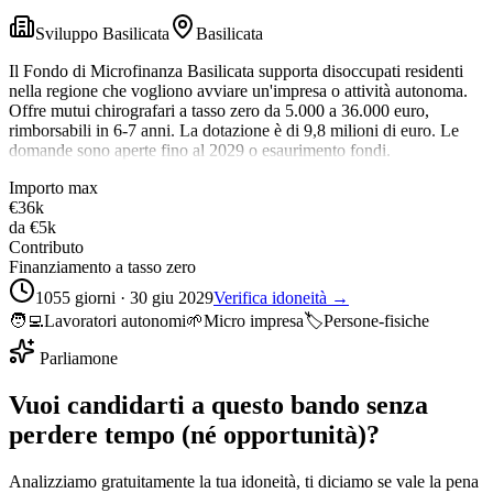
Sviluppo Basilicata
Basilicata
Il Fondo di Microfinanza Basilicata supporta disoccupati residenti
nella regione che vogliono avviare un'impresa o attività autonoma.
Offre mutui chirografari a tasso zero da 5.000 a 36.000 euro,
rimborsabili in 6-7 anni. La dotazione è di 9,8 milioni di euro. Le
domande sono aperte fino al 2029 o esaurimento fondi.
Importo max
€36k
da
€5k
Contributo
Finanziamento a tasso zero
1055 giorni · 30 giu 2029
Verifica idoneità →
🧑‍💻
Lavoratori autonomi
🌱
Micro impresa
🏷️
Persone-fisiche
Parliamone
Vuoi candidarti a questo bando senza
perdere tempo (né opportunità)?
Analizziamo gratuitamente la tua idoneità, ti diciamo se vale la pena