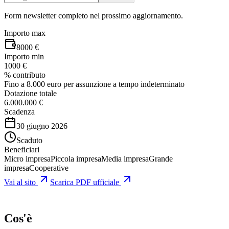
Form newsletter completo nel prossimo aggiornamento.
Importo max
8000 €
Importo min
1000 €
% contributo
Fino a 8.000 euro per assunzione a tempo indeterminato
Dotazione totale
6.000.000 €
Scadenza
30 giugno 2026
Scaduto
Beneficiari
Micro impresa
Piccola impresa
Media impresa
Grande
impresa
Cooperative
Vai al sito
Scarica PDF ufficiale
Cos'è