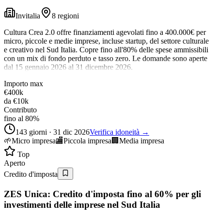
Invitalia
8 regioni
Cultura Crea 2.0 offre finanziamenti agevolati fino a 400.000€ per
micro, piccole e medie imprese, incluse startup, del settore culturale
e creativo nel Sud Italia. Copre fino all'80% delle spese ammissibili
con un mix di fondo perduto e tasso zero. Le domande sono aperte
dal 15 gennaio 2026 al 31 dicembre 2026.
Importo max
€400k
da
€10k
Contributo
fino al 80%
143 giorni · 31 dic 2026
Verifica idoneità →
🌱
Micro impresa
🏬
Piccola impresa
🏢
Media impresa
Top
Aperto
Credito d'imposta
ZES Unica: Credito d'imposta fino al 60% per gli
investimenti delle imprese nel Sud Italia