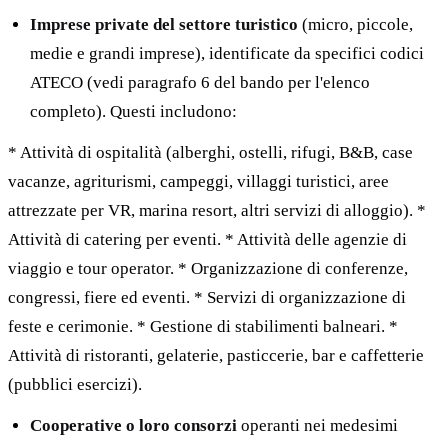
Imprese private del settore turistico
(micro, piccole,
medie e grandi imprese), identificate da specifici codici
ATECO (vedi paragrafo 6 del bando per l'elenco
completo). Questi includono:
* Attività di ospitalità (alberghi, ostelli, rifugi, B&B, case
vacanze, agriturismi, campeggi, villaggi turistici, aree
attrezzate per VR, marina resort, altri servizi di alloggio). *
Attività di catering per eventi. * Attività delle agenzie di
viaggio e tour operator. * Organizzazione di conferenze,
congressi, fiere ed eventi. * Servizi di organizzazione di
feste e cerimonie. * Gestione di stabilimenti balneari. *
Attività di ristoranti, gelaterie, pasticcerie, bar e caffetterie
(pubblici esercizi).
Cooperative o loro consorzi
operanti nei medesimi