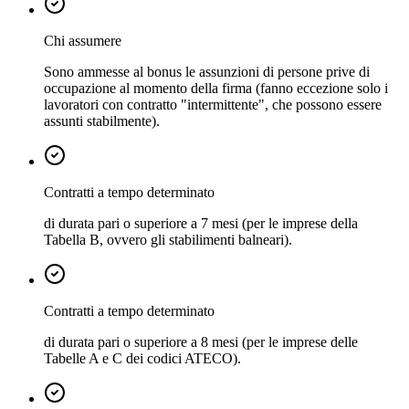
Chi assumere
Sono ammesse al bonus le assunzioni di persone prive di
occupazione al momento della firma (fanno eccezione solo i
lavoratori con contratto "intermittente", che possono essere
assunti stabilmente).
Contratti a tempo determinato
di durata pari o superiore a 7 mesi (per le imprese della
Tabella B, ovvero gli stabilimenti balneari).
Contratti a tempo determinato
di durata pari o superiore a 8 mesi (per le imprese delle
Tabelle A e C dei codici ATECO).