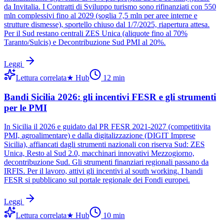
da Invitalia. I Contratti di Sviluppo turismo sono rifinanziati con 550
mln complessivi fino al 2029 (soglia 7,5 mln per aree interne e
strutture dismesse), sportello chiuso dal 1/7/2025, riapertura attesa.
Per il Sud restano centrali ZES Unica (aliquote fino al 70%
Taranto/Sulcis) e Decontribuzione Sud PMI al 20%.
Leggi
Lettura correlata
★
Hub
12
min
Bandi Sicilia 2026: gli incentivi FESR e gli strumenti
per le PMI
In Sicilia il 2026 e guidato dal PR FESR 2021-2027 (competitivita
PMI, agroalimentare) e dalla digitalizzazione (DIGIT Imprese
Sicilia), affiancati dagli strumenti nazionali con riserva Sud: ZES
Unica, Resto al Sud 2.0, macchinari innovativi Mezzogiorno,
decontribuzione Sud. Gli strumenti finanziari regionali passano da
IRFIS. Per il lavoro, attivi gli incentivi al south working. I bandi
FESR si pubblicano sul portale regionale dei Fondi europei.
Leggi
Lettura correlata
★
Hub
10
min