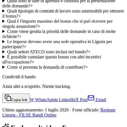
Quali sono le date di apertura e chiusura per la presentazione
delle domande?
+
Quali tipologie di contratti di lavoro sono ammissibili per ottenere
il bonus?
+
Qual è l'importo massimo del bonus che si può ricevere per
singola assunzione?
+
Come viene gestita la priorità delle domande in caso di molte
richieste?
+
Le imprese devono avere una sede operativa in Liguria per
partecipare?
+
Quali settori ATECO sono inclusi nel bando?
+
È possibile cumulare questo bonus con altri incentivi
all'occupazione?
+
Come si presenta la domanda di contributo?
+
Condividi
il bando
Aiuta altri a scoprirlo. Niente tracking.
W
WhatsApp
in
LinkedIn
X
Post
Email
Copia link
Ultimo aggiornamento:
1 luglio 2026
· Fonte ufficiale:
Regione
Liguria - FILSE Bandi Online