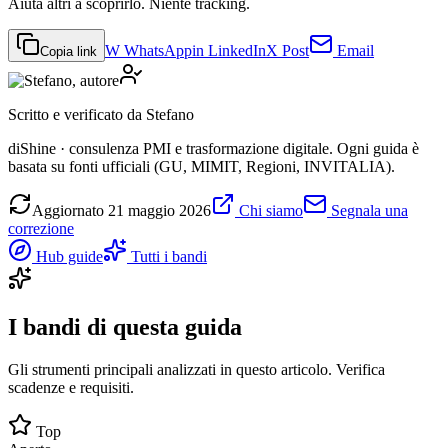
Aiuta altri a scoprirlo. Niente tracking.
W
WhatsApp
in
LinkedIn
X
Post
Email
Copia link
Scritto e verificato da
Stefano
diShine · consulenza PMI e trasformazione digitale. Ogni guida è
basata su fonti ufficiali (GU, MIMIT, Regioni, INVITALIA).
Aggiornato
21 maggio 2026
Chi siamo
Segnala una
correzione
Hub guide
Tutti i bandi
I bandi di questa guida
Gli strumenti principali analizzati in questo articolo. Verifica
scadenze e requisiti.
Top