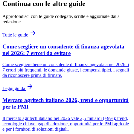
Continua con le altre guide
Approfondisci con le guide collegate, scritte e aggiornate dalla
redazione.
Tutte le guide
Come scegliere un consulente di finanza agevolata
nel 2026: 7 errori da evitare
Come scegliere bene un consulente di finanza agevolata nel 2026: i
7 errori più frequenti, le domande giuste, i compensi tipici, i segnali
da riconoscere prima di firmare.
Leggi guida
Mercato agritech italiano 2026, trend e opportunità
per le PMI
Il mercato agritech italiano nel 2026 vale 2,5 miliardi (+9%): trend,
tecnologie chiave, gap di adozione, opportunità per le PMI agricole
e per i fornitori di soluzioni digitali.