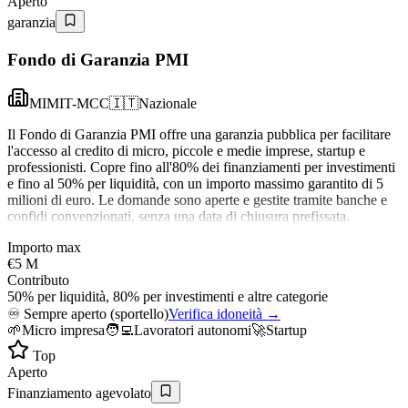
Aperto
garanzia
Fondo di Garanzia PMI
MIMIT-MCC
🇮🇹
Nazionale
Il Fondo di Garanzia PMI offre una garanzia pubblica per facilitare
l'accesso al credito di micro, piccole e medie imprese, startup e
professionisti. Copre fino all'80% dei finanziamenti per investimenti
e fino al 50% per liquidità, con un importo massimo garantito di 5
milioni di euro. Le domande sono aperte e gestite tramite banche e
confidi convenzionati, senza una data di chiusura prefissata.
Importo max
€5 M
Contributo
50% per liquidità, 80% per investimenti e altre categorie
♾️
Sempre aperto (sportello)
Verifica idoneità →
🌱
Micro impresa
🧑‍💻
Lavoratori autonomi
🚀
Startup
Top
Aperto
Finanziamento agevolato