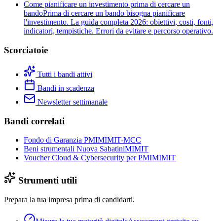
Come pianificare un investimento prima di cercare un
bando
Prima di cercare un bando bisogna pianificare
l'investimento. La guida completa 2026: obiettivi, costi, fonti,
indicatori, tempistiche. Errori da evitare e percorso operativo.
Scorciatoie
Tutti i bandi attivi
Bandi in scadenza
Newsletter settimanale
Bandi correlati
Fondo di Garanzia PMI
MIMIT-MCC
Beni strumentali Nuova Sabatini
MIMIT
Voucher Cloud & Cybersecurity per PMI
MIMIT
Strumenti utili
Prepara la tua impresa prima di candidarti.