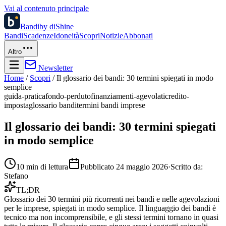
Vai al contenuto principale
Bandi
by diShine
Bandi
Scadenze
Idoneità
Scopri
Notizie
Abbonati
Altro
Newsletter
Home
/
Scopri
/
Il glossario dei bandi: 30 termini spiegati in modo
semplice
guida-pratica
fondo-perduto
finanziamenti-agevolati
credito-
imposta
glossario bandi
termini bandi imprese
Il glossario dei bandi: 30 termini spiegati
in modo semplice
10
min di lettura
Pubblicato
24 maggio 2026
·
Scritto da:
Stefano
TL;DR
Glossario dei 30 termini più ricorrenti nei bandi e nelle agevolazioni
per le imprese, spiegati in modo semplice. Il linguaggio dei bandi è
tecnico ma non incomprensibile, e gli stessi termini tornano in quasi