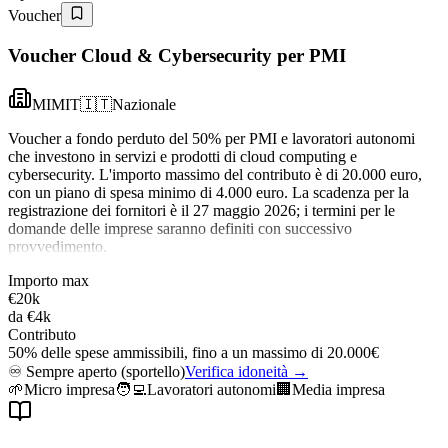
Voucher
Voucher Cloud & Cybersecurity per PMI
MIMIT
🇮🇹
Nazionale
Voucher a fondo perduto del 50% per PMI e lavoratori autonomi
che investono in servizi e prodotti di cloud computing e
cybersecurity. L'importo massimo del contributo è di 20.000 euro,
con un piano di spesa minimo di 4.000 euro. La scadenza per la
registrazione dei fornitori è il 27 maggio 2026; i termini per le
domande delle imprese saranno definiti con successivo
provvedimento.
Importo max
€20k
da
€4k
Contributo
50% delle spese ammissibili, fino a un massimo di 20.000€
♾️
Sempre aperto (sportello)
Verifica idoneità →
🌱
Micro impresa
🧑‍💻
Lavoratori autonomi
🏢
Media impresa