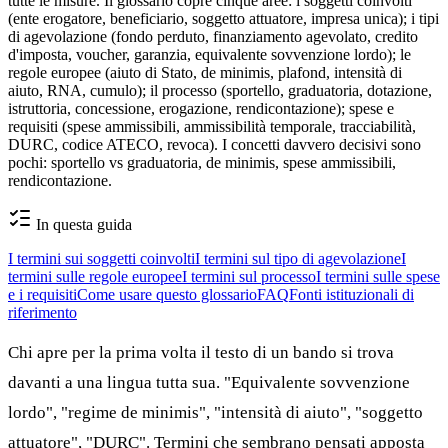
tutte le misure. Il glossario copre cinque aree: i soggetti coinvolti
(ente erogatore, beneficiario, soggetto attuatore, impresa unica); i tipi
di agevolazione (fondo perduto, finanziamento agevolato, credito
d'imposta, voucher, garanzia, equivalente sovvenzione lordo); le
regole europee (aiuto di Stato, de minimis, plafond, intensità di
aiuto, RNA, cumulo); il processo (sportello, graduatoria, dotazione,
istruttoria, concessione, erogazione, rendicontazione); spese e
requisiti (spese ammissibili, ammissibilità temporale, tracciabilità,
DURC, codice ATECO, revoca). I concetti davvero decisivi sono
pochi: sportello vs graduatoria, de minimis, spese ammissibili,
rendicontazione.
In questa guida
I termini sui soggetti coinvolti
I termini sul tipo di agevolazione
I
termini sulle regole europee
I termini sul processo
I termini sulle spese
e i requisiti
Come usare questo glossario
FAQ
Fonti istituzionali di
riferimento
Chi apre per la prima volta il testo di un bando si trova
davanti a una lingua tutta sua. "Equivalente sovvenzione
lordo", "regime de minimis", "intensità di aiuto", "soggetto
attuatore", "DURC". Termini che sembrano pensati apposta