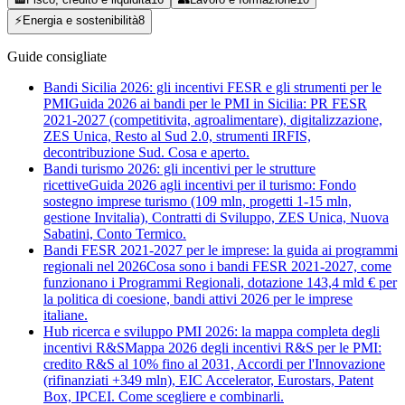
⚡
Energia e sostenibilità
8
Guide consigliate
Bandi Sicilia 2026: gli incentivi FESR e gli strumenti per le
PMI
Guida 2026 ai bandi per le PMI in Sicilia: PR FESR
2021-2027 (competitivita, agroalimentare), digitalizzazione,
ZES Unica, Resto al Sud 2.0, strumenti IRFIS,
decontribuzione Sud. Cosa e aperto.
Bandi turismo 2026: gli incentivi per le strutture
ricettive
Guida 2026 agli incentivi per il turismo: Fondo
sostegno imprese turismo (109 mln, progetti 1-15 mln,
gestione Invitalia), Contratti di Sviluppo, ZES Unica, Nuova
Sabatini, Conto Termico.
Bandi FESR 2021-2027 per le imprese: la guida ai programmi
regionali nel 2026
Cosa sono i bandi FESR 2021-2027, come
funzionano i Programmi Regionali, dotazione 143,4 mld € per
la politica di coesione, bandi attivi 2026 per le imprese
italiane.
Hub ricerca e sviluppo PMI 2026: la mappa completa degli
incentivi R&S
Mappa 2026 degli incentivi R&S per le PMI:
credito R&S al 10% fino al 2031, Accordi per l'Innovazione
(rifinanziati +349 mln), EIC Accelerator, Eurostars, Patent
Box, IPCEI. Come scegliere e combinarli.