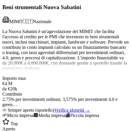
Beni strumentali Nuova Sabatini
MIMIT
🇮🇹
Nazionale
La Nuova Sabatini è un'agevolazione del MIMIT che facilita
l'accesso al credito per le PMI che investono in beni strumentali
nuovi, inclusi macchinari, impianti, hardware e software. Prevede un
contributo in conto impianti calcolato su un finanziamento bancario
o leasing, con tassi agevolati differenziati per investimenti ordinari,
4.0, green e processi di capitalizzazione. L'importo finanziabile va
da 20.000€ a 4.000.000€, con domande gestite a sportello tramite la
piattaforma dedicata.
Importo max
€4 M
da
€20k
Contributo
2,75% per investimenti ordinari, 3,575% per investimenti 4.0 e
green…
♾️
Sempre aperto (sportello)
Verifica idoneità →
🌱
Micro impresa
🏢
Media impresa
🏬
Piccola impresa
Top
Aperto