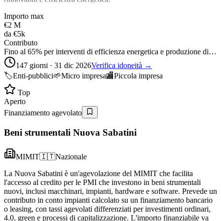
Importo max
€2 M
da
€5k
Contributo
Fino al 65% per interventi di efficienza energetica e produzione di…
147 giorni · 31 dic 2026
Verifica idoneità →
🏷️
Enti-pubblici
🌱
Micro impresa
🏬
Piccola impresa
Top
Aperto
Finanziamento agevolato
Beni strumentali Nuova Sabatini
MIMIT
🇮🇹
Nazionale
La Nuova Sabatini è un'agevolazione del MIMIT che facilita
l'accesso al credito per le PMI che investono in beni strumentali
nuovi, inclusi macchinari, impianti, hardware e software. Prevede un
contributo in conto impianti calcolato su un finanziamento bancario
o leasing, con tassi agevolati differenziati per investimenti ordinari,
4.0, green e processi di capitalizzazione. L'importo finanziabile va