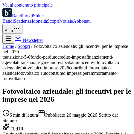
Vai al contenuto principale
Bandi
by diShine
Bandi
Scadenze
Idoneità
Scopri
Notizie
Abbonati
Altro
Newsletter
Home
/
Scopri
/
Fotovoltaico aziendale: gli incentivi per le imprese
nel 2026
transizione-5-0
fondo-perduto
credito-imposta
finanziamenti-
agevolati
transizione-green
nuova-sabatini
incentivi fotovoltaico
aziendale
fotovoltaico imprese 2026
contributi fotovoltaico
aziende
fotovoltaico autoconsumo impresa
iperammortamento
fotovoltaico
Fotovoltaico aziendale: gli incentivi per le
imprese nel 2026
6
min di lettura
Pubblicato
26 maggio 2026
·
Scritto da:
Stefano
TL;DR