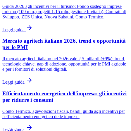
Guida 2026 agli incentivi per il turismo: Fondo sostegno imprese
turismo (109 mln, progetti 1-15 mln, gestione Invitalia), Contratti di
Sviluppo, ZES Unica, Nuova Sabatini, Conto Termico.
Leggi guida
Mercato agritech italiano 2026, trend e opportunità
per le PMI
Il mercato agritech italiano nel 2026 vale 2,5 miliardi (+9%): trend,
tecnologie chiave, gap di adozione, opportunità per le PMI agricole
e per i fornitori di soluzioni digitali.
Leggi guida
Efficientamento energetico dell'impresa: gli incentivi
per ridurre i consumi
Conto Termico, agevolazioni fiscali, bandi: guida agli incentivi per
l'efficientamento energetico delle imprese.
Leggi guida