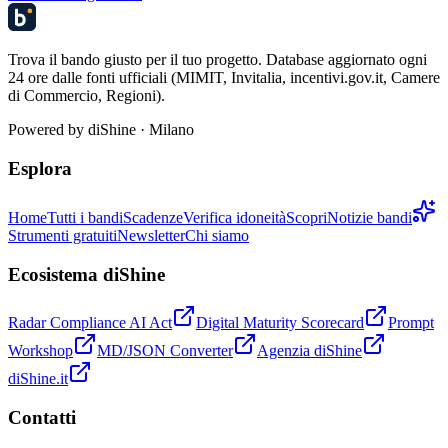
Trova il bando giusto per il tuo progetto. Database aggiornato ogni
24 ore dalle fonti ufficiali (MIMIT, Invitalia, incentivi.gov.it, Camere
di Commercio, Regioni).
Powered by
diShine
· Milano
Esplora
Home
Tutti i bandi
Scadenze
Verifica idoneità
Scopri
Notizie bandi
Strumenti gratuiti
Newsletter
Chi siamo
Ecosistema diShine
Radar Compliance AI Act
Digital Maturity Scorecard
Prompt
Workshop
MD/JSON Converter
Agenzia diShine
diShine.it
Contatti