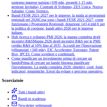
sostegno imprese turismo (109 mln, progetti 1-15 mln,
gestione Invitalia), Contratti di Sviluppo, ZES Unica, Nuova
Sabatini, Conto Termico.
Bandi FESR 2021-2027 per le imprese: la guida ai programmi
regionali nel 2026
Cosa sono i bandi FESR 2021-2027, come
funzionano i Programmi Regionali, dotazione 143,4 mld € per
la politica di coesione, bandi attivi 2026 per le imprese
italiane.
Hub ricerca e sviluppo PMI 2026: la mappa completa degli
incentivi R&S
Mappa 2026 degli incentivi R&S per le PMI:
credito R&S al 10% fino al 2031, Accordi per l'Innovazione
(rifinanziati +349 mln), EIC Accelerator, Eurostars, Patent
Box, IPCEI. Come scegliere e combinarli.
Come pianificare un investimento prima di cercare un
bando
Prima di cercare un bando bisogna pianificare
l'investimento. La guida completa 2026: obiettivi, costi, fonti,
indicatori, tempistiche. Errori da evitare e percorso operativo.
Scorciatoie
Tutti i bandi attivi
Bandi in scadenza
Newsletter settimanale