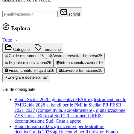
Iscriviti
Esplora
Tutte →
Categorie
Tematiche
📖
Guide e strumenti
25
🚀
Avvio e crescita d'impresa
25
💻
Digitale e innovazione
26
🌍
Internazionalizzazione
10
🏦
Fisco, credito e liquidità
16
👥
Lavoro e formazione
10
⚡
Energia e sostenibilità
7
Guide consigliate
Bandi Sicilia 2026: gli incentivi FESR e gli strumenti per le
PMI
Guida 2026 ai bandi per le PMI in Sicilia: PR FESR
2021-2027 (competitivita, agroalimentare), digitalizzazione,
ZES Unica, Resto al Sud 2.0, strumenti IRFIS,
decontribuzione Sud. Cosa e aperto.
Bandi turismo 2026: gli incentivi per le strutture
ricettive
Guida 2026 agli incentivi per il turismo: Fondo