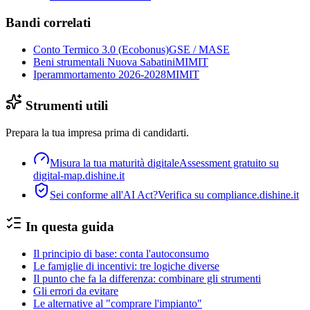
Bandi correlati
Conto Termico 3.0 (Ecobonus)
GSE / MASE
Beni strumentali Nuova Sabatini
MIMIT
Iperammortamento 2026-2028
MIMIT
Strumenti utili
Prepara la tua impresa prima di candidarti.
Misura la tua maturità digitale
Assessment gratuito su
digital-map.dishine.it
Sei conforme all'AI Act?
Verifica su compliance.dishine.it
In questa guida
Il principio di base: conta l'autoconsumo
Le famiglie di incentivi: tre logiche diverse
Il punto che fa la differenza: combinare gli strumenti
Gli errori da evitare
Le alternative al "comprare l'impianto"