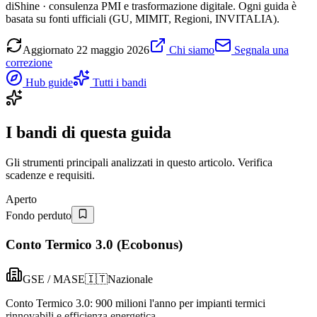
diShine · consulenza PMI e trasformazione digitale. Ogni guida è
basata su fonti ufficiali (GU, MIMIT, Regioni, INVITALIA).
Aggiornato
22 maggio 2026
Chi siamo
Segnala una
correzione
Hub guide
Tutti i bandi
I bandi di questa guida
Gli strumenti principali analizzati in questo articolo. Verifica
scadenze e requisiti.
Aperto
Fondo perduto
Conto Termico 3.0 (Ecobonus)
GSE / MASE
🇮🇹
Nazionale
Conto Termico 3.0: 900 milioni l'anno per impianti termici
rinnovabili e efficienza energetica.