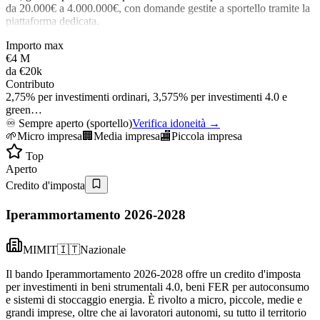
da 20.000€ a 4.000.000€, con domande gestite a sportello tramite la
piattaforma dedicata.
Importo max
€4 M
da
€20k
Contributo
2,75% per investimenti ordinari, 3,575% per investimenti 4.0 e
green…
♾️
Sempre aperto (sportello)
Verifica idoneità →
🌱
Micro impresa
🏢
Media impresa
🏬
Piccola impresa
Top
Aperto
Credito d'imposta
Iperammortamento 2026-2028
MIMIT
🇮🇹
Nazionale
Il bando Iperammortamento 2026-2028 offre un credito d'imposta
per investimenti in beni strumentali 4.0, beni FER per autoconsumo
e sistemi di stoccaggio energia. È rivolto a micro, piccole, medie e
grandi imprese, oltre che ai lavoratori autonomi, su tutto il territorio