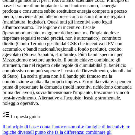
Guida agli incentivi per il fotovoltaico aziendale 2026. Principio di
base: il valore di un impianto sta nell'autoconsumo, l'energia
prodotta e consumata subito sostituisce energia comprata a prezzo
pieno; conviene di più alle imprese con consumi diurni e regolari
(manifattura, logistica). Quasi tutti gli incentivi sono legati
all'autoconsumo. Tre logiche di incentivo: fiscale
(iperammortamento, maggiore deduzione, ma l'impianto deve
rispettare requisiti tecnici precisi, non è automatico), contributo
diretto (Conto Termico gestito dal GSE che incentiva il FV con
accumulo, e bandi nazionali/regionali a fondo perduto), credito
agevolato (Nuova Sabatini, strutturale). Più i bandi specifici per
Mezzogiorno e settore agricolo. Il punto chiave: combinare gli
strumenti, ma nel rispetto delle regole di cumulabilità (il beneficio
complessivo non può superare il costo dell'investimento, vincoli aiuti
di Stato). La scelta giusta non è il bando più famoso ma la
combinazione adatta alla propria impresa. Errori da evitare: spendere
prima di presentare la domanda (molti incentivi richiedono domanda
prima dei lavori), sovradimensionare l'impianto, trascurare i vincoli
post-investimento. Alternative all'acquisto: leasing strumentale,
noleggio operativo.
In questa guida
Il principio di base: conta l'autoconsumo
Le famiglie di incentivi: tre
logiche diverse
Il punto che fa la differenza: combinare gli