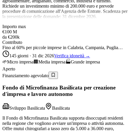
agroalimentare, artigianato, commercio, industria e turismo.
Richiede un investimento minimo di 200.000 euro e prevede
procedure di comunicazione all'Agenzia delle Entrate. Scadenza per
la presentazione delle domande: 31 dicembre 2026.
Importo max
€100 M
da
€200k
Contributo
Fino al 60% per piccole imprese in Calabria, Campania, Puglia…
145 giorni · 31 dic 2026
Verifica idoneità →
🌱
Micro impresa
🏢
Media impresa
🏭
Grande impresa
Aperto
Finanziamento agevolato
Fondo di Microfinanza Basilicata per creazione
d'impresa e lavoro autonomo
Sviluppo Basilicata
Basilicata
Il Fondo di Microfinanza Basilicata supporta disoccupati residenti
nella regione che vogliono avviare un'impresa o attività autonoma.
Offre mutui chirografari a tasso zero da 5.000 a 36.000 euro,