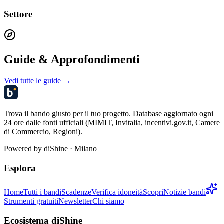
Settore
Guide & Approfondimenti
Vedi tutte le guide →
Trova il bando giusto per il tuo progetto. Database aggiornato ogni
24 ore dalle fonti ufficiali (MIMIT, Invitalia, incentivi.gov.it, Camere
di Commercio, Regioni).
Powered by
diShine
· Milano
Esplora
Home
Tutti i bandi
Scadenze
Verifica idoneità
Scopri
Notizie bandi
Strumenti gratuiti
Newsletter
Chi siamo
Ecosistema diShine