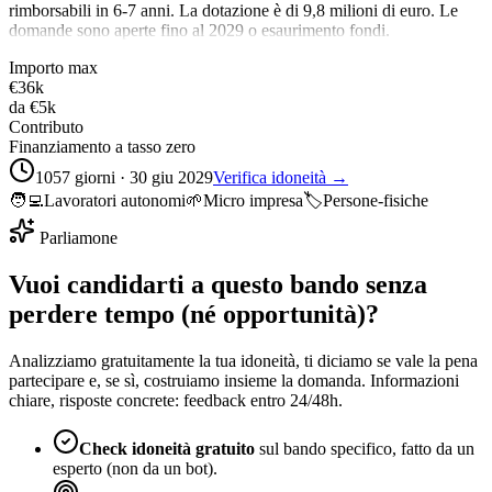
rimborsabili in 6-7 anni. La dotazione è di 9,8 milioni di euro. Le
domande sono aperte fino al 2029 o esaurimento fondi.
Importo max
€36k
da
€5k
Contributo
Finanziamento a tasso zero
1057 giorni · 30 giu 2029
Verifica idoneità →
🧑‍💻
Lavoratori autonomi
🌱
Micro impresa
🏷️
Persone-fisiche
Parliamone
Vuoi candidarti a questo bando senza
perdere tempo (né opportunità)?
Analizziamo gratuitamente la tua idoneità, ti diciamo se vale la pena
partecipare e, se sì, costruiamo insieme la domanda. Informazioni
chiare, risposte concrete: feedback entro 24/48h.
Check idoneità gratuito
sul bando specifico, fatto da un
esperto (non da un bot).