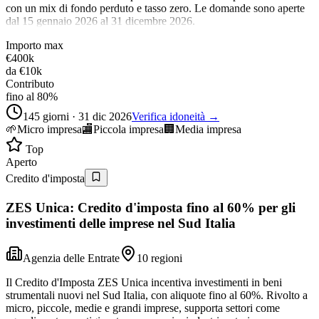
con un mix di fondo perduto e tasso zero. Le domande sono aperte
dal 15 gennaio 2026 al 31 dicembre 2026.
Importo max
€400k
da
€10k
Contributo
fino al 80%
145 giorni · 31 dic 2026
Verifica idoneità →
🌱
Micro impresa
🏬
Piccola impresa
🏢
Media impresa
Top
Aperto
Credito d'imposta
ZES Unica: Credito d'imposta fino al 60% per gli
investimenti delle imprese nel Sud Italia
Agenzia delle Entrate
10 regioni
Il Credito d'Imposta ZES Unica incentiva investimenti in beni
strumentali nuovi nel Sud Italia, con aliquote fino al 60%. Rivolto a
micro, piccole, medie e grandi imprese, supporta settori come