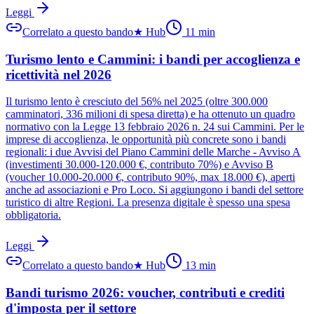
Leggi
Correlato a questo bando
★
Hub
11
min
Turismo lento e Cammini: i bandi per accoglienza e
ricettività nel 2026
Il turismo lento è cresciuto del 56% nel 2025 (oltre 300.000
camminatori, 336 milioni di spesa diretta) e ha ottenuto un quadro
normativo con la Legge 13 febbraio 2026 n. 24 sui Cammini. Per le
imprese di accoglienza, le opportunità più concrete sono i bandi
regionali: i due Avvisi del Piano Cammini delle Marche - Avviso A
(investimenti 30.000-120.000 €, contributo 70%) e Avviso B
(voucher 10.000-20.000 €, contributo 90%, max 18.000 €), aperti
anche ad associazioni e Pro Loco. Si aggiungono i bandi del settore
turistico di altre Regioni. La presenza digitale è spesso una spesa
obbligatoria.
Leggi
Correlato a questo bando
★
Hub
13
min
Bandi turismo 2026: voucher, contributi e crediti
d'imposta per il settore