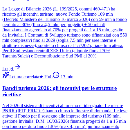
La Legge di Bilancio 2026 (L. 199/2025, commi 469-471) ha
riscritto gli incentivi turismo: nuovo Fondo Turismo 109 mln
(Decreto Ministero del Turismo 16 marzo 2026) con 59 mln a fondo
perduto al 30% (fino a 4,5 mln per progetto) + 50 mln di
finanziamento agevolato al 70% per progetti da 1 a 15 mln, gestito
da Invitalia. I Contratti di Sviluppo turismo sono rifinanziati con 550
mln complessivi fino al 2029 (soglia 7,5 mln per aree interne e
strutture dismesse), sportello chiuso dal 1/7/2025, riapertura attesa.
Per il Sud restano centrali ZES Unica (aliquote fino al 70%
Taranto/Sulcis) e Decontribuzione Sud PMI al 20%.
Leggi
Lettura correlata
★
Hub
13
min
Bandi turismo 2026: gli incentivi per le strutture
ricettive
Nel 2026 il sistema di incentivi al turismo e ridisegnato. Le misure
PNRR (IFIT, FRI-Tur) hanno chiuso le finestre di domanda. Le leve
attive: il Fondo per il sostegno alle imprese del turismo (109 mln,
gestione Invitalia, D.M. 16/03/2026) finanzia progetti da 1 a 15 mln
con fondo perduto fino al 30% (max 4,5 mln) piu finanziamento