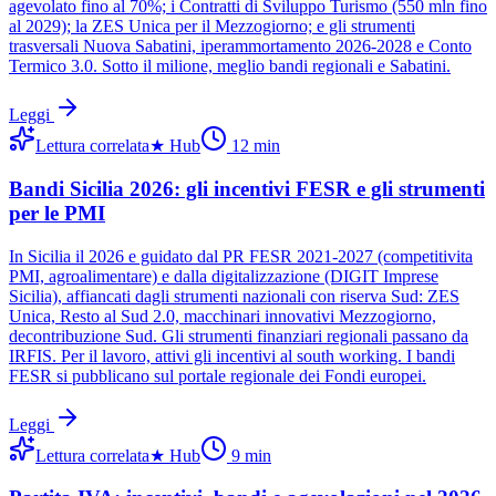
agevolato fino al 70%; i Contratti di Sviluppo Turismo (550 mln fino
al 2029); la ZES Unica per il Mezzogiorno; e gli strumenti
trasversali Nuova Sabatini, iperammortamento 2026-2028 e Conto
Termico 3.0. Sotto il milione, meglio bandi regionali e Sabatini.
Leggi
Lettura correlata
★
Hub
12
min
Bandi Sicilia 2026: gli incentivi FESR e gli strumenti
per le PMI
In Sicilia il 2026 e guidato dal PR FESR 2021-2027 (competitivita
PMI, agroalimentare) e dalla digitalizzazione (DIGIT Imprese
Sicilia), affiancati dagli strumenti nazionali con riserva Sud: ZES
Unica, Resto al Sud 2.0, macchinari innovativi Mezzogiorno,
decontribuzione Sud. Gli strumenti finanziari regionali passano da
IRFIS. Per il lavoro, attivi gli incentivi al south working. I bandi
FESR si pubblicano sul portale regionale dei Fondi europei.
Leggi
Lettura correlata
★
Hub
9
min