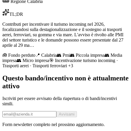
Regione Calabria
TL;DR
Contributi per incentivare il turismo incoming nel 2026,
focalizzandosi sulla destagionalizzazione e il sostegno ai trasporti
aerei, ferroviari, su gomma e via mare. L'avviso è rivolto alle PMI
del settore turistico e le domande possono essere presentate dal 27
aprile al 29 ma…
🧰
Fondo perduto
📍 Calabria
👥
Pmi
👥
Piccola impresa
👥
Media
impresa
👥
Micro impresa
🎯
Incentivazione turismo incoming ·
Trasporti aerei · Trasporti ferroviari
+3
Questo bando/incentivo non è attualmente
attivo
Iscriviti per essere avvisato della riapertura o di bandi/incentivi
simili.
Avvisami
Form newsletter completo nel prossimo aggiornamento.