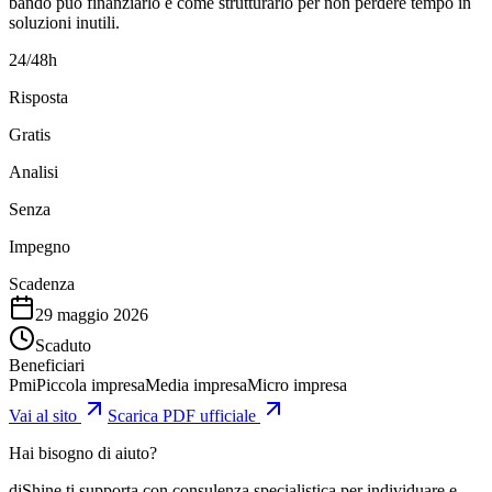
bando può finanziarlo e come strutturarlo per non perdere tempo in
soluzioni inutili.
24/48h
Risposta
Gratis
Analisi
Senza
Impegno
Scadenza
29 maggio 2026
Scaduto
Beneficiari
Pmi
Piccola impresa
Media impresa
Micro impresa
Vai al sito
Scarica PDF ufficiale
Hai bisogno di aiuto?
diShine ti supporta con consulenza specialistica per individuare e