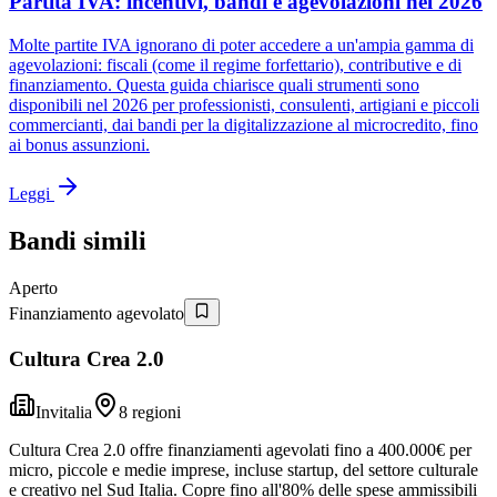
Partita IVA: incentivi, bandi e agevolazioni nel 2026
Molte partite IVA ignorano di poter accedere a un'ampia gamma di
agevolazioni: fiscali (come il regime forfettario), contributive e di
finanziamento. Questa guida chiarisce quali strumenti sono
disponibili nel 2026 per professionisti, consulenti, artigiani e piccoli
commercianti, dai bandi per la digitalizzazione al microcredito, fino
ai bonus assunzioni.
Leggi
Bandi simili
Aperto
Finanziamento agevolato
Cultura Crea 2.0
Invitalia
8 regioni
Cultura Crea 2.0 offre finanziamenti agevolati fino a 400.000€ per
micro, piccole e medie imprese, incluse startup, del settore culturale
e creativo nel Sud Italia. Copre fino all'80% delle spese ammissibili