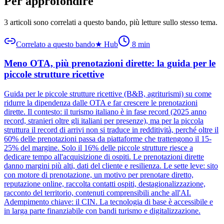
Per approfondire
3 articoli sono correlati a questo bando
, più letture sullo stesso tema.
Correlato a questo bando
★
Hub
8
min
Meno OTA, più prenotazioni dirette: la guida per le
piccole strutture ricettive
Guida per le piccole strutture ricettive (B&B, agriturismi) su come
ridurre la dipendenza dalle OTA e far crescere le prenotazioni
dirette. Il contesto: il turismo italiano è in fase record (2025 anno
record, stranieri oltre gli italiani per presenze), ma per la piccola
struttura il record di arrivi non si traduce in redditività, perché oltre il
60% delle prenotazioni passa da piattaforme che trattengono il 15-
25% del margine. Solo il 16% delle piccole strutture riesce a
dedicare tempo all'acquisizione di ospiti. Le prenotazioni dirette
danno margini più alti, dati del cliente e resilienza. Le sette leve: sito
con motore di prenotazione, un motivo per prenotare diretto,
reputazione online, raccolta contatti ospiti, destagionalizzazione,
racconto del territorio, contenuti comprensibili anche all'AI.
Adempimento chiave: il CIN. La tecnologia di base è accessibile e
in larga parte finanziabile con bandi turismo e digitalizzazione.