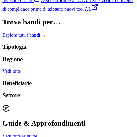
investire i fondi.
⚖️
Sei conforme all'AI Act EU?
Verifica il livello
di compliance prima di adottare nuovi tool AI.
Trova bandi per…
Esplora tutti i bandi →
Tipologia
Regione
Vedi tutte →
Beneficiario
Settore
Guide & Approfondimenti
Vedi tutte le guide →