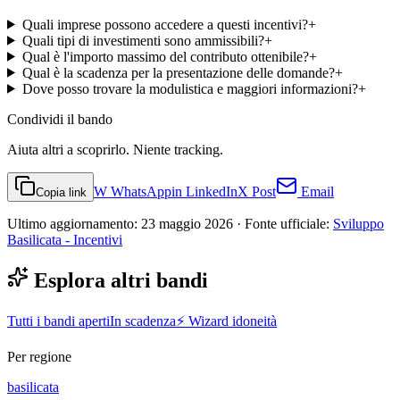
Quali imprese possono accedere a questi incentivi?
+
Quali tipi di investimenti sono ammissibili?
+
Qual è l'importo massimo del contributo ottenibile?
+
Qual è la scadenza per la presentazione delle domande?
+
Dove posso trovare la modulistica e maggiori informazioni?
+
Condividi
il bando
Aiuta altri a scoprirlo. Niente tracking.
W
WhatsApp
in
LinkedIn
X
Post
Email
Copia link
Ultimo aggiornamento:
23 maggio 2026
· Fonte ufficiale:
Sviluppo
Basilicata - Incentivi
Esplora altri bandi
Tutti i bandi aperti
In scadenza
⚡ Wizard idoneità
Per regione
basilicata