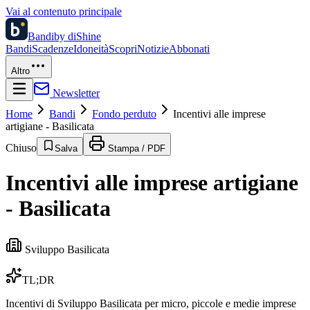
Vai al contenuto principale
Bandi
by diShine
Bandi
Scadenze
Idoneità
Scopri
Notizie
Abbonati
Altro
Newsletter
Home
Bandi
Fondo perduto
Incentivi alle imprese
artigiane - Basilicata
Chiuso
Salva
Stampa / PDF
Incentivi alle imprese artigiane
- Basilicata
Sviluppo Basilicata
TL;DR
Incentivi di Sviluppo Basilicata per micro, piccole e medie imprese