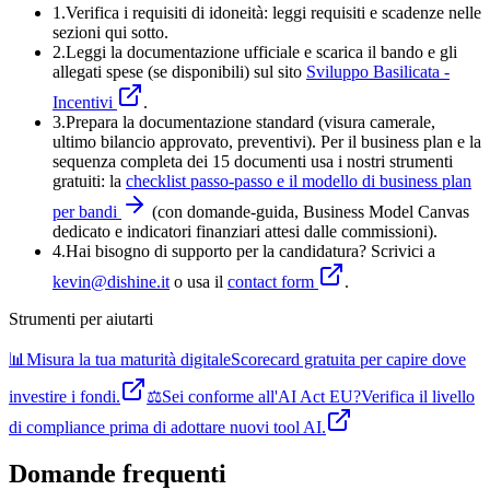
1.
Verifica i requisiti di idoneità:
leggi requisiti e scadenze nelle
sezioni qui sotto.
2.
Leggi la documentazione ufficiale e
scarica il bando
e gli
allegati spese (se disponibili) sul sito
Sviluppo Basilicata -
Incentivi
.
3
.
Prepara la documentazione standard (visura camerale,
ultimo bilancio approvato, preventivi). Per il business plan e la
sequenza completa dei 15 documenti usa i nostri strumenti
gratuiti: la
checklist passo-passo e il modello di business plan
per bandi
(con domande-guida, Business Model Canvas
dedicato e indicatori finanziari attesi dalle commissioni).
4
.
Hai bisogno di supporto per la candidatura? Scrivici a
kevin@dishine.it
o usa il
contact form
.
Strumenti per aiutarti
📊
Misura la tua maturità digitale
Scorecard gratuita per capire dove
investire i fondi.
⚖️
Sei conforme all'AI Act EU?
Verifica il livello
di compliance prima di adottare nuovi tool AI.
Domande frequenti