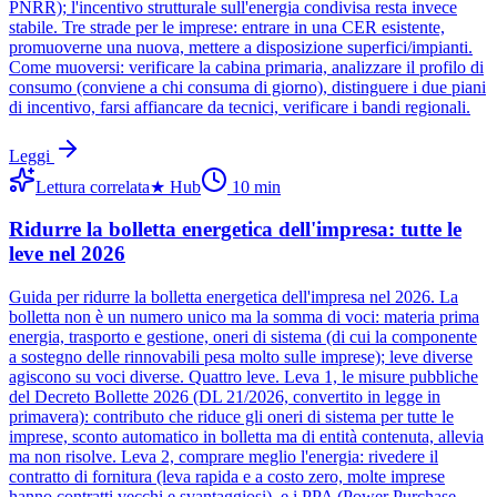
PNRR); l'incentivo strutturale sull'energia condivisa resta invece
stabile. Tre strade per le imprese: entrare in una CER esistente,
promuoverne una nuova, mettere a disposizione superfici/impianti.
Come muoversi: verificare la cabina primaria, analizzare il profilo di
consumo (conviene a chi consuma di giorno), distinguere i due piani
di incentivo, farsi affiancare da tecnici, verificare i bandi regionali.
Leggi
Lettura correlata
★
Hub
10
min
Ridurre la bolletta energetica dell'impresa: tutte le
leve nel 2026
Guida per ridurre la bolletta energetica dell'impresa nel 2026. La
bolletta non è un numero unico ma la somma di voci: materia prima
energia, trasporto e gestione, oneri di sistema (di cui la componente
a sostegno delle rinnovabili pesa molto sulle imprese); leve diverse
agiscono su voci diverse. Quattro leve. Leva 1, le misure pubbliche
del Decreto Bollette 2026 (DL 21/2026, convertito in legge in
primavera): contributo che riduce gli oneri di sistema per tutte le
imprese, sconto automatico in bolletta ma di entità contenuta, allevia
ma non risolve. Leva 2, comprare meglio l'energia: rivedere il
contratto di fornitura (leva rapida e a costo zero, molte imprese
hanno contratti vecchi e svantaggiosi), e i PPA (Power Purchase