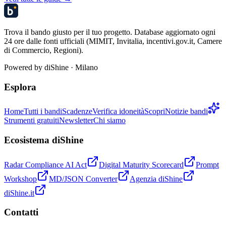
Trova il bando giusto per il tuo progetto. Database aggiornato ogni
24 ore dalle fonti ufficiali (MIMIT, Invitalia, incentivi.gov.it, Camere
di Commercio, Regioni).
Powered by
diShine
· Milano
Esplora
Home
Tutti i bandi
Scadenze
Verifica idoneità
Scopri
Notizie bandi
Strumenti gratuiti
Newsletter
Chi siamo
Ecosistema diShine
Radar Compliance AI Act
Digital Maturity Scorecard
Prompt
Workshop
MD/JSON Converter
Agenzia diShine
diShine.it
Contatti