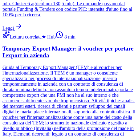
mln, Cluster 6 agricoltura 130,5 mln). Le domande passano dal
portale Funding & Tenders con codice PIC; intensita d'aiuto fino al
100% per la ricerca.
Leggi
Lettura correlata
★
Hub
8
min
Temporary Export Manager: il voucher per portare
l'export in azienda
Guida al Temporary Export Manager (TEM) e al voucher per
l'internazionalizzazione. Il TEM è un manager o consulente
specializzato nei processi di internazionalizzazione, inserito
temporaneamente in azienda con un contratto di consulenza di
durata minima definita, non assunto a tempo indeterminato; porta le
competenze export che una PMI non ha al suo interno e che
assumere stabilmente sarebbe troppo costoso. Attività tipiche: analisi
dei mercati esteri, ricerca di clienti e partner, sviluppo dei canali
digitali e marketplace internazionali, supporto alla contrattualistica. Il
voucher per l'internazionalizzazione copre una parte del costo della
consulenza del TEM; lo strumento nazionale dedicato è gestito a
livello pubblico (Invitalia) nell'ambito della promozione del made in
Italy. Elementi ricorrenti: legato a un contratto di consulenza di