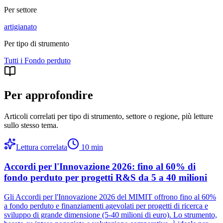
Per settore
artigianato
Per tipo di strumento
Tutti i
Fondo perduto
Per approfondire
Articoli correlati per tipo di strumento, settore o regione
, più letture
sullo stesso tema.
Lettura correlata
10
min
Accordi per l'Innovazione 2026: fino al 60% di
fondo perduto per progetti R&S da 5 a 40 milioni
Gli Accordi per l'Innovazione 2026 del MIMIT offrono fino al 60%
a fondo perduto e finanziamenti agevolati per progetti di ricerca e
sviluppo di grande dimensione (5-40 milioni di euro). Lo strumento,