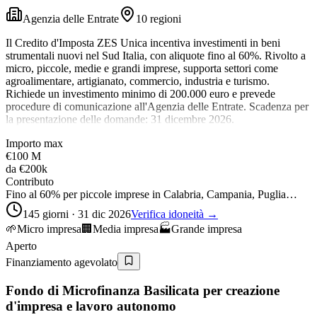
Agenzia delle Entrate
10 regioni
Il Credito d'Imposta ZES Unica incentiva investimenti in beni
strumentali nuovi nel Sud Italia, con aliquote fino al 60%. Rivolto a
micro, piccole, medie e grandi imprese, supporta settori come
agroalimentare, artigianato, commercio, industria e turismo.
Richiede un investimento minimo di 200.000 euro e prevede
procedure di comunicazione all'Agenzia delle Entrate. Scadenza per
la presentazione delle domande: 31 dicembre 2026.
Importo max
€100 M
da
€200k
Contributo
Fino al 60% per piccole imprese in Calabria, Campania, Puglia…
145 giorni · 31 dic 2026
Verifica idoneità →
🌱
Micro impresa
🏢
Media impresa
🏭
Grande impresa
Aperto
Finanziamento agevolato
Fondo di Microfinanza Basilicata per creazione
d'impresa e lavoro autonomo