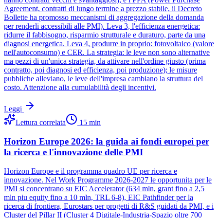
Agreement, contratti di lungo termine a prezzo stabile, il Decreto
Bollette ha promosso meccanismi di aggregazione della domanda
per renderli accessibili alle PMI). Leva 3, l'efficienza energetica:
ridurre il fabbisogno, risparmio strutturale e duraturo, parte da una
diagnosi energetica. Leva 4, produrre in proprio: fotovoltaico (valore
nell'autoconsumo) e CER. La strategia: le leve non sono alternative
ma pezzi di un'unica strategia, da attivare nell'ordine giusto (prima
contratto, poi diagnosi ed efficienza, poi produzione); le misure
pubbliche alleviano, le leve dell'impresa cambiano la struttura del
costo. Attenzione alla cumulabilità degli incentivi.
Leggi
Lettura correlata
15
min
Horizon Europe 2026: la guida ai fondi europei per
la ricerca e l'innovazione delle PMI
Horizon Europe e il programma quadro UE per ricerca e
innovazione. Nel Work Programme 2026-2027 le opportunita per le
PMI si concentrano su EIC Accelerator (634 mln, grant fino a 2,5
mln piu equity fino a 10 mln, TRL 6-8), EIC Pathfinder per la
ricerca di frontiera, Eurostars per progetti di R&S guidati da PMI, e i
Cluster del Pillar II (Cluster 4 Digitale-Industria-Spazio oltre 700