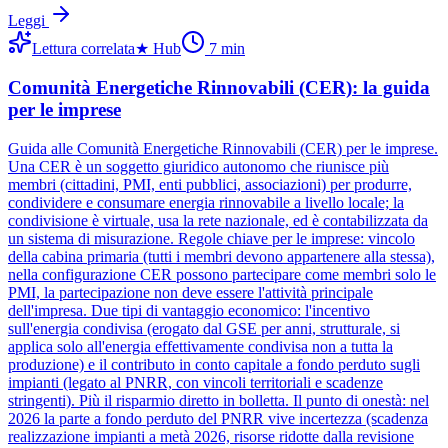
Leggi
Lettura correlata
★
Hub
7
min
Comunità Energetiche Rinnovabili (CER): la guida
per le imprese
Guida alle Comunità Energetiche Rinnovabili (CER) per le imprese.
Una CER è un soggetto giuridico autonomo che riunisce più
membri (cittadini, PMI, enti pubblici, associazioni) per produrre,
condividere e consumare energia rinnovabile a livello locale; la
condivisione è virtuale, usa la rete nazionale, ed è contabilizzata da
un sistema di misurazione. Regole chiave per le imprese: vincolo
della cabina primaria (tutti i membri devono appartenere alla stessa),
nella configurazione CER possono partecipare come membri solo le
PMI, la partecipazione non deve essere l'attività principale
dell'impresa. Due tipi di vantaggio economico: l'incentivo
sull'energia condivisa (erogato dal GSE per anni, strutturale, si
applica solo all'energia effettivamente condivisa non a tutta la
produzione) e il contributo in conto capitale a fondo perduto sugli
impianti (legato al PNRR, con vincoli territoriali e scadenze
stringenti). Più il risparmio diretto in bolletta. Il punto di onestà: nel
2026 la parte a fondo perduto del PNRR vive incertezza (scadenza
realizzazione impianti a metà 2026, risorse ridotte dalla revisione