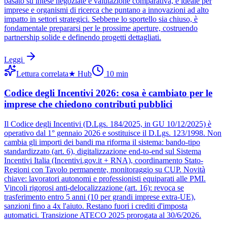
basato su intese negoziate e valutazione comparativa, è ideale per
imprese e organismi di ricerca che puntano a innovazioni ad alto
impatto in settori strategici. Sebbene lo sportello sia chiuso, è
fondamentale prepararsi per le prossime aperture, costruendo
partnership solide e definendo progetti dettagliati.
Leggi
Lettura correlata
★
Hub
10
min
Codice degli Incentivi 2026: cosa è cambiato per le
imprese che chiedono contributi pubblici
Il Codice degli Incentivi (D.Lgs. 184/2025, in GU 10/12/2025) è
operativo dal 1° gennaio 2026 e sostituisce il D.Lgs. 123/1998. Non
cambia gli importi dei bandi ma riforma il sistema: bando-tipo
standardizzato (art. 6), digitalizzazione end-to-end sul Sistema
Incentivi Italia (Incentivi.gov.it + RNA), coordinamento Stato-
Regioni con Tavolo permanente, monitoraggio su CUP. Novità
chiave: lavoratori autonomi e professionisti equiparati alle PMI.
Vincoli rigorosi anti-delocalizzazione (art. 16): revoca se
trasferimento entro 5 anni (10 per grandi imprese extra-UE),
sanzioni fino a 4x l'aiuto. Restano fuori i crediti d'imposta
automatici. Transizione ATECO 2025 prorogata al 30/6/2026.