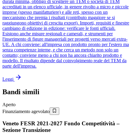
durata minima, obbligo di scegliere un TEM o società di TEM
accreditati in un elenco ufficiale, in genere rivolto a micro e piccole
imprese (spesso manifatturiere) e alle reti, spesso con un
meccanismo che premia i risultati (contributo maggiore se si
raggiungono obiettivi di crescita export). Importi, requisiti e finestre
cambiano di edizione in edizione: verificare le fonti ufficiali.
Esistono anche misure regionali e camerali, e strumenti per
l'inserimento di figure manageriali per progetti verso mercati extra-
UE. A chi conviene: all'impresa con prodotto pronto per l'estero ma
senza competenze interne, e che cerca un metodo non solo un
contatto; conviene meno a chi non ha ancora chiarito prodotto e
modello. Il risultato dipende dal coinvolgimento reale del TEM da
parte dell'impresa.
Leggi
Bandi simili
Aperto
Finanziamento agevolato
Veneto FESR 2021-2027 Fondo Competitività –
Sezione Transizione