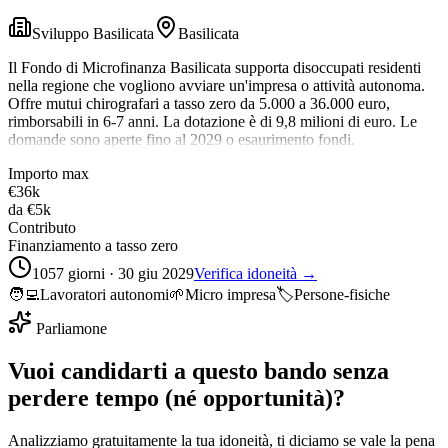
Sviluppo Basilicata
Basilicata
Il Fondo di Microfinanza Basilicata supporta disoccupati residenti
nella regione che vogliono avviare un'impresa o attività autonoma.
Offre mutui chirografari a tasso zero da 5.000 a 36.000 euro,
rimborsabili in 6-7 anni. La dotazione è di 9,8 milioni di euro. Le
domande sono aperte fino al 2029 o esaurimento fondi.
Importo max
€36k
da
€5k
Contributo
Finanziamento a tasso zero
1057 giorni · 30 giu 2029
Verifica idoneità →
🧑‍💻
Lavoratori autonomi
🌱
Micro impresa
🏷️
Persone-fisiche
Parliamone
Vuoi candidarti a questo bando senza
perdere tempo (né opportunità)?
Analizziamo gratuitamente la tua idoneità, ti diciamo se vale la pena