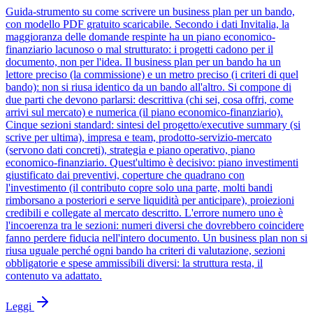
Guida-strumento su come scrivere un business plan per un bando,
con modello PDF gratuito scaricabile. Secondo i dati Invitalia, la
maggioranza delle domande respinte ha un piano economico-
finanziario lacunoso o mal strutturato: i progetti cadono per il
documento, non per l'idea. Il business plan per un bando ha un
lettore preciso (la commissione) e un metro preciso (i criteri di quel
bando): non si riusa identico da un bando all'altro. Si compone di
due parti che devono parlarsi: descrittiva (chi sei, cosa offri, come
arrivi sul mercato) e numerica (il piano economico-finanziario).
Cinque sezioni standard: sintesi del progetto/executive summary (si
scrive per ultima), impresa e team, prodotto-servizio-mercato
(servono dati concreti), strategia e piano operativo, piano
economico-finanziario. Quest'ultimo è decisivo: piano investimenti
giustificato dai preventivi, coperture che quadrano con
l'investimento (il contributo copre solo una parte, molti bandi
rimborsano a posteriori e serve liquidità per anticipare), proiezioni
credibili e collegate al mercato descritto. L'errore numero uno è
l'incoerenza tra le sezioni: numeri diversi che dovrebbero coincidere
fanno perdere fiducia nell'intero documento. Un business plan non si
riusa uguale perché ogni bando ha criteri di valutazione, sezioni
obbligatorie e spese ammissibili diversi: la struttura resta, il
contenuto va adattato.
Leggi