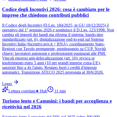
Codice degli Incentivi 2026: cosa è cambiato per le
imprese che chiedono contributi pubblici
Il Codice degli Incentivi (D.Lgs. 184/2025, in GU 10/12/2025) è
operativo dal 1° gennaio 2026 e sostituisce il D.Lgs. 123/1998. Non
cambia gli importi dei bandi ma riforma il sistema: bando-tipo
standardizzato (art. 6), digitalizzazione end-to-end sul Sistema
Incentivi Italia (Incentivi.gov.it + RNA), coordinamento Stato-
Regioni con Tavolo permanente, monitoraggio su CUP. Novità
chiave: lavoratori autonomi e professionisti equiparati alle PMI.
Vincoli rigorosi anti-delocalizzazione (art. 16): revoca se
trasferimento entro 5 anni (10 per grandi imprese extra-UE),
sanzioni fino a 4x l'aiuto. Restano fuori i crediti d'imposta
automatici. Transizione ATECO 2025 prorogata al 30/6/2026.
Leggi
Lettura correlata
★
Hub
11
min
Turismo lento e Cammini: i bandi per accoglienza e
ricettività nel 2026
Il turismo lento è cresciuto del 56% nel 2025 (oltre 300.000