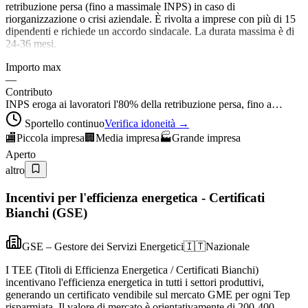
retribuzione persa (fino a massimale INPS) in caso di
riorganizzazione o crisi aziendale. È rivolta a imprese con più di 15
dipendenti e richiede un accordo sindacale. La durata massima è di
24-36 mesi.
Importo max
—
Contributo
INPS eroga ai lavoratori l'80% della retribuzione persa, fino a…
Sportello continuo
Verifica idoneità →
🏬
Piccola impresa
🏢
Media impresa
🏭
Grande impresa
Aperto
altro
Incentivi per l'efficienza energetica - Certificati
Bianchi (GSE)
GSE – Gestore dei Servizi Energetici
🇮🇹
Nazionale
I TEE (Titoli di Efficienza Energetica / Certificati Bianchi)
incentivano l'efficienza energetica in tutti i settori produttivi,
generando un certificato vendibile sul mercato GME per ogni Tep
risparmiata. Il valore di mercato è orientativamente di 200-400