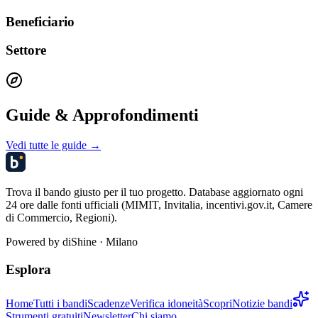
Beneficiario
Settore
Guide & Approfondimenti
Vedi tutte le guide →
Trova il bando giusto per il tuo progetto. Database aggiornato ogni
24 ore dalle fonti ufficiali (MIMIT, Invitalia, incentivi.gov.it, Camere
di Commercio, Regioni).
Powered by
diShine
· Milano
Esplora
Home
Tutti i bandi
Scadenze
Verifica idoneità
Scopri
Notizie bandi
Strumenti gratuiti
Newsletter
Chi siamo