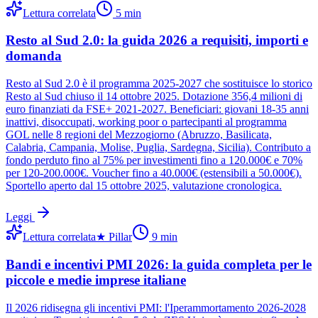
Lettura correlata
5
min
Resto al Sud 2.0: la guida 2026 a requisiti, importi e
domanda
Resto al Sud 2.0 è il programma 2025-2027 che sostituisce lo storico
Resto al Sud chiuso il 14 ottobre 2025. Dotazione 356,4 milioni di
euro finanziati da FSE+ 2021-2027. Beneficiari: giovani 18-35 anni
inattivi, disoccupati, working poor o partecipanti al programma
GOL nelle 8 regioni del Mezzogiorno (Abruzzo, Basilicata,
Calabria, Campania, Molise, Puglia, Sardegna, Sicilia). Contributo a
fondo perduto fino al 75% per investimenti fino a 120.000€ e 70%
per 120-200.000€. Voucher fino a 40.000€ (estensibili a 50.000€).
Sportello aperto dal 15 ottobre 2025, valutazione cronologica.
Leggi
Lettura correlata
★
Pillar
9
min
Bandi e incentivi PMI 2026: la guida completa per le
piccole e medie imprese italiane
Il 2026 ridisegna gli incentivi PMI: l'Iperammortamento 2026-2028