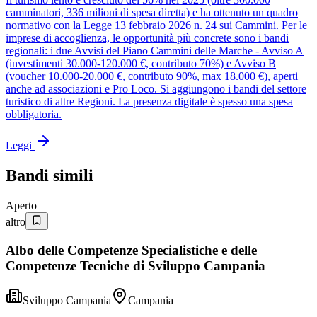
camminatori, 336 milioni di spesa diretta) e ha ottenuto un quadro
normativo con la Legge 13 febbraio 2026 n. 24 sui Cammini. Per le
imprese di accoglienza, le opportunità più concrete sono i bandi
regionali: i due Avvisi del Piano Cammini delle Marche - Avviso A
(investimenti 30.000-120.000 €, contributo 70%) e Avviso B
(voucher 10.000-20.000 €, contributo 90%, max 18.000 €), aperti
anche ad associazioni e Pro Loco. Si aggiungono i bandi del settore
turistico di altre Regioni. La presenza digitale è spesso una spesa
obbligatoria.
Leggi
Bandi simili
Aperto
altro
Albo delle Competenze Specialistiche e delle
Competenze Tecniche di Sviluppo Campania
Sviluppo Campania
Campania