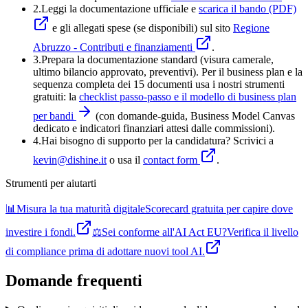
2.
Leggi la documentazione ufficiale e
scarica il bando (PDF)
e gli allegati spese (se disponibili) sul sito
Regione
Abruzzo - Contributi e finanziamenti
.
3
.
Prepara la documentazione standard (visura camerale,
ultimo bilancio approvato, preventivi). Per il business plan e la
sequenza completa dei 15 documenti usa i nostri strumenti
gratuiti: la
checklist passo-passo e il modello di business plan
per bandi
(con domande-guida, Business Model Canvas
dedicato e indicatori finanziari attesi dalle commissioni).
4
.
Hai bisogno di supporto per la candidatura? Scrivici a
kevin@dishine.it
o usa il
contact form
.
Strumenti per aiutarti
📊
Misura la tua maturità digitale
Scorecard gratuita per capire dove
investire i fondi.
⚖️
Sei conforme all'AI Act EU?
Verifica il livello
di compliance prima di adottare nuovi tool AI.
Domande frequenti