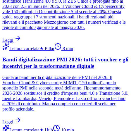
sostituisce Transizione 4.0 e 5.0, la ZES Unica è prorogata fino al
2028 con 2,3 miliardi nel 2026, il Voucher Cloud & Cybersecurity
vale 150 milioni, la Decontribuzione Sud scende al 20%. Questa
guida raggruppa i 7 strumenti nazionali, i bandi regionali più
rilevanti e il pacchetto Mezzogiorno con tutti i numeri verificati e le
regole di cumulo aggiornate al maggio 2026.
Leggi
Lettura correlata
★
Pillar
8
min
Bandi digitalizzazione PMI 2026: tutti i voucher e gli
incentivi per la trasformazione digitale
Guida ai bandi per la digitalizzazione delle PMI nel 2026. Il
Voucher Cloud & Cybersecurity MIMIT (150 milioni) apre lo
sportello PMI nella seconda metà dell'anno, l'Iperammortamento
2026-2028 sostituisce il credito d'imposta beni 4.0 e Transizione 5.0,
mentre Lombardia, Veneto, Piemonte e Lazio offrono voucher fino
al 70% di contributo. Mappa completa con criteri di scelta per
profilo aziendale.
Leggi
Lettura correlata
★
Hub
10
min