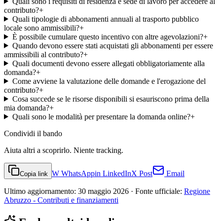
Quali sono i requisiti di residenza e sede di lavoro per accedere al
contributo?
+
Quali tipologie di abbonamenti annuali al trasporto pubblico
locale sono ammissibili?
+
È possibile cumulare questo incentivo con altre agevolazioni?
+
Quando devono essere stati acquistati gli abbonamenti per essere
ammissibili al contributo?
+
Quali documenti devono essere allegati obbligatoriamente alla
domanda?
+
Come avviene la valutazione delle domande e l'erogazione del
contributo?
+
Cosa succede se le risorse disponibili si esauriscono prima della
mia domanda?
+
Quali sono le modalità per presentare la domanda online?
+
Condividi
il bando
Aiuta altri a scoprirlo. Niente tracking.
W
WhatsApp
in
LinkedIn
X
Post
Email
Copia link
Ultimo aggiornamento:
30 maggio 2026
· Fonte ufficiale:
Regione
Abruzzo - Contributi e finanziamenti