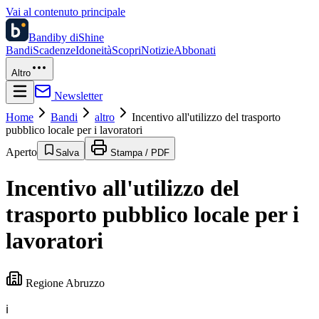
Vai al contenuto principale
Bandi
by diShine
Bandi
Scadenze
Idoneità
Scopri
Notizie
Abbonati
Altro
Newsletter
Home
Bandi
altro
Incentivo all'utilizzo del trasporto
pubblico locale per i lavoratori
Aperto
Salva
Stampa / PDF
Incentivo all'utilizzo del
trasporto pubblico locale per i
lavoratori
Regione Abruzzo
ℹ️