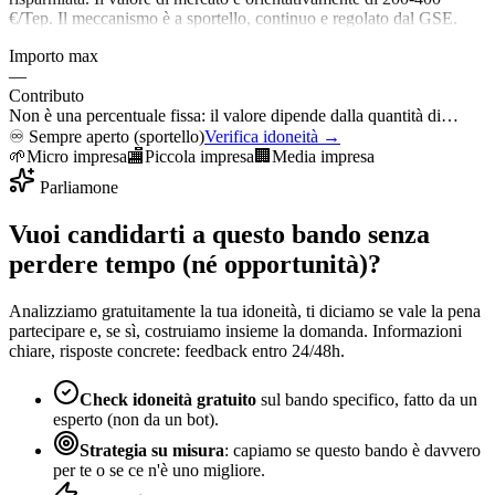
€/Tep. Il meccanismo è a sportello, continuo e regolato dal GSE.
Importo max
—
Contributo
Non è una percentuale fissa: il valore dipende dalla quantità di…
♾️
Sempre aperto (sportello)
Verifica idoneità →
🌱
Micro impresa
🏬
Piccola impresa
🏢
Media impresa
Parliamone
Vuoi candidarti a questo bando senza
perdere tempo (né opportunità)?
Analizziamo gratuitamente la tua idoneità, ti diciamo se vale la pena
partecipare e, se sì, costruiamo insieme la domanda. Informazioni
chiare, risposte concrete: feedback entro 24/48h.
Check idoneità gratuito
sul bando specifico, fatto da un
esperto (non da un bot).
Strategia su misura
: capiamo se questo bando è davvero
per te o se ce n'è uno migliore.