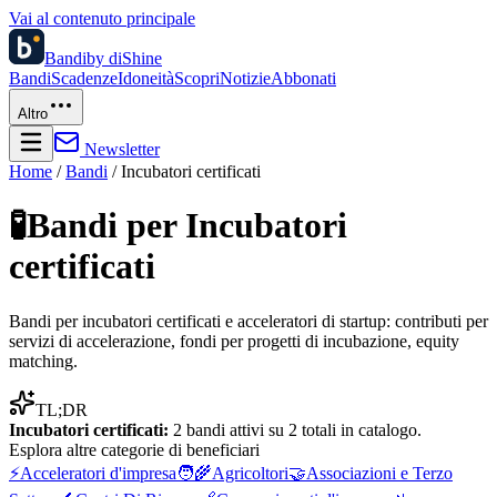
Vai al contenuto principale
Bandi
by diShine
Bandi
Scadenze
Idoneità
Scopri
Notizie
Abbonati
Altro
Newsletter
Home
/
Bandi
/
Incubatori certificati
🧪
Bandi per
Incubatori
certificati
Bandi per incubatori certificati e acceleratori di startup: contributi per
servizi di accelerazione, fondi per progetti di incubazione, equity
matching.
TL;DR
Incubatori certificati
:
2
bandi attivi su
2
totali in catalogo.
Esplora altre
categorie di beneficiari
⚡
Acceleratori d'impresa
🧑‍🌾
Agricoltori
🤝
Associazioni e Terzo