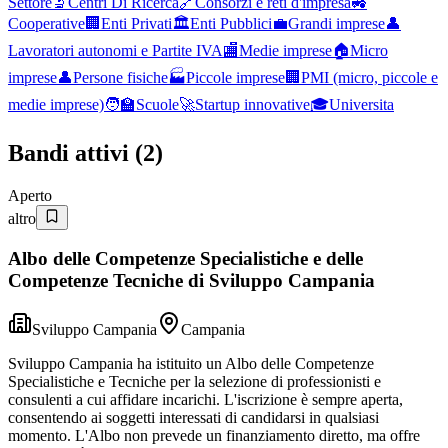
Settore
🔬
Centri Di Ricerca
🔗
Consorzi e reti d'impresa
🚜
Cooperative
🏢
Enti Privati
🏛️
Enti Pubblici
💼
Grandi imprese
👤
Lavoratori autonomi e Partite IVA
🏬
Medie imprese
🏠
Micro
imprese
👤
Persone fisiche
🏭
Piccole imprese
🏢
PMI (micro, piccole e
medie imprese)
🧑‍🏫
Scuole
🚀
Startup innovative
🎓
Universita
Bandi attivi (
2
)
Aperto
altro
Albo delle Competenze Specialistiche e delle
Competenze Tecniche di Sviluppo Campania
Sviluppo Campania
Campania
Sviluppo Campania ha istituito un Albo delle Competenze
Specialistiche e Tecniche per la selezione di professionisti e
consulenti a cui affidare incarichi. L'iscrizione è sempre aperta,
consentendo ai soggetti interessati di candidarsi in qualsiasi
momento. L'Albo non prevede un finanziamento diretto, ma offre