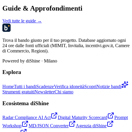
Guide & Approfondimenti
Vedi tutte le guide →
Trova il bando giusto per il tuo progetto. Database aggiornato ogni
24 ore dalle fonti ufficiali (MIMIT, Invitalia, incentivi.gov.it, Camere
di Commercio, Regioni).
Powered by
diShine
· Milano
Esplora
Home
Tutti i bandi
Scadenze
Verifica idoneità
Scopri
Notizie bandi
Strumenti gratuiti
Newsletter
Chi siamo
Ecosistema diShine
Radar Compliance AI Act
Digital Maturity Scorecard
Prompt
Workshop
MD/JSON Converter
Agenzia diShine