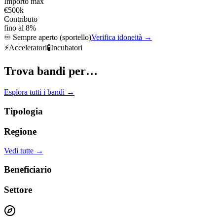
Importo max
€500k
Contributo
fino al 8%
♾️
Sempre aperto (sportello)
Verifica idoneità →
⚡
Acceleratori
🧪
Incubatori
Trova bandi per…
Esplora tutti i bandi →
Tipologia
Regione
Vedi tutte →
Beneficiario
Settore