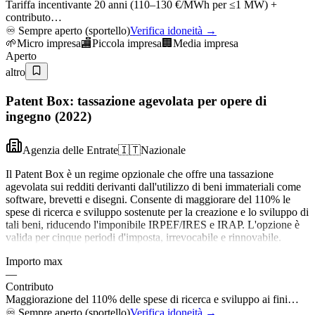
Tariffa incentivante 20 anni (110–130 €/MWh per ≤1 MW) +
contributo…
♾️
Sempre aperto (sportello)
Verifica idoneità →
🌱
Micro impresa
🏬
Piccola impresa
🏢
Media impresa
Aperto
altro
Patent Box: tassazione agevolata per opere di
ingegno (2022)
Agenzia delle Entrate
🇮🇹
Nazionale
Il Patent Box è un regime opzionale che offre una tassazione
agevolata sui redditi derivanti dall'utilizzo di beni immateriali come
software, brevetti e disegni. Consente di maggiorare del 110% le
spese di ricerca e sviluppo sostenute per la creazione e lo sviluppo di
tali beni, riducendo l'imponibile IRPEF/IRES e IRAP. L'opzione è
valida per cinque periodi d'imposta, irrevocabile e rinnovabile.
Importo max
—
Contributo
Maggiorazione del 110% delle spese di ricerca e sviluppo ai fini…
♾️
Sempre aperto (sportello)
Verifica idoneità →