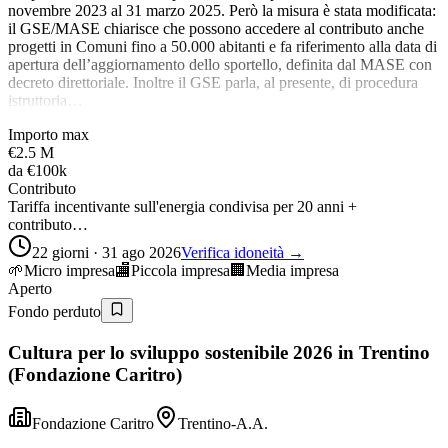
novembre 2023 al 31 marzo 2025. Però la misura è stata modificata:
il GSE/MASE chiarisce che possono accedere al contributo anche
progetti in Comuni fino a 50.000 abitanti e fa riferimento alla data di
apertura dell’aggiornamento dello sportello, definita dal MASE con
decreto direttoriale. Inoltre il GSE parla, al presente, di procedura
istruttoria…
Importo max
€2.5 M
da
€100k
Contributo
Tariffa incentivante sull'energia condivisa per 20 anni +
contributo…
22 giorni · 31 ago 2026
Verifica idoneità →
🌱
Micro impresa
🏬
Piccola impresa
🏢
Media impresa
Aperto
Fondo perduto
Cultura per lo sviluppo sostenibile 2026 in Trentino
(Fondazione Caritro)
Fondazione Caritro
Trentino-A.A.