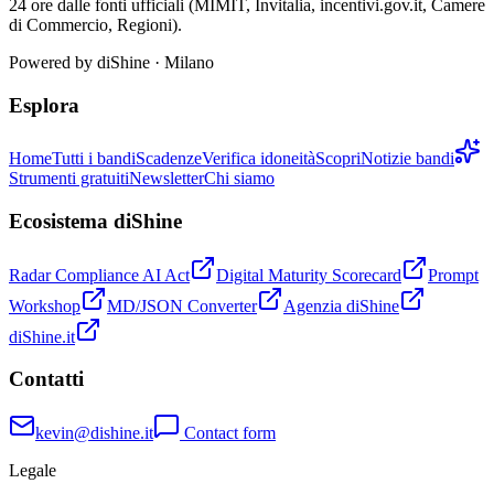
24 ore dalle fonti ufficiali (MIMIT, Invitalia, incentivi.gov.it, Camere
di Commercio, Regioni).
Powered by
diShine
· Milano
Esplora
Home
Tutti i bandi
Scadenze
Verifica idoneità
Scopri
Notizie bandi
Strumenti gratuiti
Newsletter
Chi siamo
Ecosistema diShine
Radar Compliance AI Act
Digital Maturity Scorecard
Prompt
Workshop
MD/JSON Converter
Agenzia diShine
diShine.it
Contatti
kevin@dishine.it
Contact form
Legale