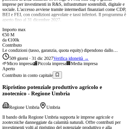
imprese per investimenti in R&S, infrastrutture sostenibili, digitale e
sociale. L'accesso avviene tramite intermediari finanziari come CDP,
BEI e FEI, con condizioni agevolate e tassi inferiori. Il programma è
aperto fino al 31 dicembre 2027.
Importo max
€50 M
da
€100k
Contributo
Le condizioni (tasso, garanzia, quota equity) dipendono dallo…
509 giorni · 31 dic 2027
Verifica idoneità →
🌱
Micro impresa
🏬
Piccola impresa
🏢
Media impresa
Aperto
Contributo in conto capitale
Ripristino potenziale produttivo agricolo e
zootecnico - Regione Umbria
Regione Umbria
Umbria
Il bando della Regione Umbria supporta le imprese agricole e
zootecniche danneggiate da calamità naturali. Offre contributi per
investimenti volti al ripristino del potenziale produttivo e alla