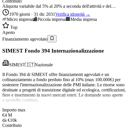
Contributo
Aliquota variabile dal 5% al 20% a seconda dell'attività e del…
1970 giorni · 31 dic 2031
Verifica idoneità →
🌱
Micro impresa
🏬
Piccola impresa
🏢
Media impresa
Top
Aperto
Finanziamento agevolato
SIMEST Fondo 394 Internazionalizzazione
SIMEST
🇮🇹
Nazionale
Il Fondo 394 di SIMEST offre finanziamenti agevolati e un
cofinanziamento a fondo perduto fino al 10% (max 100.000€) per
sostenere l'internazionalizzazione delle PMI italiane. Le risorse sono
destinate a progetti di transizione digitale ed ecologica, certificazioni,
fiere e inserimento in nuovi mercati esteri. Le domande sono aperte
a sportello continuo.
Importo max
€4 M
da
€10k
Contributo