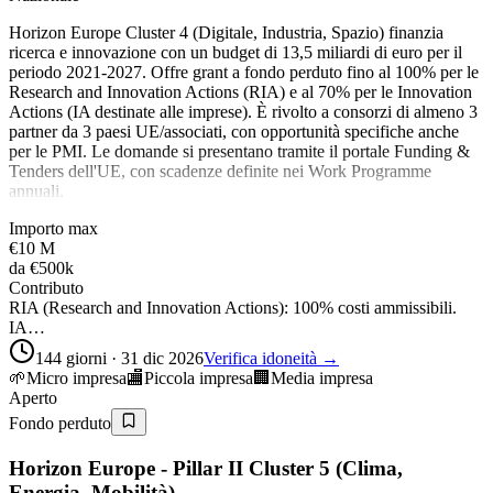
Horizon Europe Cluster 4 (Digitale, Industria, Spazio) finanzia
ricerca e innovazione con un budget di 13,5 miliardi di euro per il
periodo 2021-2027. Offre grant a fondo perduto fino al 100% per le
Research and Innovation Actions (RIA) e al 70% per le Innovation
Actions (IA destinate alle imprese). È rivolto a consorzi di almeno 3
partner da 3 paesi UE/associati, con opportunità specifiche anche
per le PMI. Le domande si presentano tramite il portale Funding &
Tenders dell'UE, con scadenze definite nei Work Programme
annuali.
Importo max
€10 M
da
€500k
Contributo
RIA (Research and Innovation Actions): 100% costi ammissibili.
IA…
144 giorni · 31 dic 2026
Verifica idoneità →
🌱
Micro impresa
🏬
Piccola impresa
🏢
Media impresa
Aperto
Fondo perduto
Horizon Europe - Pillar II Cluster 5 (Clima,
Energia, Mobilità)