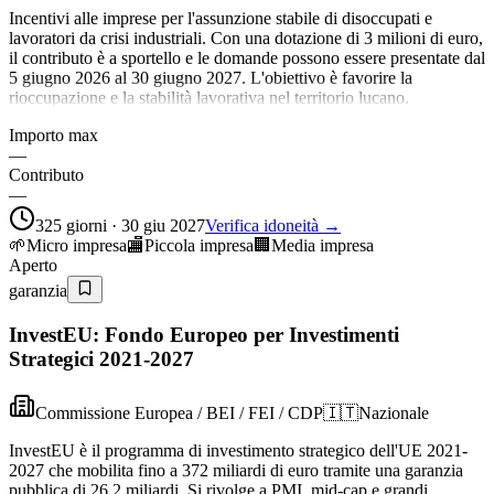
Incentivi alle imprese per l'assunzione stabile di disoccupati e
lavoratori da crisi industriali. Con una dotazione di 3 milioni di euro,
il contributo è a sportello e le domande possono essere presentate dal
5 giugno 2026 al 30 giugno 2027. L'obiettivo è favorire la
rioccupazione e la stabilità lavorativa nel territorio lucano.
Importo max
—
Contributo
—
325 giorni · 30 giu 2027
Verifica idoneità →
🌱
Micro impresa
🏬
Piccola impresa
🏢
Media impresa
Aperto
garanzia
InvestEU: Fondo Europeo per Investimenti
Strategici 2021-2027
Commissione Europea / BEI / FEI / CDP
🇮🇹
Nazionale
InvestEU è il programma di investimento strategico dell'UE 2021-
2027 che mobilita fino a 372 miliardi di euro tramite una garanzia
pubblica di 26,2 miliardi. Si rivolge a PMI, mid-cap e grandi