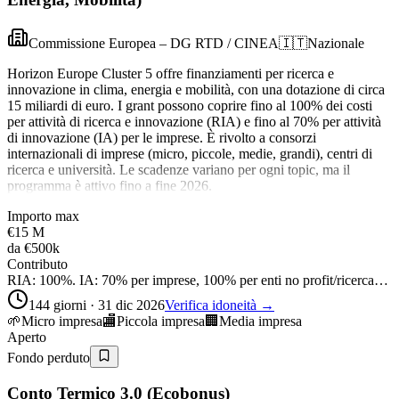
Commissione Europea – DG RTD / CINEA
🇮🇹
Nazionale
Horizon Europe Cluster 5 offre finanziamenti per ricerca e
innovazione in clima, energia e mobilità, con una dotazione di circa
15 miliardi di euro. I grant possono coprire fino al 100% dei costi
per attività di ricerca e innovazione (RIA) e fino al 70% per attività
di innovazione (IA) per le imprese. È rivolto a consorzi
internazionali di imprese (micro, piccole, medie, grandi), centri di
ricerca e università. Le scadenze variano per ogni topic, ma il
programma è attivo fino a fine 2026.
Importo max
€15 M
da
€500k
Contributo
RIA: 100%. IA: 70% per imprese, 100% per enti no profit/ricerca…
144 giorni · 31 dic 2026
Verifica idoneità →
🌱
Micro impresa
🏬
Piccola impresa
🏢
Media impresa
Aperto
Fondo perduto
Conto Termico 3.0 (Ecobonus)