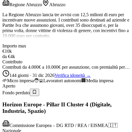
Regione Abruzzo
Abruzzo
La Regione Abruzzo lancia tre avvisi con 12,5 milioni di euro per
incentivare nuove assunzioni. I contributi sono destinati ad aziende e
Partite Iva che assumono giovani, over 35 disoccupati e, per la
prima volta, donne vittime di violenza di genere, con incentivi fino a
10.000 euro per contratto.
Importo max
€10k
da
€4k
Contributo
Contributi da 4.000€ a 10.000€ per assunzione, con premialità per…
144 giorni · 31 dic 2026
Verifica idoneità →
🌱
Micro impresa
🧑‍💻
Lavoratori autonomi
🏢
Media impresa
Aperto
Fondo perduto
Horizon Europe - Pillar II Cluster 4 (Digitale,
Industria, Spazio)
Commissione Europea – DG RTD / REA / EISMEA
🇮🇹
Nazionale