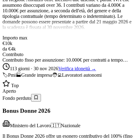
assumono disoccupati over 36. I contributi variano da 4.000€ a
10.000€ per assunzione, a seconda dell'età, del genere e della
tipologia contrattuale (tempo determinato o indeterminato). Le
domande possono essere presentate a partire dal 21 maggio 2026 e
la scadenza è fissata al 30 novembre 2026.
Importo max
€10k
da
€4k
Contributo
Contributo fisso per assunzione: 10.000€ per contratti a tempo…
113 giorni · 30 nov 2026
Verifica idoneità →
🏷️
Pmi
🏭
Grande impresa
🧑‍💻
Lavoratori autonomi
Top
Aperto
Fondo perduto
Bonus Donne 2026
Ministero del Lavoro
🇮🇹
Nazionale
Il Bonus Donne 2026 offre un esonero contributivo del 100% (fino