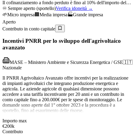
Il cofinanziamento a fondo perduto è fino al 10% dell'importo del…
♾️
Sempre aperto (sportello)
Verifica idoneità →
🌱
Micro impresa
🏢
Media impresa
🏭
Grande impresa
Aperto
Contributo in conto capitale
Incentivi PNRR per lo sviluppo dell'agrivoltaico
avanzato
MASE – Ministero Ambiente e Sicurezza Energetica / GSE
🇮🇹
Nazionale
Il PNRR Agrivoltaico Avanzato offre incentivi per la realizzazione
di impianti agrivoltaici che integrano produzione energetica e
agricola. Le aziende agricole di qualsiasi dimensione possono
accedere a una tariffa incentivante per 20 anni e un contributo in
conto capitale fino a 200.000€ per le spese di monitoraggio. Le
domande sono aperte dal 1° ottobre 2023 e la procedura è a
sportello, fino ad esaurimento delle risorse.
Importo max
€200k
Contributo