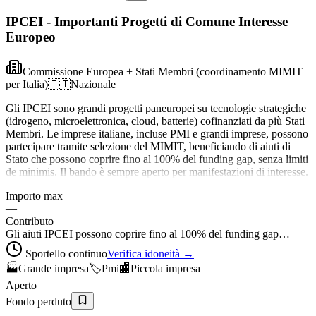
IPCEI - Importanti Progetti di Comune Interesse
Europeo
Commissione Europea + Stati Membri (coordinamento MIMIT
per Italia)
🇮🇹
Nazionale
Gli IPCEI sono grandi progetti paneuropei su tecnologie strategiche
(idrogeno, microelettronica, cloud, batterie) cofinanziati da più Stati
Membri. Le imprese italiane, incluse PMI e grandi imprese, possono
partecipare tramite selezione del MIMIT, beneficiando di aiuti di
Stato che possono coprire fino al 100% del funding gap, senza limiti
de minimis. Il bando è sempre aperto per manifestazioni di interesse.
Importo max
—
Contributo
Gli aiuti IPCEI possono coprire fino al 100% del funding gap…
Sportello continuo
Verifica idoneità →
🏭
Grande impresa
🏷️
Pmi
🏬
Piccola impresa
Aperto
Fondo perduto