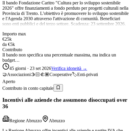
Il bando Fondazione Caritro "Cultura per lo sviluppo sostenibile
2026" offre finanziamenti a fondo perduto per progetti culturali nella
Provincia di Trento. L'obiettivo è promuovere lo sviluppo sostenibile
e l'Agenda 2030 attraverso l'attivazione di comunità. Beneficiari
sono enti pubblici e del terzo settore. Scadenza: 23 settembre 2026.
Importo max
€25k
da
€5k
Contributo
Il bando non specifica una percentuale massima, ma indica un
budget…
45 giorni · 23 set 2026
Verifica idoneità →
🤝
Associazioni
🫱🏻‍🫲🏽
Cooperative
🏷️
Enti-privati
Aperto
Contributo in conto capitale
Incentivi alle aziende che assumono disoccupati over
36
Regione Abruzzo
Abruzzo
La Regione Abruzzo offre incentivi alle aziende e partite IVA che