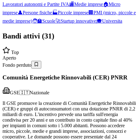
Lavoratori autonomi e Partite IVA
🏬
Medie imprese
🏠
Micro
imprese
👤
Persone fisiche
🏭
Piccole imprese
🏢
PMI (micro, piccole e
medie imprese)
🧑‍🏫
Scuole
🚀
Startup innovative
🎓
Universita
Bandi attivi (
31
)
Top
Aperto
Fondo perduto
Comunità Energetiche Rinnovabili (CER) PNRR
GSE
🇮🇹
Nazionale
Il GSE promuove la creazione di Comunità Energetiche Rinnovabili
(CER) e gruppi di autoconsumatori con una dotazione PNRR di 2,2
miliardi di euro. L'incentivo prevede una tariffa sull'energia
condivisa per 20 anni e un contributo in conto capitale fino al 40%
per impianti in comuni sotto i 5.000 abitanti. Possono accedere
micro, piccole, medie e grandi imprese, associazioni, consorzi e
cooperative. Le domande possono essere presentate dal 24