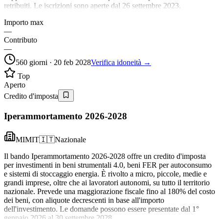
retribuiti. Le iscrizioni sono aperte dal 26 settembre 2023.
Importo max
—
Contributo
—
560 giorni · 20 feb 2028
Verifica idoneità →
Top
Aperto
Credito d'imposta
Iperammortamento 2026-2028
MIMIT
🇮🇹
Nazionale
Il bando Iperammortamento 2026-2028 offre un credito d'imposta
per investimenti in beni strumentali 4.0, beni FER per autoconsumo
e sistemi di stoccaggio energia. È rivolto a micro, piccole, medie e
grandi imprese, oltre che ai lavoratori autonomi, su tutto il territorio
nazionale. Prevede una maggiorazione fiscale fino al 180% del costo
dei beni, con aliquote decrescenti in base all'importo
dell'investimento. Le domande possono essere presentate dal 1°
gennaio 2026 al 30 settembre 2028.