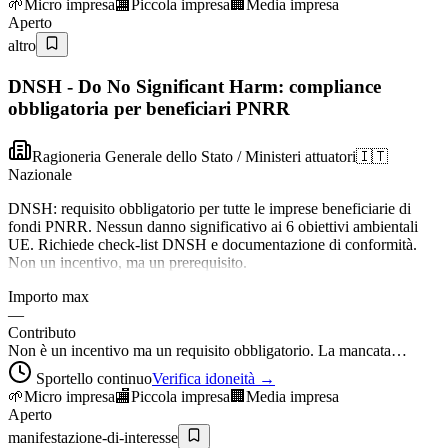
🌱
Micro impresa
🏬
Piccola impresa
🏢
Media impresa
Aperto
altro
DNSH - Do No Significant Harm: compliance
obbligatoria per beneficiari PNRR
Ragioneria Generale dello Stato / Ministeri attuatori
🇮🇹
Nazionale
DNSH: requisito obbligatorio per tutte le imprese beneficiarie di
fondi PNRR. Nessun danno significativo ai 6 obiettivi ambientali
UE. Richiede check-list DNSH e documentazione di conformità.
Non un incentivo, ma un prerequisito.
Importo max
—
Contributo
Non è un incentivo ma un requisito obbligatorio. La mancata…
Sportello continuo
Verifica idoneità →
🌱
Micro impresa
🏬
Piccola impresa
🏢
Media impresa
Aperto
manifestazione-di-interesse