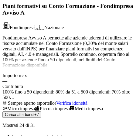
Piani formativi su Conto Formazione - Fondimpresa
Avviso A
Fondimpresa
🇮🇹
Nazionale
Fondimpresa Avviso A permette alle aziende aderenti di utilizzare le
risorse accumulate nel Conto Formazione (0,30% del monte salari
versato dall'INPS) per finanziare piani formativi su competenze
digitali, AI, 4.0 e manageriali. Sportello continuo, copertura fino al
100% per aziende fino a 50 dipendenti, nei limiti del Conto
Formazione disponibile.
Importo max
—
Contributo
100% fino a 50 dipendenti; 80% da 51 a 500 dipendenti; 70% oltre
500…
♾️
Sempre aperto (sportello)
Verifica idoneità →
🌱
Micro impresa
🏬
Piccola impresa
🏢
Media impresa
Carica altri bandi
+
7
Mostrati
24
di
31