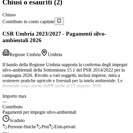
Chiusi o esauriti (
2
)
Chiuso
Contributo in conto capitale
CSR Umbria 2023/2027 - Pagamenti silvo-
ambientali 2026
Regione Umbria
Umbria
Il bando della Regione Umbria supporta la conferma degli impegni
silvo-ambientali della Sottomisura 15.1 del PSR 2014/2022 per la
campagna 2026. Rivolto a vari soggetti, inclusi imprese, mira a
sostenere pratiche agricole e forestali per la tutela ambientale. Le
domande sono aperte dall'8 aprile al 15 maggio 2026.
Importo max
—
Contributo
Pagamenti per impegni silvo-ambientali
Scaduto
🏷️
Persone-fisiche
🏷️
Pmi
🏷️
Enti-privati