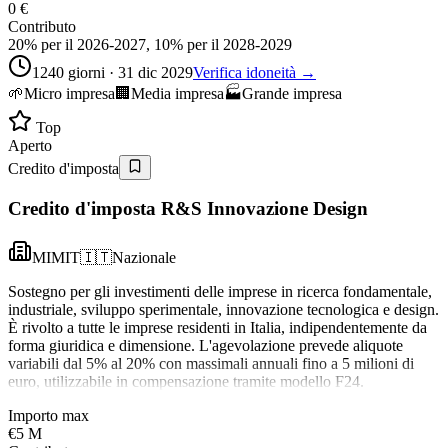
0 €
Contributo
20% per il 2026-2027, 10% per il 2028-2029
1240 giorni · 31 dic 2029
Verifica idoneità →
🌱
Micro impresa
🏢
Media impresa
🏭
Grande impresa
Top
Aperto
Credito d'imposta
Credito d'imposta R&S Innovazione Design
MIMIT
🇮🇹
Nazionale
Sostegno per gli investimenti delle imprese in ricerca fondamentale,
industriale, sviluppo sperimentale, innovazione tecnologica e design.
È rivolto a tutte le imprese residenti in Italia, indipendentemente da
forma giuridica e dimensione. L'agevolazione prevede aliquote
variabili dal 5% al 20% con massimali annuali fino a 5 milioni di
euro, utilizzabile in compensazione tramite modello F24.
Importo max
€5 M