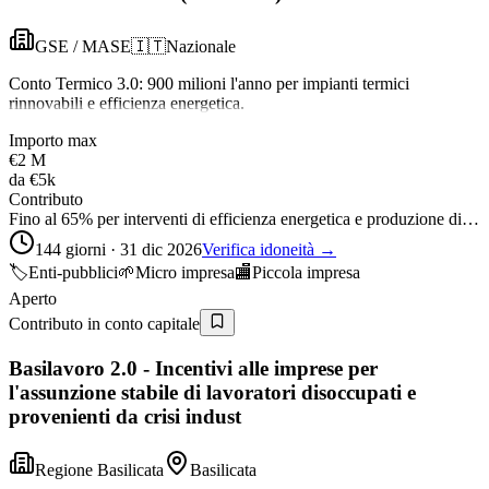
GSE / MASE
🇮🇹
Nazionale
Conto Termico 3.0: 900 milioni l'anno per impianti termici
rinnovabili e efficienza energetica.
Importo max
€2 M
da
€5k
Contributo
Fino al 65% per interventi di efficienza energetica e produzione di…
144 giorni · 31 dic 2026
Verifica idoneità →
🏷️
Enti-pubblici
🌱
Micro impresa
🏬
Piccola impresa
Aperto
Contributo in conto capitale
Basilavoro 2.0 - Incentivi alle imprese per
l'assunzione stabile di lavoratori disoccupati e
provenienti da crisi indust
Regione Basilicata
Basilicata