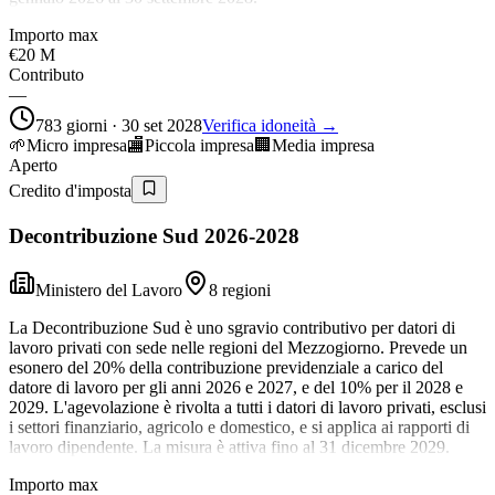
Importo max
€20 M
Contributo
—
783 giorni · 30 set 2028
Verifica idoneità →
🌱
Micro impresa
🏬
Piccola impresa
🏢
Media impresa
Aperto
Credito d'imposta
Decontribuzione Sud 2026-2028
Ministero del Lavoro
8 regioni
La Decontribuzione Sud è uno sgravio contributivo per datori di
lavoro privati con sede nelle regioni del Mezzogiorno. Prevede un
esonero del 20% della contribuzione previdenziale a carico del
datore di lavoro per gli anni 2026 e 2027, e del 10% per il 2028 e
2029. L'agevolazione è rivolta a tutti i datori di lavoro privati, esclusi
i settori finanziario, agricolo e domestico, e si applica ai rapporti di
lavoro dipendente. La misura è attiva fino al 31 dicembre 2029.
Importo max