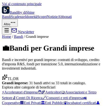
Vai al contenuto principale
Bandi
by diShine
Bandi
Scadenze
Idoneità
Scopri
Notizie
Abbonati
Altro
Newsletter
Home
/
Bandi
/
Grandi imprese
💼
Bandi per
Grandi imprese
Bandi e incentivi per grandi imprese: contratti di sviluppo, credito
d'imposta R&S, fondi per transizione 5.0, internazionalizzazione e
investimenti industriali.
TL;DR
Grandi imprese
:
31
bandi attivi su
33
totali in catalogo.
Esplora altre
categorie di beneficiari
⚡
Acceleratori d'impresa
🧑‍🌾
Agricoltori
🤝
Associazioni e Terzo
Settore
🔬
Centri Di Ricerca
🔗
Consorzi e reti d'impresa
🚜
Cooperative
🏢
Enti Privati
🏛️
Enti Pubblici
🧪
Incubatori certificati
👤