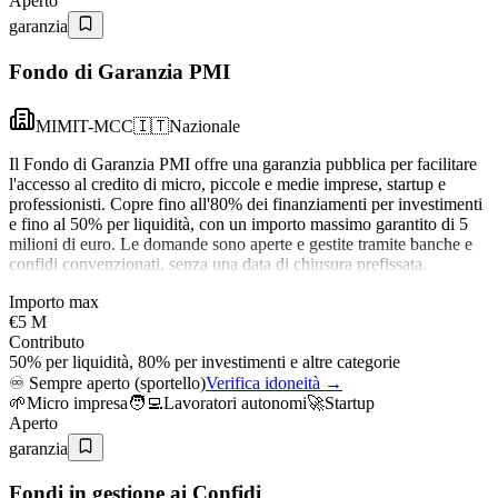
Aperto
garanzia
Fondo di Garanzia PMI
MIMIT-MCC
🇮🇹
Nazionale
Il Fondo di Garanzia PMI offre una garanzia pubblica per facilitare
l'accesso al credito di micro, piccole e medie imprese, startup e
professionisti. Copre fino all'80% dei finanziamenti per investimenti
e fino al 50% per liquidità, con un importo massimo garantito di 5
milioni di euro. Le domande sono aperte e gestite tramite banche e
confidi convenzionati, senza una data di chiusura prefissata.
Importo max
€5 M
Contributo
50% per liquidità, 80% per investimenti e altre categorie
♾️
Sempre aperto (sportello)
Verifica idoneità →
🌱
Micro impresa
🧑‍💻
Lavoratori autonomi
🚀
Startup
Aperto
garanzia
Fondi in gestione ai Confidi