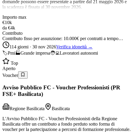
domande possono essere presentate a partire dal 21 maggio 2026 e
la scadenza è fissata al 30 novembre 2026.
Importo max
€10k
da
€4k
Contributo
Contributo fisso per assunzione: 10.000€ per contratti a tempo…
114 giorni · 30 nov 2026
Verifica idoneità →
🏷️
Pmi
🏭
Grande impresa
🧑‍💻
Lavoratori autonomi
Top
Aperto
Voucher
Avviso Pubblico FC - Voucher Professionisti (PR
FSE+ Basilicata)
Regione Basilicata
Basilicata
L'Avviso Pubblico FC - Voucher Professionisti della Regione
Basilicata offre un contributo a fondo perduto sotto forma di
voucher per la partecipazione a percorsi di formazione professionale.