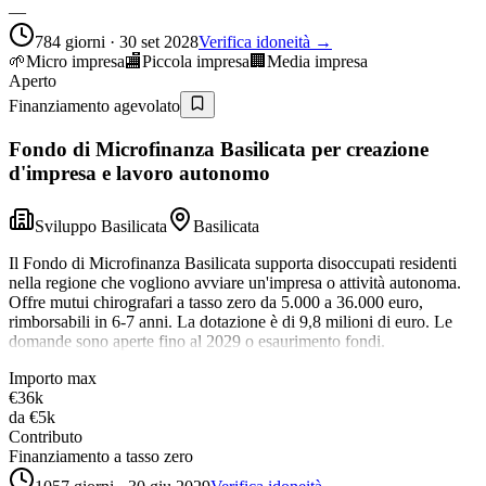
—
784 giorni · 30 set 2028
Verifica idoneità →
🌱
Micro impresa
🏬
Piccola impresa
🏢
Media impresa
Aperto
Finanziamento agevolato
Fondo di Microfinanza Basilicata per creazione
d'impresa e lavoro autonomo
Sviluppo Basilicata
Basilicata
Il Fondo di Microfinanza Basilicata supporta disoccupati residenti
nella regione che vogliono avviare un'impresa o attività autonoma.
Offre mutui chirografari a tasso zero da 5.000 a 36.000 euro,
rimborsabili in 6-7 anni. La dotazione è di 9,8 milioni di euro. Le
domande sono aperte fino al 2029 o esaurimento fondi.
Importo max
€36k
da
€5k
Contributo
Finanziamento a tasso zero