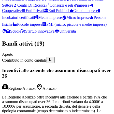
Settore
🔬
Centri Di Ricerca
🔗
Consorzi e reti d'impresa
🚜
Cooperative
🏢
Enti Privati
🏛️
Enti Pubblici
💼
Grandi imprese
🧪
Incubatori certificati
🏬
Medie imprese
🏠
Micro imprese
👤
Persone
fisiche
🏭
Piccole imprese
🏢
PMI (micro, piccole e medie imprese)
🧑‍🏫
Scuole
🚀
Startup innovative
🎓
Universita
Bandi attivi (
19
)
Aperto
Contributo in conto capitale
Incentivi alle aziende che assumono disoccupati over
36
Regione Abruzzo
Abruzzo
La Regione Abruzzo offre incentivi alle aziende e partite IVA che
assumono disoccupati over 36. I contributi variano da 4.000€ a
10.000€ per assunzione, a seconda dell'età, del genere e della
tipologia contrattuale (tempo determinato o indeterminato). Le