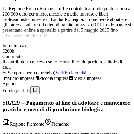
La Regione Emilia-Romagna offre contributi a fondo perduto fino a
200.000 euro per micro, piccole e medie imprese e liberi
professionisti con sede in Emilia-Romagna. L'obiettivo è abbattere
gli interessi sui prestiti ottenuti tramite provvista BEI. Le domande si
presentano online a sportello a partire dal 5 maggio 2025 fino
all'esaurimento dei fondi.
Importo max
€200k
Contributo
Il contributo è concesso sotto forma di fondo perduto, a titolo di
de…
♾️
Sempre aperto (sportello)
Verifica idoneità →
🌱
Micro impresa
🏬
Piccola impresa
🏢
Media impresa
Aperto
Fondo perduto
SRA29 – Pagamento al fine di adottare e mantenere
pratiche e metodi di produzione biologica
Regione Piemonte
Piemonte