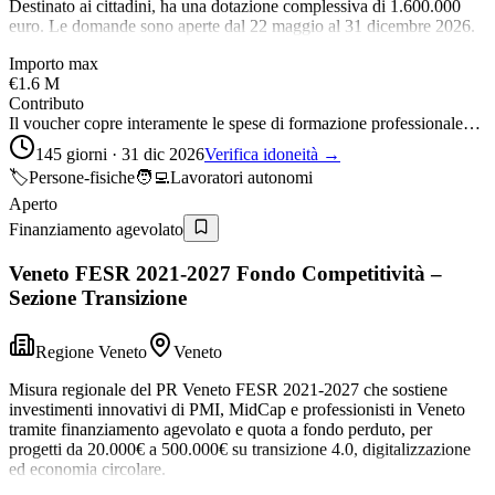
Destinato ai cittadini, ha una dotazione complessiva di 1.600.000
euro. Le domande sono aperte dal 22 maggio al 31 dicembre 2026.
Importo max
€1.6 M
Contributo
Il voucher copre interamente le spese di formazione professionale…
145 giorni · 31 dic 2026
Verifica idoneità →
🏷️
Persone-fisiche
🧑‍💻
Lavoratori autonomi
Aperto
Finanziamento agevolato
Veneto FESR 2021-2027 Fondo Competitività –
Sezione Transizione
Regione Veneto
Veneto
Misura regionale del PR Veneto FESR 2021-2027 che sostiene
investimenti innovativi di PMI, MidCap e professionisti in Veneto
tramite finanziamento agevolato e quota a fondo perduto, per
progetti da 20.000€ a 500.000€ su transizione 4.0, digitalizzazione
ed economia circolare.