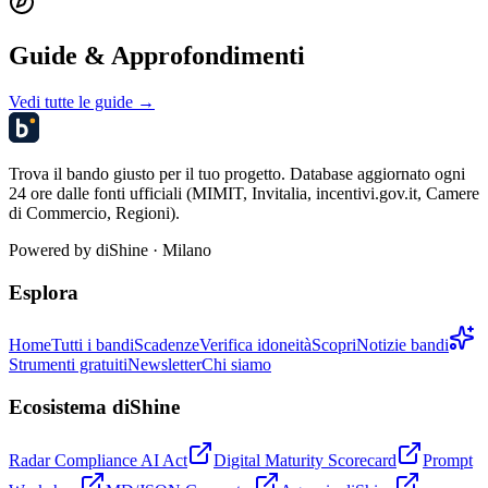
Guide & Approfondimenti
Vedi tutte le guide →
Trova il bando giusto per il tuo progetto. Database aggiornato ogni
24 ore dalle fonti ufficiali (MIMIT, Invitalia, incentivi.gov.it, Camere
di Commercio, Regioni).
Powered by
diShine
· Milano
Esplora
Home
Tutti i bandi
Scadenze
Verifica idoneità
Scopri
Notizie bandi
Strumenti gratuiti
Newsletter
Chi siamo
Ecosistema diShine
Radar Compliance AI Act
Digital Maturity Scorecard
Prompt