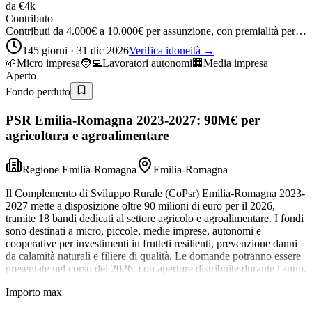
da
€4k
Contributo
Contributi da 4.000€ a 10.000€ per assunzione, con premialità per…
145 giorni · 31 dic 2026
Verifica idoneità →
🌱
Micro impresa
🧑‍💻
Lavoratori autonomi
🏢
Media impresa
Aperto
Fondo perduto
PSR Emilia-Romagna 2023-2027: 90M€ per
agricoltura e agroalimentare
Regione Emilia-Romagna
Emilia-Romagna
Il Complemento di Sviluppo Rurale (CoPsr) Emilia-Romagna 2023-
2027 mette a disposizione oltre 90 milioni di euro per il 2026,
tramite 18 bandi dedicati al settore agricolo e agroalimentare. I fondi
sono destinati a micro, piccole, medie imprese, autonomi e
cooperative per investimenti in frutteti resilienti, prevenzione danni
da calamità naturali e filiere di qualità. Le domande potranno essere
presentate nel corso del 2026, con aperture distribuite durante l'anno.
Importo max
—