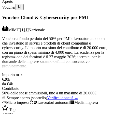
Aperto
Voucher
Voucher Cloud & Cybersecurity per PMI
MIMIT
🇮🇹
Nazionale
Voucher a fondo perduto del 50% per PMI e lavoratori autonomi
che investono in servizi e prodotti di cloud computing e
cybersecurity. L'importo massimo del contributo è di 20.000 euro,
con un piano di spesa minimo di 4.000 euro. La scadenza per la
registrazione dei fornitori è il 27 maggio 2026; i termini per le
domande delle imprese saranno definiti con successivo
provvedimento.
Importo max
€20k
da
€4k
Contributo
50% delle spese ammissibili, fino a un massimo di 20.000€
♾️
Sempre aperto (sportello)
Verifica idoneità →
🌱
Micro impresa
🧑‍💻
Lavoratori autonomi
🏢
Media impresa
Top