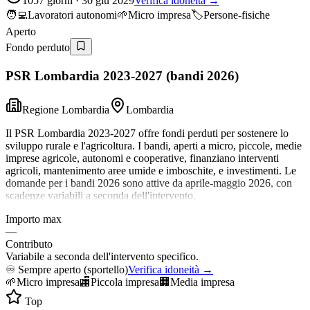
1057 giorni · 30 giu 2029
Verifica idoneità →
🧑‍💻
Lavoratori autonomi
🌱
Micro impresa
🏷️
Persone-fisiche
Aperto
Fondo perduto
PSR Lombardia 2023-2027 (bandi 2026)
Regione Lombardia
Lombardia
Il PSR Lombardia 2023-2027 offre fondi perduti per sostenere lo
sviluppo rurale e l'agricoltura. I bandi, aperti a micro, piccole, medie
imprese agricole, autonomi e cooperative, finanziano interventi
agricoli, mantenimento aree umide e imboschite, e investimenti. Le
domande per i bandi 2026 sono attive da aprile-maggio 2026, con
scadenze variabili a seconda dell'intervento.
Importo max
—
Contributo
Variabile a seconda dell'intervento specifico.
♾️
Sempre aperto (sportello)
Verifica idoneità →
🌱
Micro impresa
🏬
Piccola impresa
🏢
Media impresa
Top