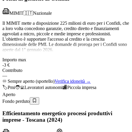
MIMIT
🇮🇹
Nazionale
Il MIMIT mette a disposizione 225 milioni di euro per i Confidi, che
a loro volta concedono garanzie, credito diretto e finanziamenti
agevolati a micro, piccole e medie imprese e professionisti.
L'obiettivo è supportare l'accesso al credito e la crescita
dimensionale delle PMI. Le domande di proroga per i Confidi sono
aperte dal 1° gennaio 2026.
Importo max
-3 €
Contributo
—
♾️
Sempre aperto (sportello)
Verifica idoneità →
🏷️
Pmi
🧑‍💻
Lavoratori autonomi
🏬
Piccola impresa
Aperto
Fondo perduto
Efficientamento energetico processi produttivi
imprese - Toscana (2024)