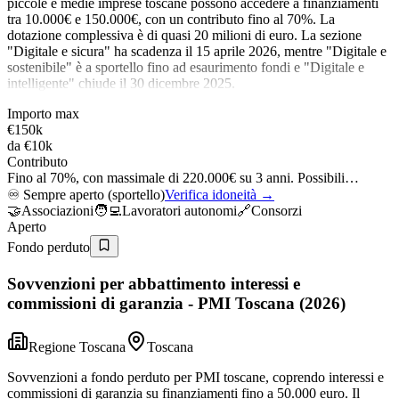
piccole e medie imprese toscane possono accedere a finanziamenti
tra 10.000€ e 150.000€, con un contributo fino al 70%. La
dotazione complessiva è di quasi 20 milioni di euro. La sezione
"Digitale e sicura" ha scadenza il 15 aprile 2026, mentre "Digitale e
sostenibile" è a sportello fino ad esaurimento fondi e "Digitale e
intelligente" chiude il 30 dicembre 2025.
Importo max
€150k
da
€10k
Contributo
Fino al 70%, con massimale di 220.000€ su 3 anni. Possibili…
♾️
Sempre aperto (sportello)
Verifica idoneità →
🤝
Associazioni
🧑‍💻
Lavoratori autonomi
🔗
Consorzi
Aperto
Fondo perduto
Sovvenzioni per abbattimento interessi e
commissioni di garanzia - PMI Toscana (2026)
Regione Toscana
Toscana
Sovvenzioni a fondo perduto per PMI toscane, coprendo interessi e
commissioni di garanzia su finanziamenti fino a 50.000 euro. Il