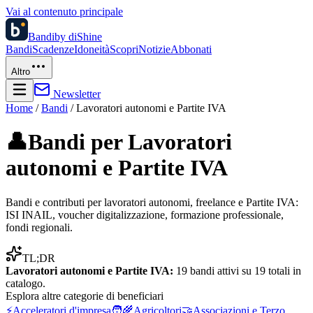
Vai al contenuto principale
Bandi
by diShine
Bandi
Scadenze
Idoneità
Scopri
Notizie
Abbonati
Altro
Newsletter
Home
/
Bandi
/
Lavoratori autonomi e Partite IVA
👤
Bandi per
Lavoratori
autonomi e Partite IVA
Bandi e contributi per lavoratori autonomi, freelance e Partite IVA:
ISI INAIL, voucher digitalizzazione, formazione professionale,
fondi regionali.
TL;DR
Lavoratori autonomi e Partite IVA
:
19
bandi attivi su
19
totali in
catalogo.
Esplora altre
categorie di beneficiari
⚡
Acceleratori d'impresa
🧑‍🌾
Agricoltori
🤝
Associazioni e Terzo