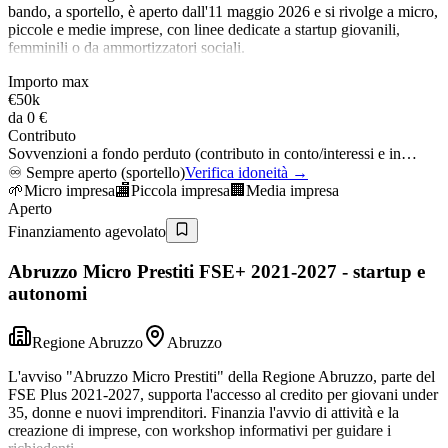
bando, a sportello, è aperto dall'11 maggio 2026 e si rivolge a micro,
piccole e medie imprese, con linee dedicate a startup giovanili,
femminili o da ammortizzatori sociali.
Importo max
€50k
da
0 €
Contributo
Sovvenzioni a fondo perduto (contributo in conto/interessi e in…
♾️
Sempre aperto (sportello)
Verifica idoneità →
🌱
Micro impresa
🏬
Piccola impresa
🏢
Media impresa
Aperto
Finanziamento agevolato
Abruzzo Micro Prestiti FSE+ 2021-2027 - startup e
autonomi
Regione Abruzzo
Abruzzo
L'avviso "Abruzzo Micro Prestiti" della Regione Abruzzo, parte del
FSE Plus 2021-2027, supporta l'accesso al credito per giovani under
35, donne e nuovi imprenditori. Finanzia l'avvio di attività e la
creazione di imprese, con workshop informativi per guidare i