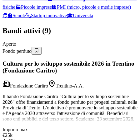
fisiche
🏭
Piccole imprese
🏢
PMI (micro, piccole e medie imprese)
🧑‍🏫
Scuole
🚀
Startup innovative
🎓
Universita
Bandi attivi (
9
)
Aperto
Fondo perduto
Cultura per lo sviluppo sostenibile 2026 in Trentino
(Fondazione Caritro)
Fondazione Caritro
Trentino-A.A.
Il bando Fondazione Caritro "Cultura per lo sviluppo sostenibile
2026" offre finanziamenti a fondo perduto per progetti culturali nella
Provincia di Trento. L'obiettivo è promuovere lo sviluppo sostenibile
e l'Agenda 2030 attraverso l'attivazione di comunità. Beneficiari
sono enti pubblici e del terzo settore. Scadenza: 23 settembre 2026.
Importo max
€25k