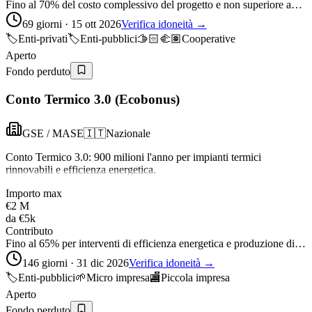
Fino al 70% del costo complessivo del progetto e non superiore a…
69 giorni · 15 ott 2026
Verifica idoneità →
🏷️
Enti-privati
🏷️
Enti-pubblici
🫱🏻‍🫲🏽
Cooperative
Aperto
Fondo perduto
Conto Termico 3.0 (Ecobonus)
GSE / MASE
🇮🇹
Nazionale
Conto Termico 3.0: 900 milioni l'anno per impianti termici
rinnovabili e efficienza energetica.
Importo max
€2 M
da
€5k
Contributo
Fino al 65% per interventi di efficienza energetica e produzione di…
146 giorni · 31 dic 2026
Verifica idoneità →
🏷️
Enti-pubblici
🌱
Micro impresa
🏬
Piccola impresa
Aperto
Fondo perduto