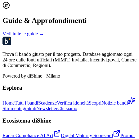
Guide & Approfondimenti
Vedi tutte le guide →
Trova il bando giusto per il tuo progetto. Database aggiornato ogni
24 ore dalle fonti ufficiali (MIMIT, Invitalia, incentivi.gov.it, Camere
di Commercio, Regioni).
Powered by
diShine
· Milano
Esplora
Home
Tutti i bandi
Scadenze
Verifica idoneità
Scopri
Notizie bandi
Strumenti gratuiti
Newsletter
Chi siamo
Ecosistema diShine
Radar Compliance AI Act
Digital Maturity Scorecard
Prompt