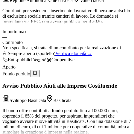
Regione Autonoma Valle d'Aosta
Valle Daosta
Contributi per sostenere l'inserimento lavorativo di persone a rischio
di esclusione sociale tramite cantieri di lavoro. Le domande si
presentano via PEC, con avviso pubblico per il 2026.
Importo max
—
Contributo
Non specificata, si tratta di un contributo per la realizzazione di…
♾️
Sempre aperto (sportello)
Verifica idoneità →
🏷️
Enti-pubblici
🫱🏻‍🫲🏽
Cooperative
Aperto
Fondo perduto
Avviso Pubblico Aiuti alle Imprese Costituende
Sviluppo Basilicata
Basilicata
Il bando offre contributi a fondo perduto fino a 100.000 euro,
coprendo il 65% del progetto, per aspiranti imprenditori che
vogliano avviare nuove attività in Basilicata. Con una dotazione di 7
milioni di euro, di cui 1 milione per cooperative di comunità, mira a
stimolare la creazione d'impresa nella regione.