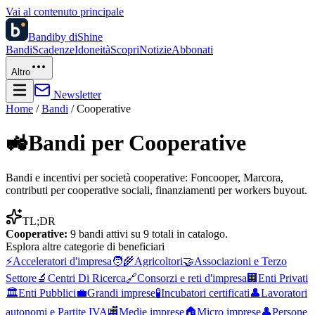
Vai al contenuto principale
Bandi
by diShine
Bandi
Scadenze
Idoneità
Scopri
Notizie
Abbonati
Altro
Newsletter
Home
/
Bandi
/
Cooperative
🚜
Bandi per
Cooperative
Bandi e incentivi per società cooperative: Foncooper, Marcora,
contributi per cooperative sociali, finanziamenti per workers buyout.
TL;DR
Cooperative
:
9
bandi attivi su
9
totali in catalogo.
Esplora altre
categorie di beneficiari
⚡
Acceleratori d'impresa
🧑‍🌾
Agricoltori
🤝
Associazioni e Terzo
Settore
🔬
Centri Di Ricerca
🔗
Consorzi e reti d'impresa
🏢
Enti Privati
🏛️
Enti Pubblici
💼
Grandi imprese
🧪
Incubatori certificati
👤
Lavoratori
autonomi e Partite IVA
🏬
Medie imprese
🏠
Micro imprese
👤
Persone