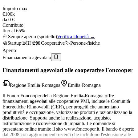
Importo max
€100k
da
0 €
Contributo
fino al 65%
♾️
Sempre aperto (sportello)
Verifica idoneità →
🚀
Startup
🫱🏻‍🫲🏽
Cooperative
🏷️
Persone-fisiche
Aperto
Finanziamento agevolato
Finanziamenti agevolati alle cooperative Foncooper
Regione Emilia-Romagna
Emilia-Romagna
Il Fondo Foncooper della Regione Emilia-Romagna offre
finanziamenti agevolati alle cooperative PMI, incluse le Comunità
Energetiche Rinnovabili (CER), per progetti che aumentano
produttività e occupazione, valorizzano prodotti e razionalizzano la
distribuzione. Supporta anche la realizzazione, acquisto,
ristrutturazione e riconversione di impianti. Le domande si
presentano online tramite il sito www.foncooper.it. Il bando è aperto
dal 2008 con aggiornamenti recenti che includono l'estensione alle