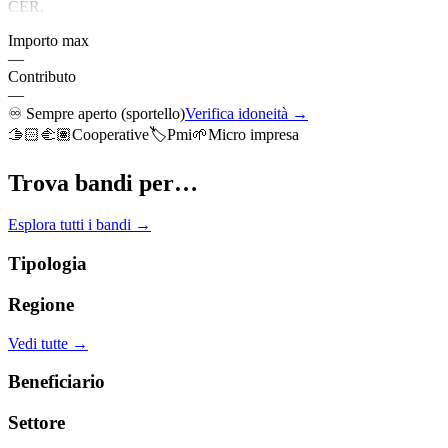
CER.
Importo max
—
Contributo
—
♾️
Sempre aperto (sportello)
Verifica idoneità →
🫱🏻‍🫲🏽
Cooperative
🏷️
Pmi
🌱
Micro impresa
Trova bandi per…
Esplora tutti i bandi →
Tipologia
Regione
Vedi tutte →
Beneficiario
Settore