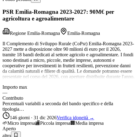
PSR Emilia-Romagna 2023-2027: 90M€ per
agricoltura e agroalimentare
Regione Emilia-Romagna
Emilia-Romagna
Il Complemento di Sviluppo Rurale (CoPsr) Emilia-Romagna 2023-
2027 mette a disposizione oltre 90 milioni di euro per il 2026,
tramite 18 bandi dedicati al settore agricolo e agroalimentare. I fondi
sono destinati a micro, piccole, medie imprese, autonomi e
cooperative per investimenti in frutteti resilienti, prevenzione danni
da calamità naturali e filiere di qualità. Le domande potranno essere
presentate nel corso del 2026, con aperture distribuite durante l'anno.
Importo max
—
Contributo
Percentuali variabili a seconda del bando specifico e della
tipologia…
146 giorni · 31 dic 2026
Verifica idoneità →
🌱
Micro impresa
🏬
Piccola impresa
🏢
Media impresa
Aperto
altro