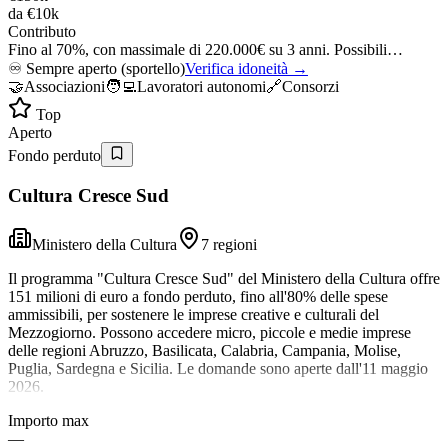
da
€10k
Contributo
Fino al 70%, con massimale di 220.000€ su 3 anni. Possibili…
♾️
Sempre aperto (sportello)
Verifica idoneità →
🤝
Associazioni
🧑‍💻
Lavoratori autonomi
🔗
Consorzi
Top
Aperto
Fondo perduto
Cultura Cresce Sud
Ministero della Cultura
7 regioni
Il programma "Cultura Cresce Sud" del Ministero della Cultura offre
151 milioni di euro a fondo perduto, fino all'80% delle spese
ammissibili, per sostenere le imprese creative e culturali del
Mezzogiorno. Possono accedere micro, piccole e medie imprese
delle regioni Abruzzo, Basilicata, Calabria, Campania, Molise,
Puglia, Sardegna e Sicilia. Le domande sono aperte dall'11 maggio
2026.
Importo max
—