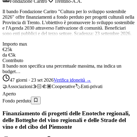
Fondazione Caritro
Trentino-A.A.
Il bando Fondazione Caritro "Cultura per lo sviluppo sostenibile
2026" offre finanziamenti a fondo perduto per progetti culturali nella
Provincia di Trento. L'obiettivo è promuovere lo sviluppo sostenibile
e l'Agenda 2030 attraverso l'attivazione di comunità. Beneficiari
sono enti pubblici e del terzo settore. Scadenza: 23 settembre 2026.
Importo max
€25k
da
€5k
Contributo
Il bando non specifica una percentuale massima, ma indica un
budget…
47 giorni · 23 set 2026
Verifica idoneità →
🤝
Associazioni
🫱🏻‍🫲🏽
Cooperative
🏷️
Enti-privati
Aperto
Fondo perduto
Finanziamento di progetti delle Enoteche regionali,
delle Botteghe del vino regionali e delle Strade del
vino e del cibo del Piemonte