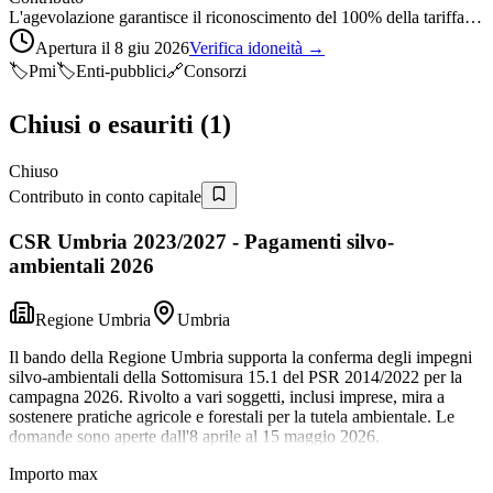
L'agevolazione garantisce il riconoscimento del 100% della tariffa…
Apertura il 8 giu 2026
Verifica idoneità →
🏷️
Pmi
🏷️
Enti-pubblici
🔗
Consorzi
Chiusi o esauriti (
1
)
Chiuso
Contributo in conto capitale
CSR Umbria 2023/2027 - Pagamenti silvo-
ambientali 2026
Regione Umbria
Umbria
Il bando della Regione Umbria supporta la conferma degli impegni
silvo-ambientali della Sottomisura 15.1 del PSR 2014/2022 per la
campagna 2026. Rivolto a vari soggetti, inclusi imprese, mira a
sostenere pratiche agricole e forestali per la tutela ambientale. Le
domande sono aperte dall'8 aprile al 15 maggio 2026.
Importo max