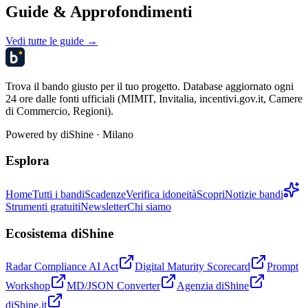
Guide & Approfondimenti
Vedi tutte le guide →
Trova il bando giusto per il tuo progetto. Database aggiornato ogni
24 ore dalle fonti ufficiali (MIMIT, Invitalia, incentivi.gov.it, Camere
di Commercio, Regioni).
Powered by
diShine
· Milano
Esplora
Home
Tutti i bandi
Scadenze
Verifica idoneità
Scopri
Notizie bandi
Strumenti gratuiti
Newsletter
Chi siamo
Ecosistema diShine
Radar Compliance AI Act
Digital Maturity Scorecard
Prompt
Workshop
MD/JSON Converter
Agenzia diShine
diShine.it