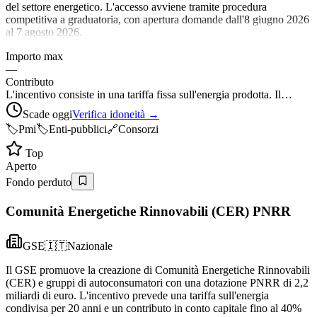
del settore energetico. L'accesso avviene tramite procedura
competitiva a graduatoria, con apertura domande dall'8 giugno 2026
al 7 agosto 2026.
Importo max
—
Contributo
L'incentivo consiste in una tariffa fissa sull'energia prodotta. Il…
Scade oggi
Verifica idoneità →
🏷️
Pmi
🏷️
Enti-pubblici
🔗
Consorzi
Top
Aperto
Fondo perduto
Comunità Energetiche Rinnovabili (CER) PNRR
GSE
🇮🇹
Nazionale
Il GSE promuove la creazione di Comunità Energetiche Rinnovabili
(CER) e gruppi di autoconsumatori con una dotazione PNRR di 2,2
miliardi di euro. L'incentivo prevede una tariffa sull'energia
condivisa per 20 anni e un contributo in conto capitale fino al 40%