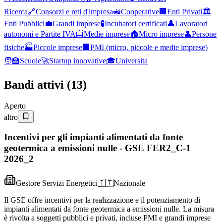
Ricerca
🔗
Consorzi e reti d'impresa
🚜
Cooperative
🏢
Enti Privati
🏛️
Enti Pubblici
💼
Grandi imprese
🧪
Incubatori certificati
👤
Lavoratori
autonomi e Partite IVA
🏬
Medie imprese
🏠
Micro imprese
👤
Persone
fisiche
🏭
Piccole imprese
🏢
PMI (micro, piccole e medie imprese)
🧑‍🏫
Scuole
🚀
Startup innovative
🎓
Universita
Bandi attivi (
13
)
Aperto
altro
Incentivi per gli impianti alimentati da fonte
geotermica a emissioni nulle - GSE FER2_C-1
2026_2
Gestore Servizi Energetici
🇮🇹
Nazionale
Il GSE offre incentivi per la realizzazione e il potenziamento di
impianti alimentati da fonte geotermica a emissioni nulle. La misura
è rivolta a soggetti pubblici e privati, incluse PMI e grandi imprese