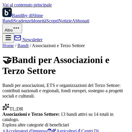
Vai al contenuto principale
Bandi
by diShine
Bandi
Scadenze
Idoneità
Scopri
Notizie
Abbonati
Altro
Newsletter
Home
/
Bandi
/
Associazioni e Terzo Settore
🤝
Bandi per
Associazioni e
Terzo Settore
Bandi per associazioni, ETS e organizzazioni del Terzo Settore:
contributi nazionali e regionali, fondi europei, sostegno a progetti
sociali e culturali.
TL;DR
Associazioni e Terzo Settore
:
13
bandi attivi su
14
totali in
catalogo.
Esplora altre
categorie di beneficiari
⚡
Acceleratori d'impresa
🧑‍🌾
Agricoltori
🔬
Centri Di