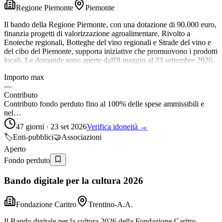
Regione Piemonte
Piemonte
Il bando della Regione Piemonte, con una dotazione di 90.000 euro,
finanzia progetti di valorizzazione agroalimentare. Rivolto a
Enoteche regionali, Botteghe del vino regionali e Strade del vino e
del cibo del Piemonte, supporta iniziative che promuovono i prodotti
locali. Le domande sono aperte dall'8 maggio al 23 settembre 2026.
Importo max
—
Contributo
Contributo fondo perduto fino al 100% delle spese ammissibili e
nel…
47 giorni · 23 set 2026
Verifica idoneità →
🏷️
Enti-pubblici
🤝
Associazioni
Aperto
Fondo perduto
Bando digitale per la cultura 2026
Fondazione Caritro
Trentino-A.A.
Il Bando digitale per la cultura 2026 della Fondazione Caritro