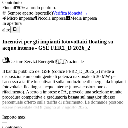
Contributo
Fino all'80% a fondo perduto.
♾️
Sempre aperto (sportello)
Verifica idoneità →
🌱
Micro impresa
🏬
Piccola impresa
🏢
Media impresa
In apertura
altro
Incentivi per gli impianti fotovoltaici floating su
acque interne - GSE FER2_D 2026_2
Gestore Servizi Energetici
🇮🇹
Nazionale
Il bando pubblico del GSE (codice FER2_D_2026_2) mette a
disposizione un contingente di potenza nazionale di 30 MW per
l'accesso a tariffe incentivanti sulla produzione di energia da impianti
fotovoltaici floating su acque interne (nuova costruzione o
rifacimento). Aperto a imprese e PA, prevede una selezione tramite
procedura competitiva a graduatoria basata sul maggior ribasso
percentuale offerto sulla tariffa di riferimento. Le domande possono
essere presentate dal 8 giugno al 7 agosto 2026.
Importo max
—
Contributo