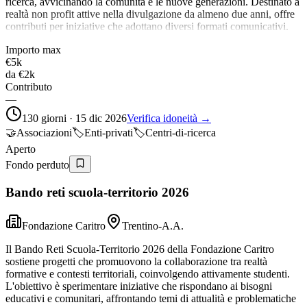
ricerca, avvicinando la comunità e le nuove generazioni. Destinato a
realtà non profit attive nella divulgazione da almeno due anni, offre
contributi per iniziative che adottano diversi formati comunicativi.
Importo max
€5k
da
€2k
Contributo
—
130 giorni · 15 dic 2026
Verifica idoneità →
🤝
Associazioni
🏷️
Enti-privati
🏷️
Centri-di-ricerca
Aperto
Fondo perduto
Bando reti scuola-territorio 2026
Fondazione Caritro
Trentino-A.A.
Il Bando Reti Scuola-Territorio 2026 della Fondazione Caritro
sostiene progetti che promuovono la collaborazione tra realtà
formative e contesti territoriali, coinvolgendo attivamente studenti.
L'obiettivo è sperimentare iniziative che rispondano ai bisogni
educativi e comunitari, affrontando temi di attualità e problematiche