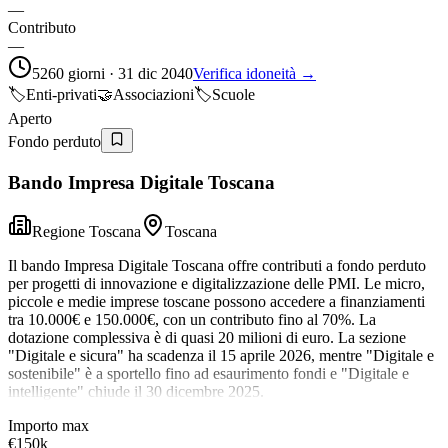
—
Contributo
—
5260 giorni · 31 dic 2040
Verifica idoneità →
🏷️
Enti-privati
🤝
Associazioni
🏷️
Scuole
Aperto
Fondo perduto
Bando Impresa Digitale Toscana
Regione Toscana
Toscana
Il bando Impresa Digitale Toscana offre contributi a fondo perduto
per progetti di innovazione e digitalizzazione delle PMI. Le micro,
piccole e medie imprese toscane possono accedere a finanziamenti
tra 10.000€ e 150.000€, con un contributo fino al 70%. La
dotazione complessiva è di quasi 20 milioni di euro. La sezione
"Digitale e sicura" ha scadenza il 15 aprile 2026, mentre "Digitale e
sostenibile" è a sportello fino ad esaurimento fondi e "Digitale e
intelligente" chiude il 30 dicembre 2025.
Importo max
€150k