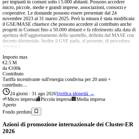
per impianti in comuni sotto i 5.000 abitanti. Possono accedere
micro, piccole, medie e grandi imprese, associazioni, consorzi e
cooperative. Le domande possono essere presentate dal 24
novembre 2023 al 31 marzo 2025. Però la misura è stata modificata:
il GSE/MASE chiarisce che possono accedere al contributo anche
progetti in Comuni fino a 50.000 abitanti e fa riferimento alla data di
apertura dell’aggiornamento dello sportello, definita dal MASE con
decreto direttoriale. Inoltre il GSE parla, al presente, di procedura
istruttoria…
Importo max
€2.5 M
da
€100k
Contributo
Tariffa incentivante sull'energia condivisa per 20 anni +
contributo…
24 giorni · 31 ago 2026
Verifica idoneità →
🌱
Micro impresa
🏬
Piccola impresa
🏢
Media impresa
Aperto
Fondo perduto
Azioni di promozione internazionale dei Cluster-ER
2026