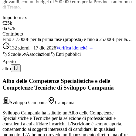
giovanili, con un budget di 500.000 euro per la Provincia autonoma
di Trento.
Importo max
€25k
da
€7k
Contributo
Fino a 7.000€ per la prima fase (proposta) e fino a 25.000€ per la…
132 giorni · 17 dic 2026
Verifica idoneità →
🏷️
Scuole
🤝
Associazioni
🏷️
Enti-pubblici
Aperto
altro
Albo delle Competenze Specialistiche e delle
Competenze Tecniche di Sviluppo Campania
Sviluppo Campania
Campania
Sviluppo Campania ha istituito un Albo delle Competenze
Specialistiche e Tecniche per la selezione di professionisti e
consulenti a cui affidare incarichi. L'iscrizione è sempre aperta,
consentendo ai soggetti interessati di candidarsi in qualsiasi
momento. L'Albo non prevede un finanziamento diretto, ma offre