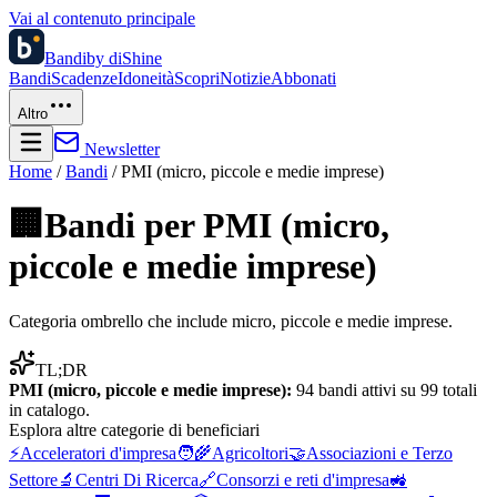
Vai al contenuto principale
Bandi
by diShine
Bandi
Scadenze
Idoneità
Scopri
Notizie
Abbonati
Altro
Newsletter
Home
/
Bandi
/
PMI (micro, piccole e medie imprese)
🏢
Bandi per
PMI (micro,
piccole e medie imprese)
Categoria ombrello che include micro, piccole e medie imprese.
TL;DR
PMI (micro, piccole e medie imprese)
:
94
bandi attivi su
99
totali
in catalogo.
Esplora altre
categorie di beneficiari
⚡
Acceleratori d'impresa
🧑‍🌾
Agricoltori
🤝
Associazioni e Terzo
Settore
🔬
Centri Di Ricerca
🔗
Consorzi e reti d'impresa
🚜