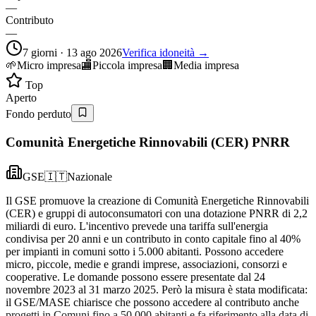
—
Contributo
—
7 giorni · 13 ago 2026
Verifica idoneità →
🌱
Micro impresa
🏬
Piccola impresa
🏢
Media impresa
Top
Aperto
Fondo perduto
Comunità Energetiche Rinnovabili (CER) PNRR
GSE
🇮🇹
Nazionale
Il GSE promuove la creazione di Comunità Energetiche Rinnovabili
(CER) e gruppi di autoconsumatori con una dotazione PNRR di 2,2
miliardi di euro. L'incentivo prevede una tariffa sull'energia
condivisa per 20 anni e un contributo in conto capitale fino al 40%
per impianti in comuni sotto i 5.000 abitanti. Possono accedere
micro, piccole, medie e grandi imprese, associazioni, consorzi e
cooperative. Le domande possono essere presentate dal 24
novembre 2023 al 31 marzo 2025. Però la misura è stata modificata:
il GSE/MASE chiarisce che possono accedere al contributo anche
progetti in Comuni fino a 50.000 abitanti e fa riferimento alla data di