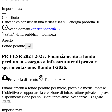
al 7 agosto 2026.
Importo max
—
Contributo
L'incentivo consiste in una tariffa fissa sull'energia prodotta. Il…
Scade domani
Verifica idoneità →
🏷️
Pmi
🏷️
Enti-pubblici
🔗
Consorzi
Aperto
Fondo perduto
PR FESR 2021-2027. Finanziamento a fondo
perduto in sostegno a infrastrutture di prova e
sperimentazione. Bando 1/2026.
Provincia di Trento
Trentino-A.A.
Finanziamenti a fondo perduto per micro, piccole e medie imprese.
L'obiettivo è supportare la creazione di infrastrutture private di prova
e sperimentazione per soluzioni innovative. Scadenza: 13 agosto
2026.
Importo max