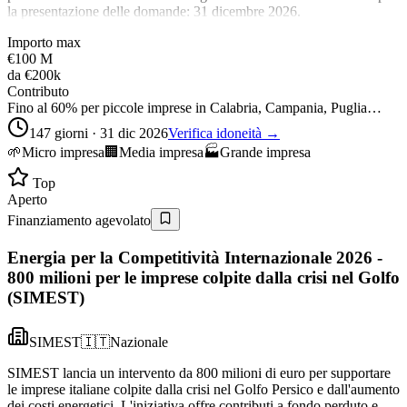
la presentazione delle domande: 31 dicembre 2026.
Importo max
€100 M
da
€200k
Contributo
Fino al 60% per piccole imprese in Calabria, Campania, Puglia…
147 giorni · 31 dic 2026
Verifica idoneità →
🌱
Micro impresa
🏢
Media impresa
🏭
Grande impresa
Top
Aperto
Finanziamento agevolato
Energia per la Competitività Internazionale 2026 -
800 milioni per le imprese colpite dalla crisi nel Golfo
(SIMEST)
SIMEST
🇮🇹
Nazionale
SIMEST lancia un intervento da 800 milioni di euro per supportare
le imprese italiane colpite dalla crisi nel Golfo Persico e dall'aumento
dei costi energetici. L'iniziativa offre contributi a fondo perduto e