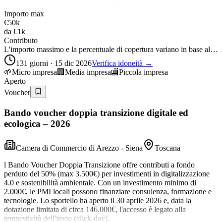
Importo max
€50k
da
€1k
Contributo
L'importo massimo e la percentuale di copertura variano in base al…
131 giorni · 15 dic 2026
Verifica idoneità →
🌱
Micro impresa
🏢
Media impresa
🏬
Piccola impresa
Aperto
Voucher
Bando voucher doppia transizione digitale ed
ecologica – 2026
Camera di Commercio di Arezzo - Siena
Toscana
l Bando Voucher Doppia Transizione offre contributi a fondo
perduto del 50% (max 3.500€) per investimenti in digitalizzazione
4.0 e sostenibilità ambientale. Con un investimento minimo di
2.000€, le PMI locali possono finanziare consulenza, formazione e
tecnologie. Lo sportello ha aperto il 30 aprile 2026 e, data la
dotazione limitata di circa 146.000€, l'accesso è legato alla
tempestività dell'invio (click-day).