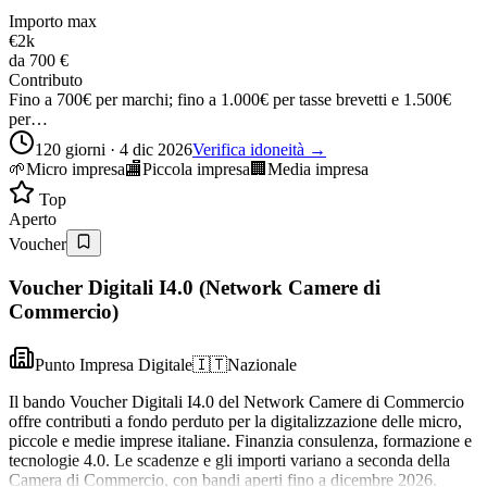
Importo max
€2k
da
700 €
Contributo
Fino a 700€ per marchi; fino a 1.000€ per tasse brevetti e 1.500€
per…
120 giorni · 4 dic 2026
Verifica idoneità →
🌱
Micro impresa
🏬
Piccola impresa
🏢
Media impresa
Top
Aperto
Voucher
Voucher Digitali I4.0 (Network Camere di
Commercio)
Punto Impresa Digitale
🇮🇹
Nazionale
Il bando Voucher Digitali I4.0 del Network Camere di Commercio
offre contributi a fondo perduto per la digitalizzazione delle micro,
piccole e medie imprese italiane. Finanzia consulenza, formazione e
tecnologie 4.0. Le scadenze e gli importi variano a seconda della
Camera di Commercio, con bandi aperti fino a dicembre 2026.