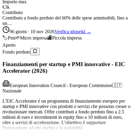
Importo max
€3k
Contributo
Contributo a fondo perduto del 60% delle spese ammissibili, fino a
un…
96 giorni · 10 nov 2026
Verifica idoneità →
🏷️
Pmi
🌱
Micro impresa
🏬
Piccola impresa
Aperto
Fondo perduto
Finanziamenti per startup e PMI innovative - EIC
Accelerator (2026)
European Innovation Council - European Commission
🇮🇹
Nazionale
L'EIC Accelerator è un programma di finanziamento europeo per
startup e PMI innovative con prodotti o servizi che possono creare o
rivoluzionare mercati. Offre contributi a fondo perduto fino a 2.5
milioni di euro e investimenti in equity fino a 10 milioni di euro,
oltre a servizi di accelerazione. L'obiettivo è supportare
l'innovazione ad alto rischio e la scalabilità.