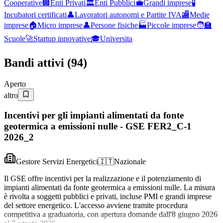
Cooperative
🏢
Enti Privati
🏛️
Enti Pubblici
💼
Grandi imprese
🧪
Incubatori certificati
👤
Lavoratori autonomi e Partite IVA
🏬
Medie
imprese
🏠
Micro imprese
👤
Persone fisiche
🏭
Piccole imprese
🧑‍🏫
Scuole
🚀
Startup innovative
🎓
Universita
Bandi attivi (
94
)
Aperto
altro
Incentivi per gli impianti alimentati da fonte
geotermica a emissioni nulle - GSE FER2_C-1
2026_2
Gestore Servizi Energetici
🇮🇹
Nazionale
Il GSE offre incentivi per la realizzazione e il potenziamento di
impianti alimentati da fonte geotermica a emissioni nulle. La misura
è rivolta a soggetti pubblici e privati, incluse PMI e grandi imprese
del settore energetico. L'accesso avviene tramite procedura
competitiva a graduatoria, con apertura domande dall'8 giugno 2026