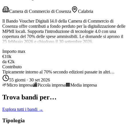
Camera di Commercio di Cosenza
Calabria
Il Bando Voucher Digitali I4.0 della Camera di Commercio di
Cosenza offre contributi a fondo perduto per la digitalizzazione delle
MPMI locali. Supporta l'introduzione di tecnologie 4.0 con una
copertura del 70% delle spese ammissibili. Le domande si aprono il
25 febbraio 2026 e chiudono il 30 settembre 2026.
Importo max
€10k
da
€2k
Contributo
Tipicamente intorno al 70% secondo edizioni passate in altri…
55 giorni · 30 set 2026
🌱
Micro impresa
🏬
Piccola impresa
🏢
Media impresa
Trova bandi per…
Esplora tutti i bandi →
Tipologia