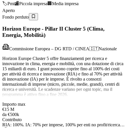
🏷️
Pmi
🏬
Piccola impresa
🏢
Media impresa
Aperto
Fondo perduto
Horizon Europe - Pillar II Cluster 5 (Clima,
Energia, Mobilità)
Commissione Europea – DG RTD / CINEA
🇮🇹
Nazionale
Horizon Europe Cluster 5 offre finanziamenti per ricerca e
innovazione in clima, energia e mobilità, con una dotazione di circa
15 miliardi di euro. I grant possono coprire fino al 100% dei costi
per attività di ricerca e innovazione (RIA) e fino al 70% per attività
di innovazione (IA) per le imprese. È rivolto a consorzi
internazionali di imprese (micro, piccole, medie, grandi), centri di
ricerca e università. Le scadenze variano per ogni topic, ma il
programma è attivo fino a fine 2026.
Importo max
€15 M
da
€500k
Contributo
RIA: 100%. IA: 70% per imprese, 100% per enti no profit/ricerca…