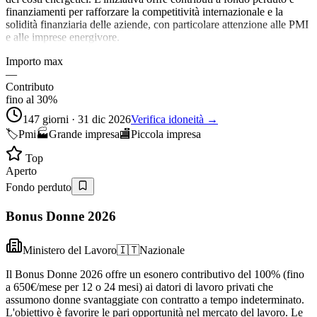
finanziamenti per rafforzare la competitività internazionale e la
solidità finanziaria delle aziende, con particolare attenzione alle PMI
e alle imprese energivore.
Importo max
—
Contributo
fino al 30%
147 giorni · 31 dic 2026
Verifica idoneità →
🏷️
Pmi
🏭
Grande impresa
🏬
Piccola impresa
Top
Aperto
Fondo perduto
Bonus Donne 2026
Ministero del Lavoro
🇮🇹
Nazionale
Il Bonus Donne 2026 offre un esonero contributivo del 100% (fino
a 650€/mese per 12 o 24 mesi) ai datori di lavoro privati che
assumono donne svantaggiate con contratto a tempo indeterminato.
L'obiettivo è favorire le pari opportunità nel mercato del lavoro. Le