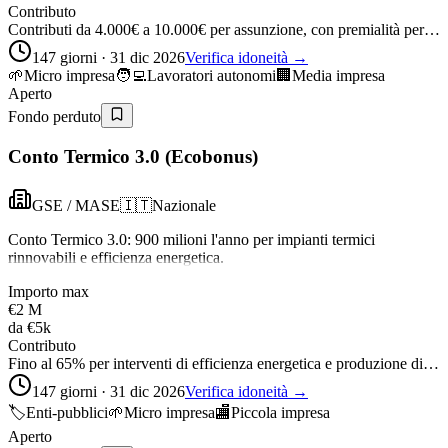
Contributo
Contributi da 4.000€ a 10.000€ per assunzione, con premialità per…
147 giorni · 31 dic 2026
Verifica idoneità →
🌱
Micro impresa
🧑‍💻
Lavoratori autonomi
🏢
Media impresa
Aperto
Fondo perduto
Conto Termico 3.0 (Ecobonus)
GSE / MASE
🇮🇹
Nazionale
Conto Termico 3.0: 900 milioni l'anno per impianti termici
rinnovabili e efficienza energetica.
Importo max
€2 M
da
€5k
Contributo
Fino al 65% per interventi di efficienza energetica e produzione di…
147 giorni · 31 dic 2026
Verifica idoneità →
🏷️
Enti-pubblici
🌱
Micro impresa
🏬
Piccola impresa
Aperto