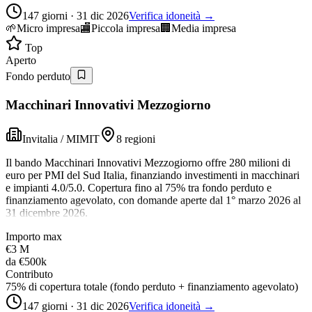
147 giorni · 31 dic 2026
Verifica idoneità →
🌱
Micro impresa
🏬
Piccola impresa
🏢
Media impresa
Top
Aperto
Fondo perduto
Macchinari Innovativi Mezzogiorno
Invitalia / MIMIT
8 regioni
Il bando Macchinari Innovativi Mezzogiorno offre 280 milioni di
euro per PMI del Sud Italia, finanziando investimenti in macchinari
e impianti 4.0/5.0. Copertura fino al 75% tra fondo perduto e
finanziamento agevolato, con domande aperte dal 1° marzo 2026 al
31 dicembre 2026.
Importo max
€3 M
da
€500k
Contributo
75% di copertura totale (fondo perduto + finanziamento agevolato)
147 giorni · 31 dic 2026
Verifica idoneità →