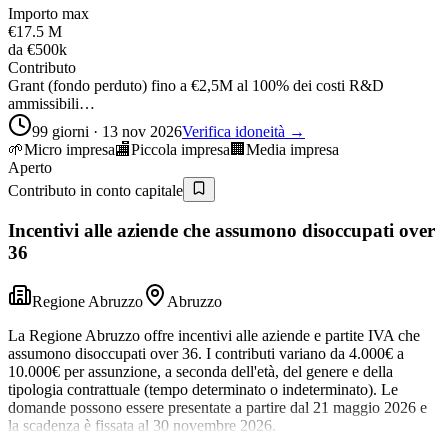
Importo max
€17.5 M
da
€500k
Contributo
Grant (fondo perduto) fino a €2,5M al 100% dei costi R&D
ammissibili…
99 giorni · 13 nov 2026
Verifica idoneità →
🌱
Micro impresa
🏬
Piccola impresa
🏢
Media impresa
Aperto
Contributo in conto capitale
Incentivi alle aziende che assumono disoccupati over
36
Regione Abruzzo
Abruzzo
La Regione Abruzzo offre incentivi alle aziende e partite IVA che
assumono disoccupati over 36. I contributi variano da 4.000€ a
10.000€ per assunzione, a seconda dell'età, del genere e della
tipologia contrattuale (tempo determinato o indeterminato). Le
domande possono essere presentate a partire dal 21 maggio 2026 e
la scadenza è fissata al 30 novembre 2026.