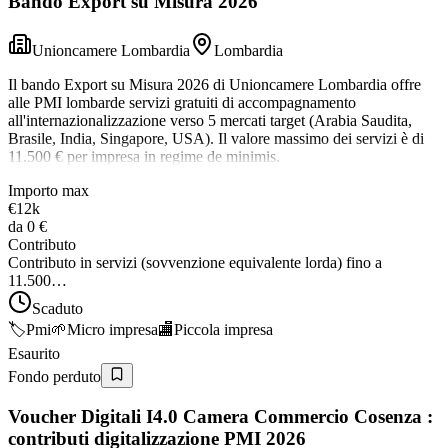
Bando Export su Misura 2026
Unioncamere Lombardia
Lombardia
Il bando Export su Misura 2026 di Unioncamere Lombardia offre
alle PMI lombarde servizi gratuiti di accompagnamento
all'internazionalizzazione verso 5 mercati target (Arabia Saudita,
Brasile, India, Singapore, USA). Il valore massimo dei servizi è di
11.500 € per impresa in regime de minimis.
Importo max
€12k
da
0 €
Contributo
Contributo in servizi (sovvenzione equivalente lorda) fino a
11.500…
Scaduto
🏷️
Pmi
🌱
Micro impresa
🏬
Piccola impresa
Esaurito
Fondo perduto
Voucher Digitali I4.0 Camera Commercio Cosenza :
contributi digitalizzazione PMI 2026