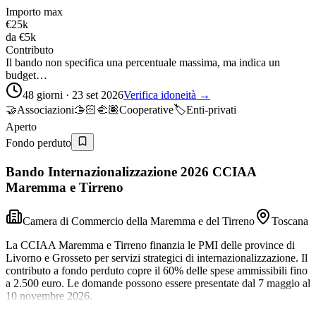
Importo max
€25k
da
€5k
Contributo
Il bando non specifica una percentuale massima, ma indica un
budget…
48 giorni · 23 set 2026
Verifica idoneità →
🤝
Associazioni
🫱🏻‍🫲🏽
Cooperative
🏷️
Enti-privati
Aperto
Fondo perduto
Bando Internazionalizzazione 2026 CCIAA
Maremma e Tirreno
Camera di Commercio della Maremma e del Tirreno
Toscana
La CCIAA Maremma e Tirreno finanzia le PMI delle province di
Livorno e Grosseto per servizi strategici di internazionalizzazione. Il
contributo a fondo perduto copre il 60% delle spese ammissibili fino
a 2.500 euro. Le domande possono essere presentate dal 7 maggio al
10 novembre 2026.