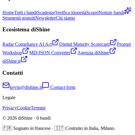
Home
Tutti i bandi
Scadenze
Verifica idoneità
Scopri
Notizie bandi
Strumenti gratuiti
Newsletter
Chi siamo
Ecosistema diShine
Radar Compliance AI Act
Digital Maturity Scorecard
Prompt
Workshop
MD/JSON Converter
Agenzia diShine
diShine.it
Contatti
kevin@dishine.it
Contact form
Legale
Privacy
Cookie
Termini
© 2026 diShine ·
0
bandi
🇫🇷 Sognato in francese · 🇮🇹 Costruito in Italia, Milano.