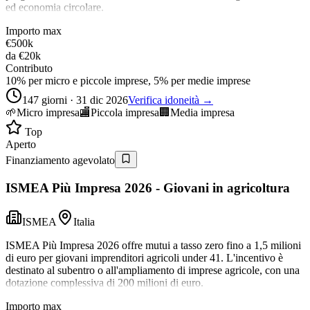
ed economia circolare.
Importo max
€500k
da
€20k
Contributo
10% per micro e piccole imprese, 5% per medie imprese
147 giorni · 31 dic 2026
Verifica idoneità →
🌱
Micro impresa
🏬
Piccola impresa
🏢
Media impresa
Top
Aperto
Finanziamento agevolato
ISMEA Più Impresa 2026 - Giovani in agricoltura
ISMEA
Italia
ISMEA Più Impresa 2026 offre mutui a tasso zero fino a 1,5 milioni
di euro per giovani imprenditori agricoli under 41. L'incentivo è
destinato al subentro o all'ampliamento di imprese agricole, con una
dotazione complessiva di 200 milioni di euro.
Importo max