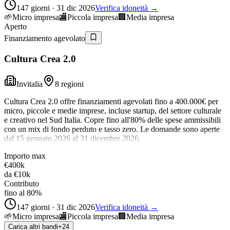
147 giorni · 31 dic 2026
Verifica idoneità →
🌱
Micro impresa
🏬
Piccola impresa
🏢
Media impresa
Aperto
Finanziamento agevolato
Cultura Crea 2.0
Invitalia
8 regioni
Cultura Crea 2.0 offre finanziamenti agevolati fino a 400.000€ per
micro, piccole e medie imprese, incluse startup, del settore culturale
e creativo nel Sud Italia. Copre fino all'80% delle spese ammissibili
con un mix di fondo perduto e tasso zero. Le domande sono aperte
dal 15 gennaio 2026 al 31 dicembre 2026.
Importo max
€400k
da
€10k
Contributo
fino al 80%
147 giorni · 31 dic 2026
Verifica idoneità →
🌱
Micro impresa
🏬
Piccola impresa
🏢
Media impresa
Carica altri bandi
+
24