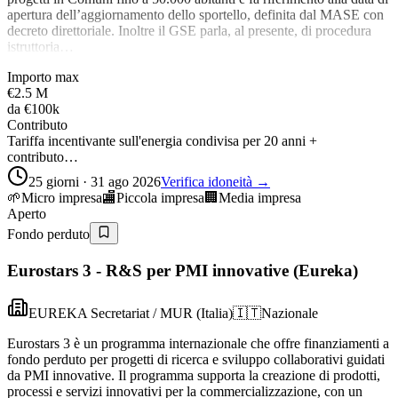
apertura dell’aggiornamento dello sportello, definita dal MASE con
decreto direttoriale. Inoltre il GSE parla, al presente, di procedura
istruttoria…
Importo max
€2.5 M
da
€100k
Contributo
Tariffa incentivante sull'energia condivisa per 20 anni +
contributo…
25 giorni · 31 ago 2026
Verifica idoneità →
🌱
Micro impresa
🏬
Piccola impresa
🏢
Media impresa
Aperto
Fondo perduto
Eurostars 3 - R&S per PMI innovative (Eureka)
EUREKA Secretariat / MUR (Italia)
🇮🇹
Nazionale
Eurostars 3 è un programma internazionale che offre finanziamenti a
fondo perduto per progetti di ricerca e sviluppo collaborativi guidati
da PMI innovative. Il programma supporta la creazione di prodotti,
processi e servizi innovativi per la commercializzazione, con un