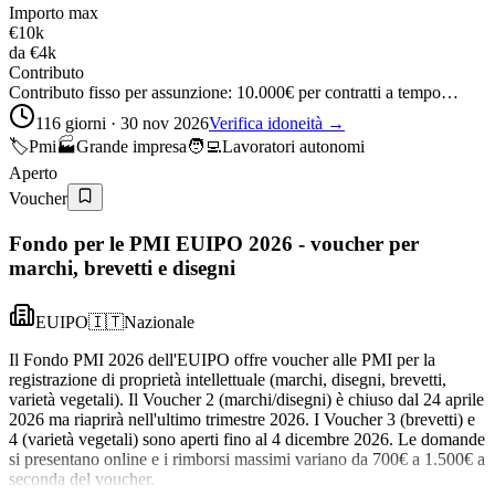
Importo max
€10k
da
€4k
Contributo
Contributo fisso per assunzione: 10.000€ per contratti a tempo…
116 giorni · 30 nov 2026
Verifica idoneità →
🏷️
Pmi
🏭
Grande impresa
🧑‍💻
Lavoratori autonomi
Aperto
Voucher
Fondo per le PMI EUIPO 2026 - voucher per
marchi, brevetti e disegni
EUIPO
🇮🇹
Nazionale
Il Fondo PMI 2026 dell'EUIPO offre voucher alle PMI per la
registrazione di proprietà intellettuale (marchi, disegni, brevetti,
varietà vegetali). Il Voucher 2 (marchi/disegni) è chiuso dal 24 aprile
2026 ma riaprirà nell'ultimo trimestre 2026. I Voucher 3 (brevetti) e
4 (varietà vegetali) sono aperti fino al 4 dicembre 2026. Le domande
si presentano online e i rimborsi massimi variano da 700€ a 1.500€ a
seconda del voucher.