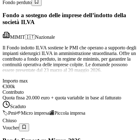
Fondo perduto
Fondo a sostegno delle imprese dell’indotto della
società ILVA
MIMIT
🇮🇹
Nazionale
Il Fondo indotto ILVA sostiene le PMI che operano a supporto degli
impianti siderurgici ILVA in amministrazione straordinaria. Offre un
contributo a fondo perduto, in regime de minimis, per garantire la
continuità operativa delle imprese colpite. Le domande possono
essere presentate dal 23 marzo al 20 maggio 2026.
Importo max
€300k
Contributo
Quota fissa 20.000 euro + quota variabile in base al fatturato
Scaduto
🏷️
Pmi
🌱
Micro impresa
🏬
Piccola impresa
Chiuso
Voucher