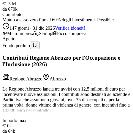
€1.5 M
da
€70k
Contributo
Mutuo a tasso zero fino al 60% degli investimenti. Possibile…
147 giorni · 31 dic 2026
Verifica idoneità →
🌱
Micro impresa
🚀
Startup
🏬
Piccola impresa
Aperto
Fondo perduto
Contributi Regione Abruzzo per l'Occupazione e
l'Inclusione (2026)
Regione Abruzzo
Abruzzo
La Regione Abruzzo lancia tre avvisi con 12,5 milioni di euro per
incentivare nuove assunzioni. I contributi sono destinati ad aziende e
Partite Iva che assumono giovani, over 35 disoccupati e, per la
prima volta, donne vittime di violenza di genere, con incentivi fino a
10.000 euro per contratto.
Importo max
€10k
da
€4k