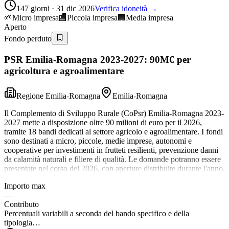
147 giorni · 31 dic 2026
Verifica idoneità →
🌱
Micro impresa
🏬
Piccola impresa
🏢
Media impresa
Aperto
Fondo perduto
PSR Emilia-Romagna 2023-2027: 90M€ per
agricoltura e agroalimentare
Regione Emilia-Romagna
Emilia-Romagna
Il Complemento di Sviluppo Rurale (CoPsr) Emilia-Romagna 2023-
2027 mette a disposizione oltre 90 milioni di euro per il 2026,
tramite 18 bandi dedicati al settore agricolo e agroalimentare. I fondi
sono destinati a micro, piccole, medie imprese, autonomi e
cooperative per investimenti in frutteti resilienti, prevenzione danni
da calamità naturali e filiere di qualità. Le domande potranno essere
presentate nel corso del 2026, con aperture distribuite durante l'anno.
Importo max
—
Contributo
Percentuali variabili a seconda del bando specifico e della
tipologia…