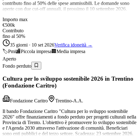
contributo fino al 50% delle spese ammissibili. Le domande sono
aperte con due cut-off annuali, il prossimo il 10 settembre 2026.
Importo max
€500k
Contributo
fino al 50%
35 giorni · 10 set 2026
Verifica idoneità →
🏷️
Pmi
🏬
Piccola impresa
🏢
Media impresa
Aperto
Fondo perduto
Cultura per lo sviluppo sostenibile 2026 in Trentino
(Fondazione Caritro)
Fondazione Caritro
Trentino-A.A.
Il bando Fondazione Caritro "Cultura per lo sviluppo sostenibile
2026" offre finanziamenti a fondo perduto per progetti culturali nella
Provincia di Trento. L'obiettivo è promuovere lo sviluppo sostenibile
e l'Agenda 2030 attraverso l'attivazione di comunità. Beneficiari
sono enti pubblici e del terzo settore. Scadenza: 23 settembre 2026.