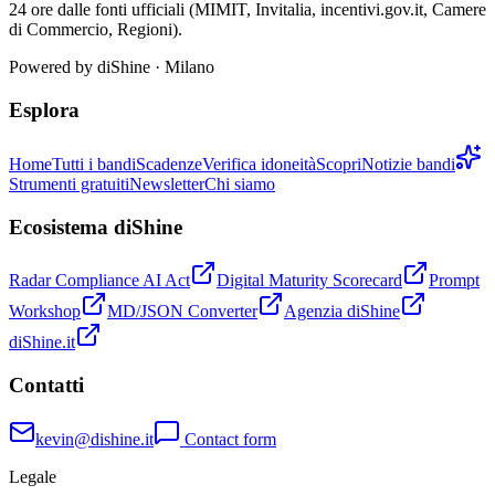
24 ore dalle fonti ufficiali (MIMIT, Invitalia, incentivi.gov.it, Camere
di Commercio, Regioni).
Powered by
diShine
· Milano
Esplora
Home
Tutti i bandi
Scadenze
Verifica idoneità
Scopri
Notizie bandi
Strumenti gratuiti
Newsletter
Chi siamo
Ecosistema diShine
Radar Compliance AI Act
Digital Maturity Scorecard
Prompt
Workshop
MD/JSON Converter
Agenzia diShine
diShine.it
Contatti
kevin@dishine.it
Contact form
Legale