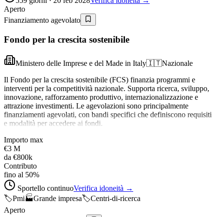
559 giorni · 20 feb 2028
Verifica idoneità →
Aperto
Finanziamento agevolato
Fondo per la crescita sostenibile
Ministero delle Imprese e del Made in Italy
🇮🇹
Nazionale
Il Fondo per la crescita sostenibile (FCS) finanzia programmi e
interventi per la competitività nazionale. Supporta ricerca, sviluppo,
innovazione, rafforzamento produttivo, internazionalizzazione e
attrazione investimenti. Le agevolazioni sono principalmente
finanziamenti agevolati, con bandi specifici che definiscono requisiti
e modalità per accedere ai fondi.
Importo max
€3 M
da
€800k
Contributo
fino al 50%
Sportello continuo
Verifica idoneità →
🏷️
Pmi
🏭
Grande impresa
🏷️
Centri-di-ricerca
Aperto