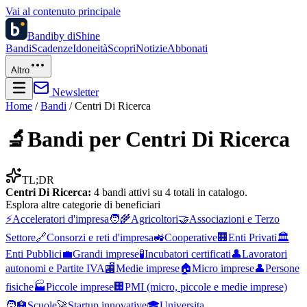
Vai al contenuto principale
Bandi
by diShine
Bandi
Scadenze
Idoneità
Scopri
Notizie
Abbonati
Altro
Newsletter
Home
/
Bandi
/
Centri Di Ricerca
🔬
Bandi per
Centri Di Ricerca
TL;DR
Centri Di Ricerca
:
4
bandi attivi su
4
totali in catalogo.
Esplora altre
categorie di beneficiari
⚡
Acceleratori d'impresa
🧑‍🌾
Agricoltori
🤝
Associazioni e Terzo
Settore
🔗
Consorzi e reti d'impresa
🚜
Cooperative
🏢
Enti Privati
🏛️
Enti Pubblici
💼
Grandi imprese
🧪
Incubatori certificati
👤
Lavoratori
autonomi e Partite IVA
🏬
Medie imprese
🏠
Micro imprese
👤
Persone
fisiche
🏭
Piccole imprese
🏢
PMI (micro, piccole e medie imprese)
🧑‍🏫
Scuole
🚀
Startup innovative
🎓
Universita