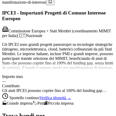
manifestazione-di-interesse
IPCEI - Importanti Progetti di Comune Interesse
Europeo
Commissione Europea + Stati Membri (coordinamento MIMIT
per Italia)
🇮🇹
Nazionale
Gli IPCEI sono grandi progetti paneuropei su tecnologie strategiche
(idrogeno, microelettronica, cloud, batterie) cofinanziati da più Stati
Membri. Le imprese italiane, incluse PMI e grandi imprese, possono
partecipare tramite selezione del MIMIT, beneficiando di aiuti di
Stato che possono coprire fino al 100% del funding gap, senza limiti
de minimis. Il bando è sempre aperto per manifestazioni di interesse.
Importo max
—
Contributo
Gli aiuti IPCEI possono coprire fino al 100% del funding gap…
Sportello continuo
Verifica idoneità →
🏭
Grande impresa
🏷️
Pmi
🏬
Piccola impresa
Trova bandi per…