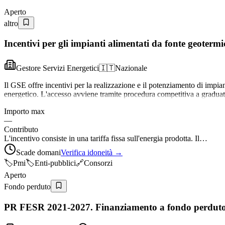
Aperto
altro
Incentivi per gli impianti alimentati da fonte geote
Gestore Servizi Energetici
🇮🇹
Nazionale
Il GSE offre incentivi per la realizzazione e il potenziamento di impian
energetico. L'accesso avviene tramite procedura competitiva a gradua
Importo max
—
Contributo
L'incentivo consiste in una tariffa fissa sull'energia prodotta. Il…
Scade domani
Verifica idoneità →
🏷️
Pmi
🏷️
Enti-pubblici
🔗
Consorzi
Aperto
Fondo perduto
PR FESR 2021-2027. Finanziamento a fondo perduto in