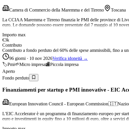
Camera di Commercio della Maremma e del Tirreno
Toscana
La CCIAA Maremma e Tirreno finanzia le PMI delle province di Livorno 
euro. Le domande possono essere presentate dal 7 maggio al 10 nov
Importo max
€3k
Contributo
Contributo a fondo perduto del 60% delle spese ammissibili, fino a 
96 giorni · 10 nov 2026
Verifica idoneità →
🏷️
Pmi
🌱
Micro impresa
🏬
Piccola impresa
Aperto
Fondo perduto
Finanziamenti per startup e PMI innovative - EIC Acc
European Innovation Council - European Commission
🇮🇹
Nazio
L'EIC Accelerator è un programma di finanziamento europeo per startup
euro e investimenti in equity fino a 10 milioni di euro, oltre a servizi d
Importo max