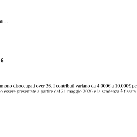
ili…
36
mono disoccupati over 36. I contributi variano da 4.000€ a 10.000€ per 
 essere presentate a partire dal 21 maggio 2026 e la scadenza è fissat