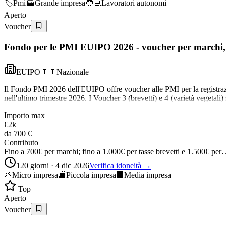
🏷️
Pmi
🏭
Grande impresa
🧑‍💻
Lavoratori autonomi
Aperto
Voucher
Fondo per le PMI EUIPO 2026 - voucher per marchi, b
EUIPO
🇮🇹
Nazionale
Il Fondo PMI 2026 dell'EUIPO offre voucher alle PMI per la registrazion
nell'ultimo trimestre 2026. I Voucher 3 (brevetti) e 4 (varietà vegeta
Importo max
€2k
da
700 €
Contributo
Fino a 700€ per marchi; fino a 1.000€ per tasse brevetti e 1.500€ pe
120 giorni · 4 dic 2026
Verifica idoneità →
🌱
Micro impresa
🏬
Piccola impresa
🏢
Media impresa
Top
Aperto
Voucher