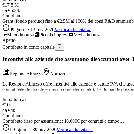
€17.5 M
da
€500k
Contributo
Grant (fondo perduto) fino a €2,5M al 100% dei costi R&D ammissib
99 giorni · 13 nov 2026
Verifica idoneità →
🌱
Micro impresa
🏬
Piccola impresa
🏢
Media impresa
Aperto
Contributo in conto capitale
Incentivi alle aziende che assumono disoccupati over 
Regione Abruzzo
Abruzzo
La Regione Abruzzo offre incentivi alle aziende e partite IVA che assu
contrattuale (tempo determinato o indeterminato). Le domande possono
Importo max
€10k
da
€4k
Contributo
Contributo fisso per assunzione: 10.000€ per contratti a tempo…
116 giorni · 30 nov 2026
Verifica idoneità →