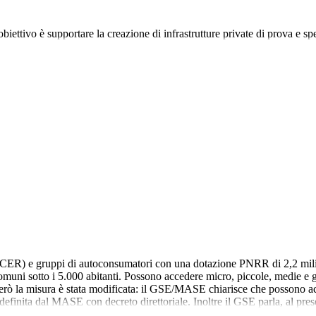
iettivo è supportare la creazione di infrastrutture private di prova e 
R) e gruppi di autoconsumatori con una dotazione PNRR di 2,2 miliardi
 comuni sotto i 5.000 abitanti. Possono accedere micro, piccole, medie e
ò la misura è stata modificata: il GSE/MASE chiarisce che possono acc
 definita dal MASE con decreto direttoriale. Inoltre il GSE parla, al pre