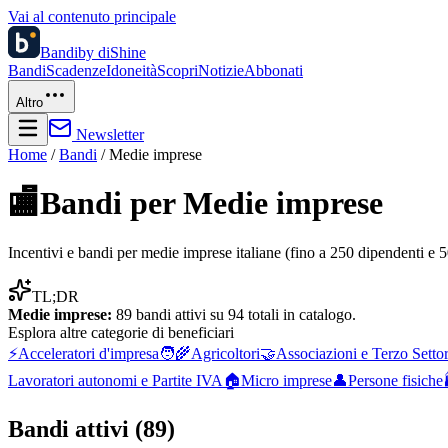
Vai al contenuto principale
Bandi
by diShine
Bandi
Scadenze
Idoneità
Scopri
Notizie
Abbonati
Altro
Newsletter
Home
/
Bandi
/
Medie imprese
🏬
Bandi per
Medie imprese
Incentivi e bandi per medie imprese italiane (fino a 250 dipendenti e 50
TL;DR
Medie imprese
:
89
bandi attivi su
94
totali in catalogo.
Esplora altre
categorie di beneficiari
⚡
Acceleratori d'impresa
🧑‍🌾
Agricoltori
🤝
Associazioni e Terzo Setto
Lavoratori autonomi e Partite IVA
🏠
Micro imprese
👤
Persone fisiche
Bandi attivi (
89
)