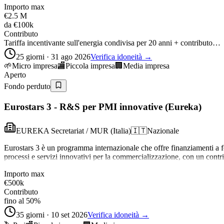
Importo max
€2.5 M
da
€100k
Contributo
Tariffa incentivante sull'energia condivisa per 20 anni + contributo…
25 giorni · 31 ago 2026
Verifica idoneità →
🌱
Micro impresa
🏬
Piccola impresa
🏢
Media impresa
Aperto
Fondo perduto
Eurostars 3 - R&S per PMI innovative (Eureka)
EUREKA Secretariat / MUR (Italia)
🇮🇹
Nazionale
Eurostars 3 è un programma internazionale che offre finanziamenti a fo
processi e servizi innovativi per la commercializzazione, con un contr
Importo max
€500k
Contributo
fino al 50%
35 giorni · 10 set 2026
Verifica idoneità →