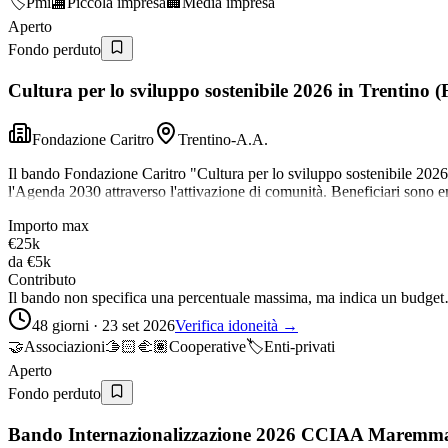
🏷️
Pmi
🏬
Piccola impresa
🏢
Media impresa
Aperto
Fondo perduto
Cultura per lo sviluppo sostenibile 2026 in Trentino 
Fondazione Caritro
Trentino-A.A.
Il bando Fondazione Caritro "Cultura per lo sviluppo sostenibile 2026"
l'Agenda 2030 attraverso l'attivazione di comunità. Beneficiari sono en
Importo max
€25k
da
€5k
Contributo
Il bando non specifica una percentuale massima, ma indica un budge
48 giorni · 23 set 2026
Verifica idoneità →
🤝
Associazioni
🫱🏻‍🫲🏽
Cooperative
🏷️
Enti-privati
Aperto
Fondo perduto
Bando Internazionalizzazione 2026 CCIAA Maremma