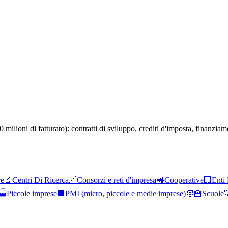
 milioni di fatturato): contratti di sviluppo, crediti d'imposta, finanzia
re
🔬
Centri Di Ricerca
🔗
Consorzi e reti d'impresa
🚜
Cooperative
🏢
Enti 
🏭
Piccole imprese
🏢
PMI (micro, piccole e medie imprese)
🧑‍🏫
Scuole
