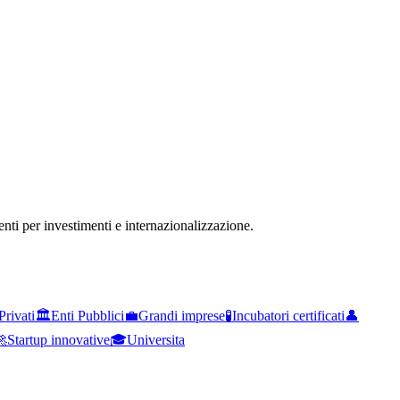
menti per investimenti e internazionalizzazione.
Privati
🏛️
Enti Pubblici
💼
Grandi imprese
🧪
Incubatori certificati
👤

Startup innovative
🎓
Universita