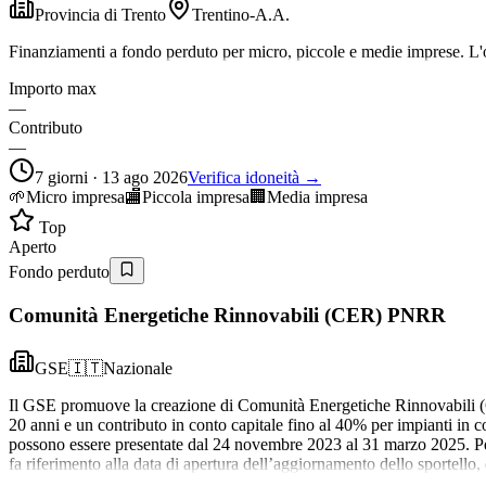
Provincia di Trento
Trentino-A.A.
Finanziamenti a fondo perduto per micro, piccole e medie imprese. L'ob
Importo max
—
Contributo
—
7 giorni · 13 ago 2026
Verifica idoneità →
🌱
Micro impresa
🏬
Piccola impresa
🏢
Media impresa
Top
Aperto
Fondo perduto
Comunità Energetiche Rinnovabili (CER) PNRR
GSE
🇮🇹
Nazionale
Il GSE promuove la creazione di Comunità Energetiche Rinnovabili (CE
20 anni e un contributo in conto capitale fino al 40% per impianti in
possono essere presentate dal 24 novembre 2023 al 31 marzo 2025. Per
fa riferimento alla data di apertura dell’aggiornamento dello sportello,