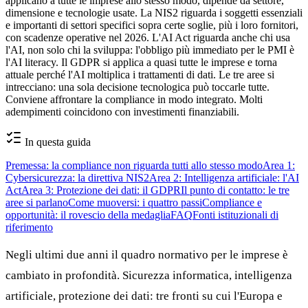
applicano a tutte le imprese allo stesso modo, dipende da settore,
dimensione e tecnologie usate. La NIS2 riguarda i soggetti essenziali
e importanti di settori specifici sopra certe soglie, più i loro fornitori,
con scadenze operative nel 2026. L'AI Act riguarda anche chi usa
l'AI, non solo chi la sviluppa: l'obbligo più immediato per le PMI è
l'AI literacy. Il GDPR si applica a quasi tutte le imprese e torna
attuale perché l'AI moltiplica i trattamenti di dati. Le tre aree si
intrecciano: una sola decisione tecnologica può toccarle tutte.
Conviene affrontare la compliance in modo integrato. Molti
adempimenti coincidono con investimenti finanziabili.
In questa guida
Premessa: la compliance non riguarda tutti allo stesso modo
Area 1:
Cybersicurezza: la direttiva NIS2
Area 2: Intelligenza artificiale: l'AI
Act
Area 3: Protezione dei dati: il GDPR
Il punto di contatto: le tre
aree si parlano
Come muoversi: i quattro passi
Compliance e
opportunità: il rovescio della medaglia
FAQ
Fonti istituzionali di
riferimento
Negli ultimi due anni il quadro normativo per le imprese è
cambiato in profondità. Sicurezza informatica, intelligenza
artificiale, protezione dei dati: tre fronti su cui l'Europa e