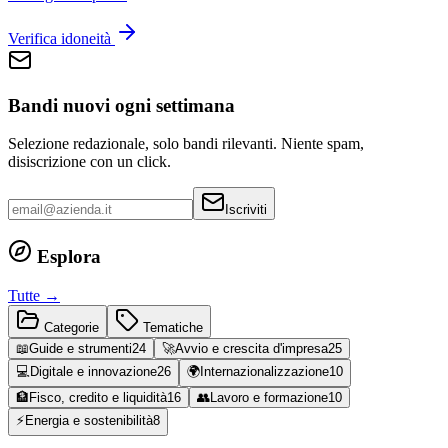
Verifica idoneità
Bandi nuovi ogni settimana
Selezione redazionale, solo bandi rilevanti. Niente spam,
disiscrizione con un click.
Iscriviti
Esplora
Tutte →
Categorie
Tematiche
📖
Guide e strumenti
24
🚀
Avvio e crescita d'impresa
25
💻
Digitale e innovazione
26
🌍
Internazionalizzazione
10
🏦
Fisco, credito e liquidità
16
👥
Lavoro e formazione
10
⚡
Energia e sostenibilità
8