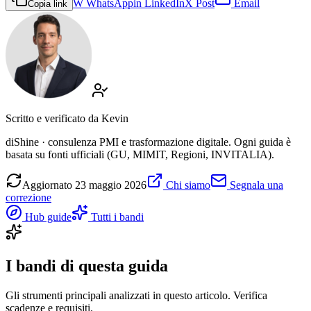
W
WhatsApp
in
LinkedIn
X
Post
Email
Copia link
Scritto e verificato da
Kevin
diShine · consulenza PMI e trasformazione digitale. Ogni guida è
basata su fonti ufficiali (GU, MIMIT, Regioni, INVITALIA).
Aggiornato
23 maggio 2026
Chi siamo
Segnala una
correzione
Hub guide
Tutti i bandi
I bandi di questa guida
Gli strumenti principali analizzati in questo articolo. Verifica
scadenze e requisiti.