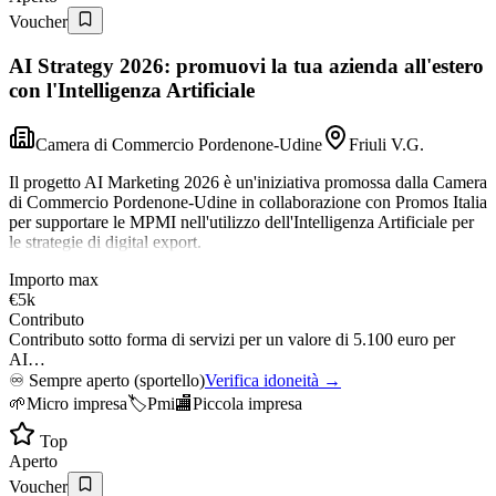
Voucher
AI Strategy 2026: promuovi la tua azienda all'estero
con l'Intelligenza Artificiale
Camera di Commercio Pordenone-Udine
Friuli V.G.
Il progetto AI Marketing 2026 è un'iniziativa promossa dalla Camera
di Commercio Pordenone-Udine in collaborazione con Promos Italia
per supportare le MPMI nell'utilizzo dell'Intelligenza Artificiale per
le strategie di digital export.
Importo max
€5k
Contributo
Contributo sotto forma di servizi per un valore di 5.100 euro per
AI…
♾️
Sempre aperto (sportello)
Verifica idoneità →
🌱
Micro impresa
🏷️
Pmi
🏬
Piccola impresa
Top
Aperto
Voucher