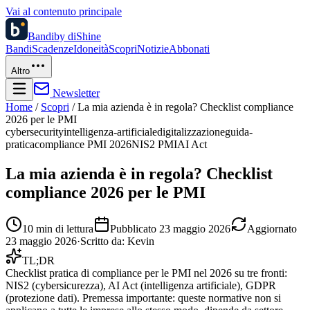
Vai al contenuto principale
Bandi
by diShine
Bandi
Scadenze
Idoneità
Scopri
Notizie
Abbonati
Altro
Newsletter
Home
/
Scopri
/
La mia azienda è in regola? Checklist compliance
2026 per le PMI
cybersecurity
intelligenza-artificiale
digitalizzazione
guida-
pratica
compliance PMI 2026
NIS2 PMI
AI Act
La mia azienda è in regola? Checklist
compliance 2026 per le PMI
10
min di lettura
Pubblicato
23 maggio 2026
Aggiornato
23 maggio 2026
·
Scritto da:
Kevin
TL;DR
Checklist pratica di compliance per le PMI nel 2026 su tre fronti:
NIS2 (cybersicurezza), AI Act (intelligenza artificiale), GDPR
(protezione dati). Premessa importante: queste normative non si