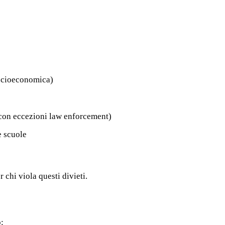
 socioeconomica)
(con eccezioni law enforcement)
e scuole
 chi viola questi divieti.
o: