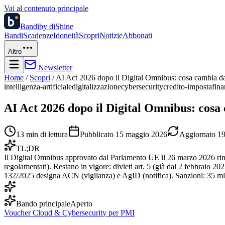
Vai al contenuto principale
Bandi
by diShine
Bandi
Scadenze
Idoneità
Scopri
Notizie
Abbonati
Altro
Newsletter
Home
/
Scopri
/
AI Act 2026 dopo il Digital Omnibus: cosa cambia da
intelligenza-artificiale
digitalizzazione
cybersecurity
credito-imposta
fina
AI Act 2026 dopo il Digital Omnibus: cosa
13
min di lettura
Pubblicato
15 maggio 2026
Aggiornato
19
TL;DR
Il Digital Omnibus approvato dal Parlamento UE il 26 marzo 2026 rinvia
regolamentati). Restano in vigore: divieti art. 5 (già dal 2 febbraio 2
132/2025 designa ACN (vigilanza) e AgID (notifica). Sanzioni: 35 mln
Bando principale
Aperto
Voucher Cloud & Cybersecurity per PMI