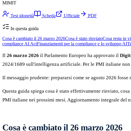
MIMIT
Test idoneità
Scheda
Ufficiale
PDF
In questa guida
Cosa è cambiato il 26 marzo 2026
Cosa è stato rinviato
Cosa resta in v
compliance AI Act
Finanziamenti per la compliance e lo sviluppo AI
Tr
Il
26 marzo 2026
il Parlamento Europeo ha approvato il
Digi
2024/1689 sull'intelligenza artificiale. Per le PMI italiane no
Il messaggio prudente: prepararsi come se agosto 2026 fosse re
Questa guida spiega cosa è stato effettivamente rinviato, cosa
PMI italiane nei prossimi mesi. Aggiornamento integrale del 
Cosa è cambiato il 26 marzo 2026