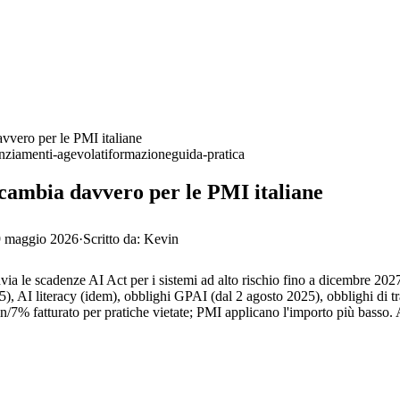
vvero per le PMI italiane
nziamenti-agevolati
formazione
guida-pratica
 cambia davvero per le PMI italiane
 maggio 2026
·
Scritto da:
Kevin
 le scadenze AI Act per i sistemi ad alto rischio fino a dicembre 2027 
025), AI literacy (idem), obblighi GPAI (dal 2 agosto 2025), obblighi di 
/7% fatturato per pratiche vietate; PMI applicano l'importo più basso