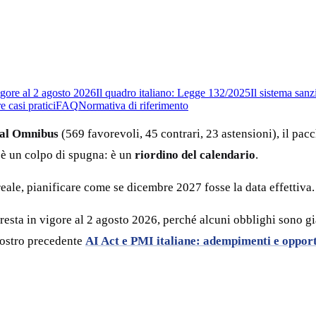
igore al 2 agosto 2026
Il quadro italiano: Legge 132/2025
Il sistema san
e casi pratici
FAQ
Normativa di riferimento
tal Omnibus
(569 favorevoli, 45 contrari, 23 astensioni), il pa
n è un colpo di spugna: è un
riordino del calendario
.
ale, pianificare come se dicembre 2027 fosse la data effettiva.
 resta in vigore al 2 agosto 2026, perché alcuni obblighi sono g
nostro precedente
AI Act e PMI italiane: adempimenti e oppor