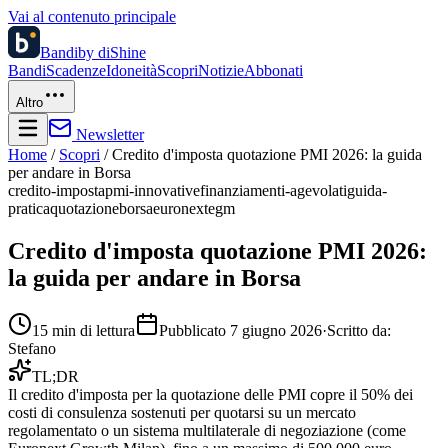
Vai al contenuto principale
Bandi
by diShine
Bandi
Scadenze
Idoneità
Scopri
Notizie
Abbonati
Altro
Newsletter
Home
/
Scopri
/
Credito d'imposta quotazione PMI 2026: la guida
per andare in Borsa
credito-imposta
pmi-innovative
finanziamenti-agevolati
guida-
pratica
quotazione
borsa
euronext
egm
Credito d'imposta quotazione PMI 2026:
la guida per andare in Borsa
15
min di lettura
Pubblicato
7 giugno 2026
·
Scritto da:
Stefano
TL;DR
Il credito d'imposta per la quotazione delle PMI copre il 50% dei
costi di consulenza sostenuti per quotarsi su un mercato
regolamentato o un sistema multilaterale di negoziazione (come