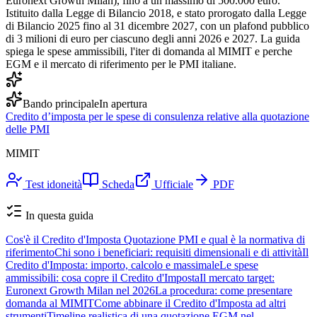
Euronext Growth Milan), fino a un massimo di 500.000 euro.
Istituito dalla Legge di Bilancio 2018, e stato prorogato dalla Legge
di Bilancio 2025 fino al 31 dicembre 2027, con un plafond pubblico
di 3 milioni di euro per ciascuno degli anni 2026 e 2027. La guida
spiega le spese ammissibili, l'iter di domanda al MIMIT e perche
EGM e il mercato di riferimento per le PMI italiane.
Bando principale
In apertura
Credito d’imposta per le spese di consulenza relative alla quotazione
delle PMI
MIMIT
Test idoneità
Scheda
Ufficiale
PDF
In questa guida
Cos'è il Credito d'Imposta Quotazione PMI e qual è la normativa di
riferimento
Chi sono i beneficiari: requisiti dimensionali e di attività
Il
Credito d'Imposta: importo, calcolo e massimale
Le spese
ammissibili: cosa copre il Credito d'Imposta
Il mercato target:
Euronext Growth Milan nel 2026
La procedura: come presentare
domanda al MIMIT
Come abbinare il Credito d'Imposta ad altri
strumenti
Timeline realistica di una quotazione EGM nel