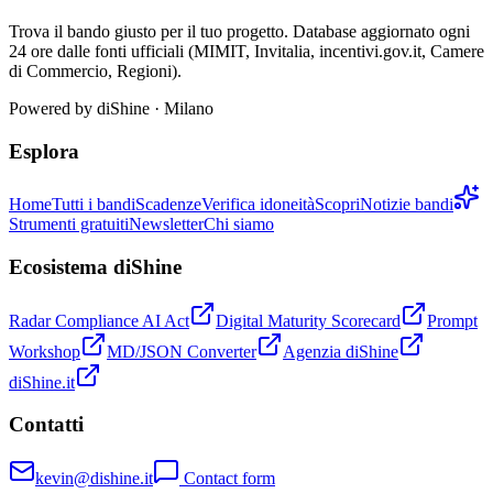
Trova il bando giusto per il tuo progetto. Database aggiornato ogni
24 ore dalle fonti ufficiali (MIMIT, Invitalia, incentivi.gov.it, Camere
di Commercio, Regioni).
Powered by
diShine
· Milano
Esplora
Home
Tutti i bandi
Scadenze
Verifica idoneità
Scopri
Notizie bandi
Strumenti gratuiti
Newsletter
Chi siamo
Ecosistema diShine
Radar Compliance AI Act
Digital Maturity Scorecard
Prompt
Workshop
MD/JSON Converter
Agenzia diShine
diShine.it
Contatti
kevin@dishine.it
Contact form