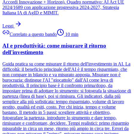
Accordi Innovazione + Horizon). Quadro normativo: AI Act UE
2024/1689 con applicazione progressiva 2024-2027, Strategia
Italiana IA di AgID e MIMIT.
Leggi
Correlato a questo bando
10
min
AI e produttività: come misurare il ritorno
dell'investimento
Guida pratica su come misurare il ritorno dell'investimento in AI. La
difficoltà: il beneficio principale dell'AI è il tempo risparmiato, che
non compare in bilancio e va misurato apposta. Misurare non è
burocrazia: distingue l'AI "giocattolo" dall'AI come leva di
produttività. Il principio base è il confronto prima/dopo, da
impostare prima di adottare lo strumento: si fotografa la situazione di
partenza (linea di base), poi si rimisura. Gli indicatori, dalla più
semplice alla più sofisticata: tempo risparmiato, volume di lavoro
gestito, qualità ed esiti, costo. Per chi inizia, tempo e volume
bastano. Il metodo in 5 passi: scegliere attività e obiettivo,
fotografare la partenza, introdurre lo strumento e dare tempo,
rimisurare e confrontare, decidere. Tempi realistici: primo risparmio
misurabile in circa un mese, ritorno più ampio in circa tre. Errori da
evitare: non misurare il "prima", misurare troppe cose insieme,