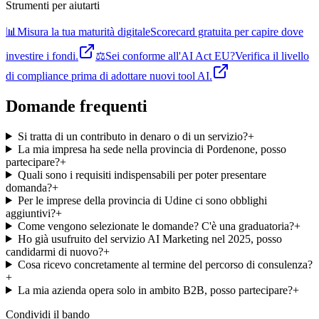
Strumenti per aiutarti
📊
Misura la tua maturità digitale
Scorecard gratuita per capire dove
investire i fondi.
⚖️
Sei conforme all'AI Act EU?
Verifica il livello
di compliance prima di adottare nuovi tool AI.
Domande frequenti
Si tratta di un contributo in denaro o di un servizio?
+
La mia impresa ha sede nella provincia di Pordenone, posso
partecipare?
+
Quali sono i requisiti indispensabili per poter presentare
domanda?
+
Per le imprese della provincia di Udine ci sono obblighi
aggiuntivi?
+
Come vengono selezionate le domande? C'è una graduatoria?
+
Ho già usufruito del servizio AI Marketing nel 2025, posso
candidarmi di nuovo?
+
Cosa ricevo concretamente al termine del percorso di consulenza?
+
La mia azienda opera solo in ambito B2B, posso partecipare?
+
Condividi
il bando