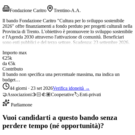
Fondazione Caritro
Trentino-A.A.
Il bando Fondazione Caritro "Cultura per lo sviluppo sostenibile
2026" offre finanziamenti a fondo perduto per progetti culturali nella
Provincia di Trento. L'obiettivo è promuovere lo sviluppo sostenibile
e l'Agenda 2030 attraverso l'attivazione di comunità. Beneficiari
sono enti pubblici e del terzo settore. Scadenza: 23 settembre 2026.
Importo max
€25k
da
€5k
Contributo
Il bando non specifica una percentuale massima, ma indica un
budget…
44 giorni · 23 set 2026
Verifica idoneità →
🤝
Associazioni
🫱🏻‍🫲🏽
Cooperative
🏷️
Enti-privati
Parliamone
Vuoi candidarti a questo bando senza
perdere tempo (né opportunità)?