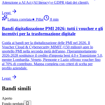
Attenzione a AI Act (AI literacy) e GDPR (dati dei clienti).
Leggi
Lettura correlata
★
Pillar
8
min
Bandi digitalizzazione PMI 2026: tutti i voucher e gli
incentivi per la trasformazione digitale
Guida ai bandi per la digitalizzazione delle PMI nel 2026. Il
Voucher Cloud & Cybersecurity MIMIT (150 milioni) apre lo
sportello PMI nella seconda metà dell'anno, l'Iperammortamento
2026-2028 sostituisce il credito d'imposta beni 4.0 e Transizione 5.0,
mentre Lombardia, Veneto, Piemonte e Lazio offrono voucher fino
al 70% di contributo. Mappa completa con criteri di scelta per
profilo aziendale.
Leggi
Bandi simili
Aperto
Fondo perduto