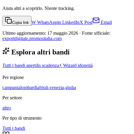
Aiuta altri a scoprirlo. Niente tracking.
W
WhatsApp
in
LinkedIn
X
Post
Email
Copia link
Ultimo aggiornamento:
17 maggio 2026
· Fonte ufficiale:
exportdigitale.promositalia.com
Esplora altri bandi
Tutti i bandi aperti
In scadenza
⚡ Wizard idoneità
Per regione
campania
lombardia
friuli-venezia-giulia
Per settore
altro
Per tipo di strumento
Tutti i
bandi