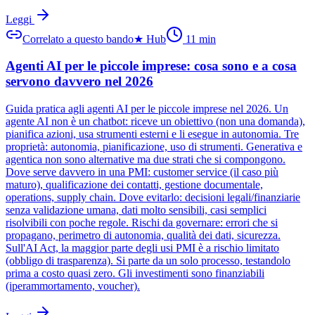
Leggi
Correlato a questo bando
★
Hub
11
min
Agenti AI per le piccole imprese: cosa sono e a cosa
servono davvero nel 2026
Guida pratica agli agenti AI per le piccole imprese nel 2026. Un
agente AI non è un chatbot: riceve un obiettivo (non una domanda),
pianifica azioni, usa strumenti esterni e li esegue in autonomia. Tre
proprietà: autonomia, pianificazione, uso di strumenti. Generativa e
agentica non sono alternative ma due strati che si compongono.
Dove serve davvero in una PMI: customer service (il caso più
maturo), qualificazione dei contatti, gestione documentale,
operations, supply chain. Dove evitarlo: decisioni legali/finanziarie
senza validazione umana, dati molto sensibili, casi semplici
risolvibili con poche regole. Rischi da governare: errori che si
propagano, perimetro di autonomia, qualità dei dati, sicurezza.
Sull'AI Act, la maggior parte degli usi PMI è a rischio limitato
(obbligo di trasparenza). Si parte da un solo processo, testandolo
prima a costo quasi zero. Gli investimenti sono finanziabili
(iperammortamento, voucher).