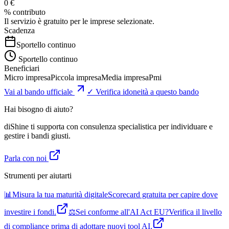
0 €
% contributo
Il servizio è gratuito per le imprese selezionate.
Scadenza
Sportello continuo
Sportello continuo
Beneficiari
Micro impresa
Piccola impresa
Media impresa
Pmi
Vai al bando ufficiale
✓ Verifica idoneità a questo bando
Hai bisogno di aiuto?
diShine ti supporta con consulenza specialistica per individuare e
gestire i bandi giusti.
Parla con noi
Strumenti per aiutarti
📊
Misura la tua maturità digitale
Scorecard gratuita per capire dove
investire i fondi.
⚖️
Sei conforme all'AI Act EU?
Verifica il livello
di compliance prima di adottare nuovi tool AI.