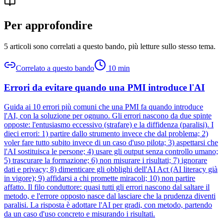
Per approfondire
5 articoli sono correlati a questo bando
, più letture sullo stesso tema.
Correlato a questo bando
10
min
Errori da evitare quando una PMI introduce l'AI
Guida ai 10 errori più comuni che una PMI fa quando introduce
l'AI, con la soluzione per ognuno. Gli errori nascono da due spinte
opposte: l'entusiasmo eccessivo (strafare) e la diffidenza (paralisi). I
dieci errori: 1) partire dallo strumento invece che dal problema; 2)
voler fare tutto subito invece di un caso d'uso pilota; 3) aspettarsi che
l'AI sostituisca le persone; 4) usare gli output senza controllo umano;
5) trascurare la formazione; 6) non misurare i risultati; 7) ignorare
dati e privacy; 8) dimenticare gli obblighi dell'AI Act (AI literacy già
in vigore); 9) affidarsi a chi promette miracoli; 10) non partire
affatto. Il filo conduttore: quasi tutti gli errori nascono dal saltare il
metodo, e l'errore opposto nasce dal lasciare che la prudenza diventi
paralisi. La risposta è adottare l'AI per gradi, con metodo, partendo
da un caso d'uso concreto e misurando i risultati.