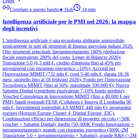
Leggi
Correlato a questo bando
★
Hub
14
min
Intelligenza artificiale per le PMI nel 2026: la mappa
degli incentivi
L'intelligenza artificiale è una tecnologia abilitante ammissibile
praticamente in tutti gli strumenti di finanza agevolata italiani 2026.
Otto strumenti principali: Iperammortamento 180% (deduzione
fiscale equivalente 280% del costo, Legge di Bilancio 2026);
Transizione 5.0 (6,3 mld €, credito d'imposta fino al 45% per
investimenti con risparmio energetico ≥10%); Accordi per
l'Innovazione MIMIT (732 mln €, costi 5-40 mln €, durata 18-36
mesi, sportello fino al 18 febbraio 2026); Fondo per l'Innovazione
Tecnologica MIMIT (fino al 50%, massimale 100.000 €); Nuova
Sabatini Digital (contributo equivalente 7-10% fondo perduto);
Voucher Consulenza in Innovazione MIMIT (fino a 40.000 € per
PMI); bandi regionali FESR (Collabora e Innova II Lombardia 90
mln €, Investimenti sostenibili 4.0 MIMIT 448 mln €); programmi
europei (Horizon Europe Cluster 4, Digital Europe, EIC).
Combinazioni efficaci per dimensione di progetto: piccolo (<50K
voucher + Sabatini Digital), medio (50-300K Fondo Innovazione +
iperammortamento), grande con risparmio energetico (300K-2M
Transizione 5.0 + iperammortamento + Sabatini), grande R&S (>2M