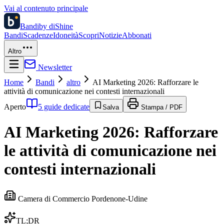
Vai al contenuto principale
Bandi
by diShine
Bandi
Scadenze
Idoneità
Scopri
Notizie
Abbonati
Altro
Newsletter
Home
Bandi
altro
AI Marketing 2026: Rafforzare le
attività di comunicazione nei contesti internazionali
Aperto
5 guide dedicate
Salva
Stampa / PDF
AI Marketing 2026: Rafforzare
le attività di comunicazione nei
contesti internazionali
Camera di Commercio Pordenone-Udine
TL;DR