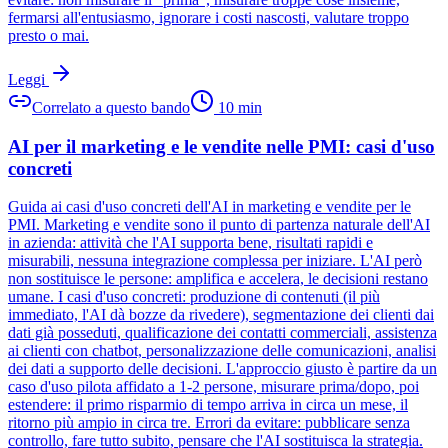
fermarsi all'entusiasmo, ignorare i costi nascosti, valutare troppo
presto o mai.
Leggi
Correlato a questo bando
10
min
AI per il marketing e le vendite nelle PMI: casi d'uso
concreti
Guida ai casi d'uso concreti dell'AI in marketing e vendite per le
PMI. Marketing e vendite sono il punto di partenza naturale dell'AI
in azienda: attività che l'AI supporta bene, risultati rapidi e
misurabili, nessuna integrazione complessa per iniziare. L'AI però
non sostituisce le persone: amplifica e accelera, le decisioni restano
umane. I casi d'uso concreti: produzione di contenuti (il più
immediato, l'AI dà bozze da rivedere), segmentazione dei clienti dai
dati già posseduti, qualificazione dei contatti commerciali, assistenza
ai clienti con chatbot, personalizzazione delle comunicazioni, analisi
dei dati a supporto delle decisioni. L'approccio giusto è partire da un
caso d'uso pilota affidato a 1-2 persone, misurare prima/dopo, poi
estendere: il primo risparmio di tempo arriva in circa un mese, il
ritorno più ampio in circa tre. Errori da evitare: pubblicare senza
controllo, fare tutto subito, pensare che l'AI sostituisca la strategia.