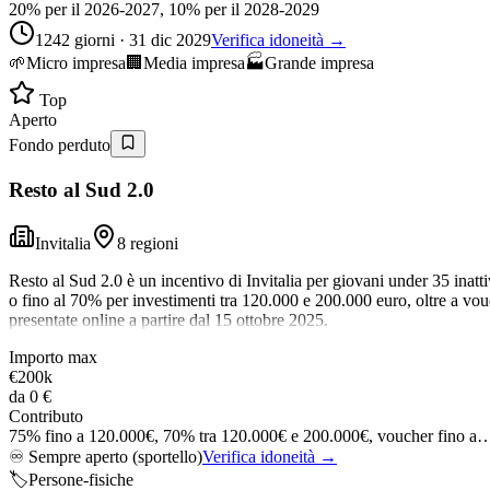
20% per il 2026-2027, 10% per il 2028-2029
1242 giorni · 31 dic 2029
Verifica idoneità →
🌱
Micro impresa
🏢
Media impresa
🏭
Grande impresa
Top
Aperto
Fondo perduto
Resto al Sud 2.0
Invitalia
8 regioni
Resto al Sud 2.0 è un incentivo di Invitalia per giovani under 35 inat
o fino al 70% per investimenti tra 120.000 e 200.000 euro, oltre a vou
presentate online a partire dal 15 ottobre 2025.
Importo max
€200k
da
0 €
Contributo
75% fino a 120.000€, 70% tra 120.000€ e 200.000€, voucher fino a
♾️
Sempre aperto (sportello)
Verifica idoneità →
🏷️
Persone-fisiche