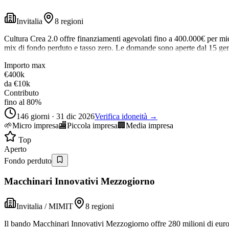
Invitalia
8 regioni
Cultura Crea 2.0 offre finanziamenti agevolati fino a 400.000€ per micr
mix di fondo perduto e tasso zero. Le domande sono aperte dal 15 ge
Importo max
€400k
da
€10k
Contributo
fino al 80%
146 giorni · 31 dic 2026
Verifica idoneità →
🌱
Micro impresa
🏬
Piccola impresa
🏢
Media impresa
Top
Aperto
Fondo perduto
Macchinari Innovativi Mezzogiorno
Invitalia / MIMIT
8 regioni
Il bando Macchinari Innovativi Mezzogiorno offre 280 milioni di euro 