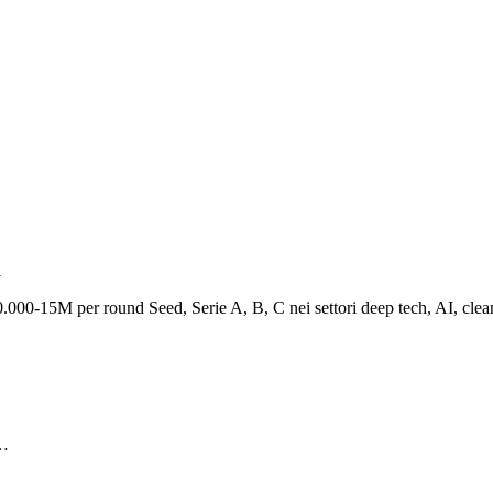
i
00.000-15M per round Seed, Serie A, B, C nei settori deep tech, AI, cle
a…