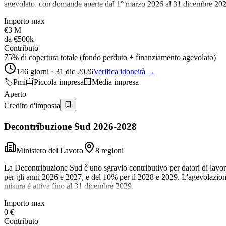
agevolato, con domande aperte dal 1° marzo 2026 al 31 dicembre 202
Importo max
€3 M
da
€500k
Contributo
75% di copertura totale (fondo perduto + finanziamento agevolato)
146 giorni · 31 dic 2026
Verifica idoneità →
🏷️
Pmi
🏬
Piccola impresa
🏢
Media impresa
Aperto
Credito d'imposta
Decontribuzione Sud 2026-2028
Ministero del Lavoro
8 regioni
La Decontribuzione Sud è uno sgravio contributivo per datori di lavor
per gli anni 2026 e 2027, e del 10% per il 2028 e 2029. L'agevolazione è 
misura è attiva fino al 31 dicembre 2029.
Importo max
0 €
Contributo