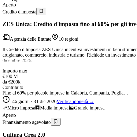
Aperto
Credito d'imposta
ZES Unica: Credito d'imposta fino al 60% per gli inve
Agenzia delle Entrate
10 regioni
Il Credito d'Imposta ZES Unica incentiva investimenti in beni strument
artigianato, commercio, industria e turismo. Richiede un investiment
dicembre 2026.
Importo max
€100 M
da
€200k
Contributo
Fino al 60% per piccole imprese in Calabria, Campania, Puglia…
146 giorni · 31 dic 2026
Verifica idoneità →
🌱
Micro impresa
🏢
Media impresa
🏭
Grande impresa
Aperto
Finanziamento agevolato
Cultura Crea 2.0