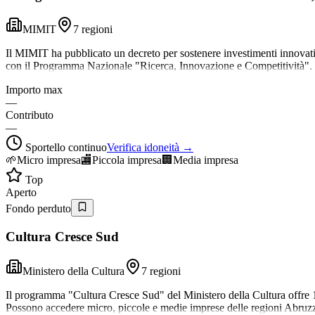
MIMIT
7 regioni
Il MIMIT ha pubblicato un decreto per sostenere investimenti innovativi
con il Programma Nazionale "Ricerca, Innovazione e Competitività"
Importo max
—
Contributo
—
Sportello continuo
Verifica idoneità →
🌱
Micro impresa
🏬
Piccola impresa
🏢
Media impresa
Top
Aperto
Fondo perduto
Cultura Cresce Sud
Ministero della Cultura
7 regioni
Il programma "Cultura Cresce Sud" del Ministero della Cultura offre 15
Possono accedere micro, piccole e medie imprese delle regioni Abruzz