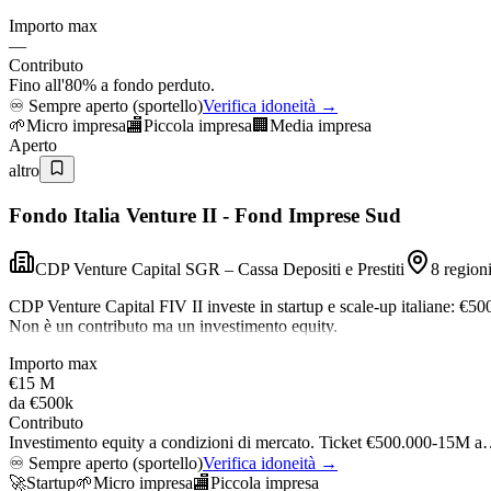
Importo max
—
Contributo
Fino all'80% a fondo perduto.
♾️
Sempre aperto (sportello)
Verifica idoneità →
🌱
Micro impresa
🏬
Piccola impresa
🏢
Media impresa
Aperto
altro
Fondo Italia Venture II - Fond Imprese Sud
CDP Venture Capital SGR – Cassa Depositi e Prestiti
8 region
CDP Venture Capital FIV II investe in startup e scale-up italiane: €5
Non è un contributo ma un investimento equity.
Importo max
€15 M
da
€500k
Contributo
Investimento equity a condizioni di mercato. Ticket €500.000-15M 
♾️
Sempre aperto (sportello)
Verifica idoneità →
🚀
Startup
🌱
Micro impresa
🏬
Piccola impresa