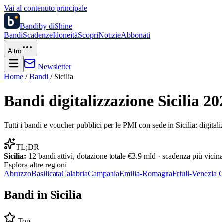
Vai al contenuto principale
Bandi
by diShine
Bandi
Scadenze
Idoneità
Scopri
Notizie
Abbonati
Altro
Newsletter
Home
/
Bandi
/
Sicilia
Bandi digitalizzazione
Sicilia
20
Tutti i bandi e voucher pubblici per le PMI con sede in
Sicilia
: digita
TL;DR
Sicilia
:
12
bandi attivi, dotazione totale
€3.9 mld
· scadenza più vicin
Esplora altre
regioni
Abruzzo
Basilicata
Calabria
Campania
Emilia-Romagna
Friuli-Venezia 
Bandi in
Sicilia
Top