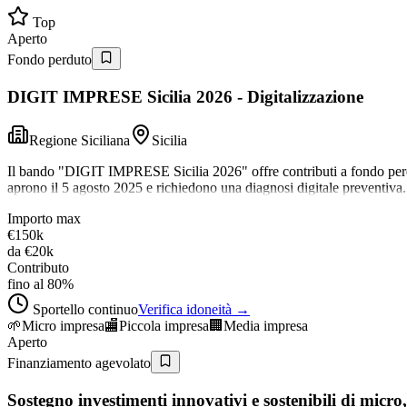
Top
Aperto
Fondo perduto
DIGIT IMPRESE Sicilia 2026 - Digitalizzazione
Regione Siciliana
Sicilia
Il bando "DIGIT IMPRESE Sicilia 2026" offre contributi a fondo perd
aprono il 5 agosto 2025 e richiedono una diagnosi digitale preventiva.
Importo max
€150k
da
€20k
Contributo
fino al 80%
Sportello continuo
Verifica idoneità →
🌱
Micro impresa
🏬
Piccola impresa
🏢
Media impresa
Aperto
Finanziamento agevolato
Sostegno investimenti innovativi e sostenibili di micro