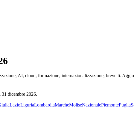
26
lizzazione, AI, cloud, formazione, internazionalizzazione, brevetti. Aggi
a
31 dicembre 2026
.
Giulia
Lazio
Liguria
Lombardia
Marche
Molise
Nazionale
Piemonte
Puglia
S