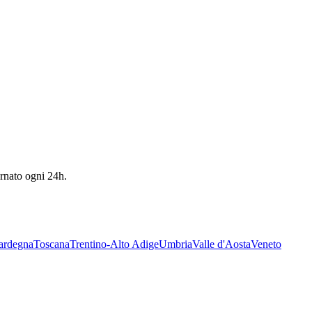
ornato ogni 24h.
ardegna
Toscana
Trentino-Alto Adige
Umbria
Valle d'Aosta
Veneto