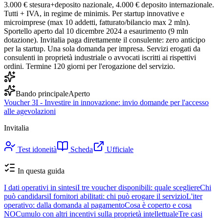
3.000 € stesura+deposito nazionale, 4.000 € deposito internazionale.
Tutti + IVA, in regime de minimis. Per startup innovative e
microimprese (max 10 addetti, fatturato/bilancio max 2 mln).
Sportello aperto dal 10 dicembre 2024 a esaurimento (9 mln
dotazione). Invitalia paga direttamente il consulente: zero anticipo
per la startup. Una sola domanda per impresa. Servizi erogati da
consulenti in proprietà industriale o avvocati iscritti ai rispettivi
ordini. Termine 120 giorni per l'erogazione del servizio.
Bando principale
Aperto
Voucher 3I - Investire in innovazione: invio domande per l'accesso
alle agevolazioni
Invitalia
Test idoneità
Scheda
Ufficiale
In questa guida
I dati operativi in sintesi
I tre voucher disponibili: quale scegliere
Chi
può candidarsi
I fornitori abilitati: chi può erogare il servizio
L'iter
operativo: dalla domanda al pagamento
Cosa è coperto e cosa
NO
Cumulo con altri incentivi sulla proprietà intellettuale
Tre casi