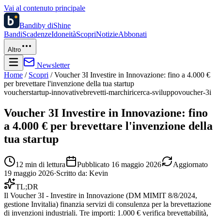
Vai al contenuto principale
Bandi
by diShine
Bandi
Scadenze
Idoneità
Scopri
Notizie
Abbonati
Altro
Newsletter
Home
/
Scopri
/
Voucher 3I Investire in Innovazione: fino a 4.000 €
per brevettare l'invenzione della tua startup
voucher
startup-innovative
brevetti-marchi
ricerca-sviluppo
voucher-3i
Voucher 3I Investire in Innovazione: fino
a 4.000 € per brevettare l'invenzione della
tua startup
12
min di lettura
Pubblicato
16 maggio 2026
Aggiornato
19 maggio 2026
·
Scritto da:
Kevin
TL;DR
Il Voucher 3I - Investire in Innovazione (DM MIMIT 8/8/2024,
gestione Invitalia) finanzia servizi di consulenza per la brevettazione
di invenzioni industriali. Tre importi: 1.000 € verifica brevettabilità,